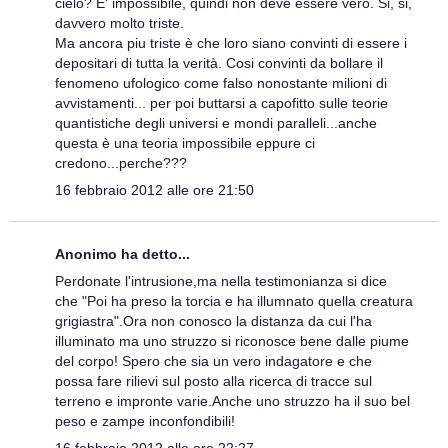
cielo? E' impossibile, quindi non deve essere vero. Si, si,
davvero molto triste.
Ma ancora piu triste è che loro siano convinti di essere i
depositari di tutta la verità. Cosi convinti da bollare il
fenomeno ufologico come falso nonostante milioni di
avvistamenti... per poi buttarsi a capofitto sulle teorie
quantistiche degli universi e mondi paralleli...anche
questa è una teoria impossibile eppure ci
credono...perche???
16 febbraio 2012 alle ore 21:50
Anonimo ha detto...
Perdonate l'intrusione,ma nella testimonianza si dice
che "Poi ha preso la torcia e ha illumnato quella creatura
grigiastra".Ora non conosco la distanza da cui l'ha
illuminato ma uno struzzo si riconosce bene dalle piume
del corpo! Spero che sia un vero indagatore e che
possa fare rilievi sul posto alla ricerca di tracce sul
terreno e impronte varie.Anche uno struzzo ha il suo bel
peso e zampe inconfondibili!