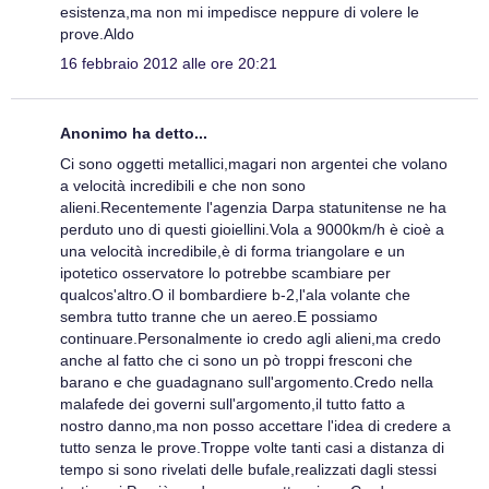
esistenza,ma non mi impedisce neppure di volere le
prove.Aldo
16 febbraio 2012 alle ore 20:21
Anonimo ha detto...
Ci sono oggetti metallici,magari non argentei che volano
a velocità incredibili e che non sono
alieni.Recentemente l'agenzia Darpa statunitense ne ha
perduto uno di questi gioiellini.Vola a 9000km/h è cioè a
una velocità incredibile,è di forma triangolare e un
ipotetico osservatore lo potrebbe scambiare per
qualcos'altro.O il bombardiere b-2,l'ala volante che
sembra tutto tranne che un aereo.E possiamo
continuare.Personalmente io credo agli alieni,ma credo
anche al fatto che ci sono un pò troppi fresconi che
barano e che guadagnano sull'argomento.Credo nella
malafede dei governi sull'argomento,il tutto fatto a
nostro danno,ma non posso accettare l'idea di credere a
tutto senza le prove.Troppe volte tanti casi a distanza di
tempo si sono rivelati delle bufale,realizzati dagli stessi