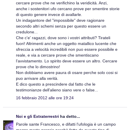
cercare prove che ne verifichino la veridicità. Anzi,
anche i sostenitori ufo cercano prove per smentire storie
di questo genere invece di avallarle.
Un indagantore del "impossibile" deve ragionare
secondo altri schemi senza per questo essere un
credulone...
Che c'e' ragazzi, dove sono i vostri attributi? Tirateli
fuori! Altrimenti anche un oggetto matallico lucente che
sfreccia a velocità incredibili non puo essere possibile e
reale, e via a cercare prove che smentiscano
l'avvistamento. Lo spirito deve essere un altro. Cercare
prove che lo dimostrino!
Non dobbiamo avere paura di osare perche solo cosi si
puo arrivare alla verità.
E dico questo a prescindere dal fatto che le
testimonianze dell'alieno siano vere o false...
16 febbraio 2012 alle ore 19:24
Noi e gli Extraterrestri
ha detto...
Parole sante Francesco, e difatti l'ufologia è un campo