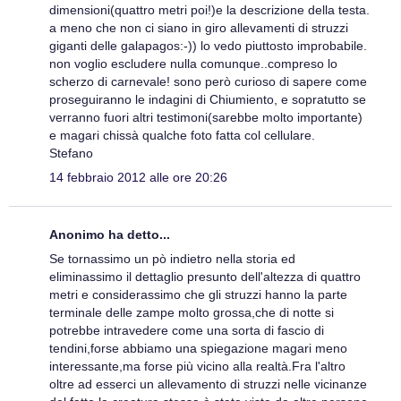
dimensioni(quattro metri poi!)e la descrizione della testa.
a meno che non ci siano in giro allevamenti di struzzi
giganti delle galapagos:-)) lo vedo piuttosto improbabile.
non voglio escludere nulla comunque..compreso lo
scherzo di carnevale! sono però curioso di sapere come
proseguiranno le indagini di Chiumiento, e sopratutto se
verranno fuori altri testimoni(sarebbe molto importante)
e magari chissà qualche foto fatta col cellulare.
Stefano
14 febbraio 2012 alle ore 20:26
Anonimo ha detto...
Se tornassimo un pò indietro nella storia ed
eliminassimo il dettaglio presunto dell'altezza di quattro
metri e considerassimo che gli struzzi hanno la parte
terminale delle zampe molto grossa,che di notte si
potrebbe intravedere come una sorta di fascio di
tendini,forse abbiamo una spiegazione magari meno
interessante,ma forse più vicino alla realtà.Fra l'altro
oltre ad esserci un allevamento di struzzi nelle vicinanze