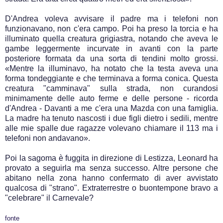
D'Andrea voleva avvisare il padre ma i telefoni non
funzionavano, non c'era campo. Poi ha preso la torcia e ha
illuminato quella creatura grigiastra, notando che aveva le
gambe leggermente incurvate in avanti con la parte
posteriore formata da una sorta di tendini molto grossi.
«Mentre la illuminavo, ha notato che la testa aveva una
forma tondeggiante e che terminava a forma conica. Questa
creatura "camminava" sulla strada, non curandosi
minimamente delle auto ferme e delle persone - ricorda
d'Andrea - Davanti a me c'era una Mazda con una famiglia.
La madre ha tenuto nascosti i due figli dietro i sedili, mentre
alle mie spalle due ragazze volevano chiamare il 113 ma i
telefoni non andavano».
Poi la sagoma è fuggita in direzione di Lestizza, Leonard ha
provato a seguirla ma senza successo. Altre persone che
abitano nella zona hanno confermato di aver avvistato
qualcosa di "strano". Extraterrestre o buontempone bravo a
"celebrare" il Carnevale?
fonte