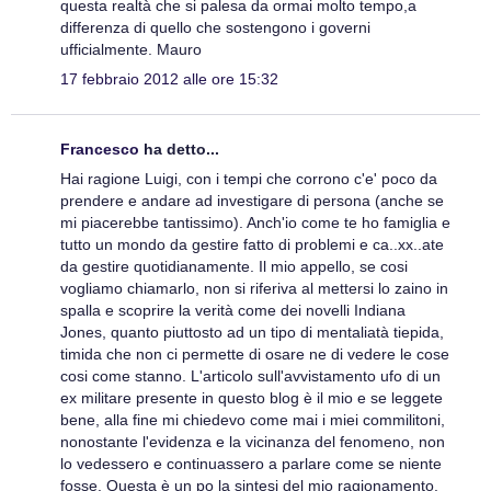
questa realtà che si palesa da ormai molto tempo,a
differenza di quello che sostengono i governi
ufficialmente. Mauro
17 febbraio 2012 alle ore 15:32
Francesco
ha detto...
Hai ragione Luigi, con i tempi che corrono c'e' poco da
prendere e andare ad investigare di persona (anche se
mi piacerebbe tantissimo). Anch'io come te ho famiglia e
tutto un mondo da gestire fatto di problemi e ca..xx..ate
da gestire quotidianamente. Il mio appello, se cosi
vogliamo chiamarlo, non si riferiva al mettersi lo zaino in
spalla e scoprire la verità come dei novelli Indiana
Jones, quanto piuttosto ad un tipo di mentaliatà tiepida,
timida che non ci permette di osare ne di vedere le cose
cosi come stanno. L'articolo sull'avvistamento ufo di un
ex militare presente in questo blog è il mio e se leggete
bene, alla fine mi chiedevo come mai i miei commilitoni,
nonostante l'evidenza e la vicinanza del fenomeno, non
lo vedessero e continuassero a parlare come se niente
fosse. Questa è un po la sintesi del mio ragionamento.