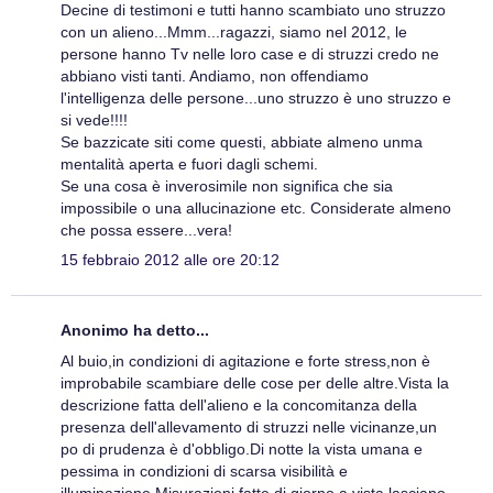
Decine di testimoni e tutti hanno scambiato uno struzzo
con un alieno...Mmm...ragazzi, siamo nel 2012, le
persone hanno Tv nelle loro case e di struzzi credo ne
abbiano visti tanti. Andiamo, non offendiamo
l'intelligenza delle persone...uno struzzo è uno struzzo e
si vede!!!!
Se bazzicate siti come questi, abbiate almeno unma
mentalità aperta e fuori dagli schemi.
Se una cosa è inverosimile non significa che sia
impossibile o una allucinazione etc. Considerate almeno
che possa essere...vera!
15 febbraio 2012 alle ore 20:12
Anonimo ha detto...
Al buio,in condizioni di agitazione e forte stress,non è
improbabile scambiare delle cose per delle altre.Vista la
descrizione fatta dell'alieno e la concomitanza della
presenza dell'allevamento di struzzi nelle vicinanze,un
po di prudenza è d'obbligo.Di notte la vista umana e
pessima in condizioni di scarsa visibilità e
illuminazione.Misurazioni fatte di giorno a vista lasciano