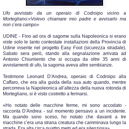
Ufo avvistato da un operaio di Codroipo vicino a
Mortegliano:«Volevo chiamare mio padre e avvisarlo ma
non c'era campo»
UDINE - Fino ad ora di sagome sulla Napoleonica si erano
viste solo le tanto contestate installazioni della Provincia di
Udine inserite nel progetto Easy Foot (sicurezza stradale).
Sabato sera però, stando alla segnalazione arrivata ad
Antonio Chiumiento che si occupa da oltre 35 anni di
avvistamenti di ufo, la sagoma aveva altre sembianze.
Testimone Leonard D'Andrea, operaio di Codroipo alla
Caffaro, che era alla guida della sua auto quando, mentre
percorreva la Napoleonica all'altezza della nuova rotonda di
Mortegliano, si è visto costretto a fermarsi.
«Ho notato delle macchine ferme, mi sono accodato -
racconta D'Andrea - sul momento pensavo a un incidente.
Ma quando sono sceso, ho notato che davanti a tre
macchine c'era una strana creatura che camminava lungo la
strada. Era alta circa quattro metri ed era silenziosa».