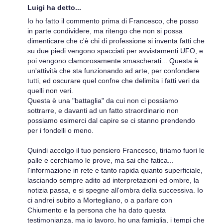
Luigi ha detto...
Io ho fatto il commento prima di Francesco, che posso
in parte condividere, ma ritengo che non si possa
dimenticare che c'è chi di professione si inventa fatti che
su due piedi vengono spacciati per avvistamenti UFO, e
poi vengono clamorosamente smascherati... Questa è
un'attività che sta funzionando ad arte, per confondere
tutti, ed oscurare quel confne che delimita i fatti veri da
quelli non veri.
Questa è una "battaglia" da cui non ci possiamo
sottrarre, e davanti ad un fatto straordinario non
possiamo esimerci dal capire se ci stanno prendendo
per i fondelli o meno.
Quindi accolgo il tuo pensiero Francesco, tiriamo fuori le
palle e cerchiamo le prove, ma sai che fatica...
l'informazione in rete e tanto rapida quanto superficiale,
lasciando sempre adito ad interpretazioni ed ombre, la
notizia passa, e si spegne all'ombra della successiva. Io
ci andrei subito a Mortegliano, o a parlare con
Chiumento e la persona che ha dato questa
testimonianza, ma io lavoro, ho una famiglia, i tempi che