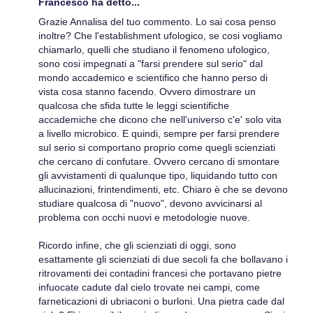
Francesco
ha detto...
Grazie Annalisa del tuo commento. Lo sai cosa penso
inoltre? Che l'establishment ufologico, se cosi vogliamo
chiamarlo, quelli che studiano il fenomeno ufologico,
sono cosi impegnati a "farsi prendere sul serio" dal
mondo accademico e scientifico che hanno perso di
vista cosa stanno facendo. Ovvero dimostrare un
qualcosa che sfida tutte le leggi scientifiche
accademiche che dicono che nell'universo c'e' solo vita
a livello microbico. E quindi, sempre per farsi prendere
sul serio si comportano proprio come quegli scienziati
che cercano di confutare. Ovvero cercano di smontare
gli avvistamenti di qualunque tipo, liquidando tutto con
allucinazioni, frintendimenti, etc. Chiaro è che se devono
studiare qualcosa di "nuovo", devono avvicinarsi al
problema con occhi nuovi e metodologie nuove.
Ricordo infine, che gli scienziati di oggi, sono
esattamente gli scienziati di due secoli fa che bollavano i
ritrovamenti dei contadini francesi che portavano pietre
infuocate cadute dal cielo trovate nei campi, come
farneticazioni di ubriaconi o burloni. Una pietra cade dal