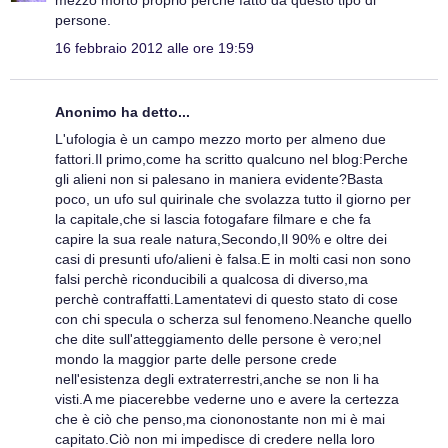
mezzo morto proprio perchè fatto da questo tipo di
persone.
16 febbraio 2012 alle ore 19:59
Anonimo ha detto...
L'ufologia è un campo mezzo morto per almeno due
fattori.Il primo,come ha scritto qualcuno nel blog:Perche
gli alieni non si palesano in maniera evidente?Basta
poco, un ufo sul quirinale che svolazza tutto il giorno per
la capitale,che si lascia fotogafare filmare e che fa
capire la sua reale natura,Secondo,Il 90% e oltre dei
casi di presunti ufo/alieni è falsa.E in molti casi non sono
falsi perchè riconducibili a qualcosa di diverso,ma
perchè contraffatti.Lamentatevi di questo stato di cose
con chi specula o scherza sul fenomeno.Neanche quello
che dite sull'atteggiamento delle persone è vero;nel
mondo la maggior parte delle persone crede
nell'esistenza degli extraterrestri,anche se non li ha
visti.A me piacerebbe vederne uno e avere la certezza
che è ciò che penso,ma ciononostante non mi è mai
capitato.Ciò non mi impedisce di credere nella loro