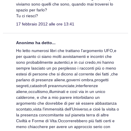
viviamo sono quelli che sono, quando mai troverei lo
spazio per farlo?
Tu ci riesci?
17 febbraio 2012 alle ore 13:41
Anonimo ha detto...
Ho letto numerosi libri che trattano l'argomento UFO,e
per quanto ci siano molti avvistamenti e incontri che
sono probabilmente autentici,e in cui credo,mi hanno
sempre lasciato un po perplesso i racconti più o meno
estesi di persone che si dicono al corrente dei fatti ,che
parlano di presenze aliene,governi ombra,progetti
segreti,catastrofi preannunciate,interferenze
aliene,occultismo,illuminati e così via in un unico
calderone, e che a mio parere intorbidano un
argomento che dovrebbe di per sè essere abbastanza
scontato,vista l'immensità dell'Universo,e cioè la visita o
la presenza concomitante sul pianeta terra di altre
Civiltà e Forme di Vita.Occorrerebbero più fatti certi e
meno chiacchere per avere un approccio serio con