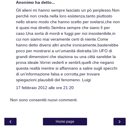
Anonimo ha detto...
Gli alieni mi hanno sempre lasciato un pò perplesso.Non
perchè non creda nella loro esistenza,tanto piuttosto
nello strano modo che hanno scelto per svelarsi,che non
è quasi mai diretto.Sembra sempre che siano lì per
caso.Una sorta di mordi e fuggi per noi insostenibile,in
cui non siamo mai veramente certi di niente.Come
hanno detto diversi altri anche ironicamente,basterebbe
poco per mostrarsi a un'umanità distratta.Un UFO di
grandi dimensioni che staziona su una città sarebbe la
prova ideale.Vorrei vederli e sentirli,quelli che negano
questa realtà mentre si affannano a salire sugli specchi
di un'informazione falsa e corrotta,per trovare
spiegazioni plausibili del fenomeno. Luigi
17 febbraio 2012 alle ore 21:20
Non sono consentiti nuovi commenti.
‹
›
Home page