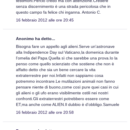
testimoni.Perciò credo ma con attenzione.Credere
senza discernimento è una strada pericolosa che in
questo campo fa felice chi inganna. Antonio C.
16 febbraio 2012 alle ore 20:45
Anonimo ha detto...
Bisogna fare un appello agli alieni.Serve un'astronave
alla Indipendence Day sul Vaticano,la domenica durante
l'omelia del Papa.Quella sì che sarebbe una prova.Io la
penso come quello scienziato che sostiene che non è
affatto detto che sia un bene cercare la vita
extraterrestre per noi.Infatti non sappiamo cosa
potremmo incontrare.Le mutilazioni animali non fanno
pensare niente di buono,come così pure quei casi in cui
gli alieni o gli ufo erano visibilmente ostili nei nostri
confronti.Gli extraterrestri potrebbero essere come
ET,ma anche come ALIEN.Il dubbio è d'obbligo.Samuele
16 febbraio 2012 alle ore 20:58