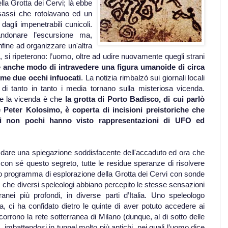
lla Grotta dei Cervi; là ebbe
sassi che rotolavano ed un
agli impenetrabili cunicoli.
ndonare l’escursione ma,
infine ad organizzare un'altra
, si ripeterono: l’uomo, oltre ad udire nuovamente quegli strani
anche modo di intravedere una figura umanoide di circa
ome due occhi infuocati
. La notizia rimbalzò sui giornali locali
di tanto in tanto i media tornano sulla misteriosa vicenda.
nte la vicenda è che
la grotta di Porto Badisco, di cui parlò
e Peter Kolosimo, è coperta di incisioni preistoriche che
li non pochi hanno visto rappresentazioni di UFO ed
dare una spiegazione soddisfacente dell'accaduto ed ora che
 con sé questo segreto, tutte le residue speranze di risolvere
to programma di esplorazione della Grotta dei Cervi con sonde
 che diversi speleologi abbiano percepito le stesse sensazioni
erranei più profondi, in diverse parti d’Italia. Uno speleologo
, ci ha confidato dietro le quinte di aver potuto accedere ai
ercorrono la rete sotterranea di Milano (dunque, al di sotto delle
, imbattendosi in tunnel molto più antichi, nei quali l’uomo dice