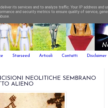
eliver its services and to analyze traffic. Your IP address and 
ormance and security metrics to ensure quality of service, gen
abuse.
ze
Starseed
Articoli
Contatti
Disclaimer
INCISIONI NEOLITICHE SEMBRANO
TTO ALIENO