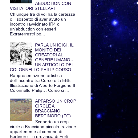
ABDUCTION CON
VISITATORI STELLARI
Chiunque tra di voi ha la certezza
o il sospetto di aver avuto un
incontro ravvicinato IR4 o
un'abduction con esseri
Extraterrestri po...
PARLA UN IGIGI, IL
MONITO DEI
CREATORI AL
GENERE UMANO -
UN ARTICOLO DEL
COLONNELLO PHILIP CORSO
Rappresentazione artistica
dell'incontro tra Corso e la EBE -
Illustrazione di Alberto Forgione Il
Colonnello Philip J. Corso ci ...
APPARSO UN CROP
CIRCLE A
BRACCIANO,
BERTINORO (FC)
Scoperto un crop
circle a Bracciano piccola frazione
appartenente al comune di
Bertinoro , in provincia di Forlì-