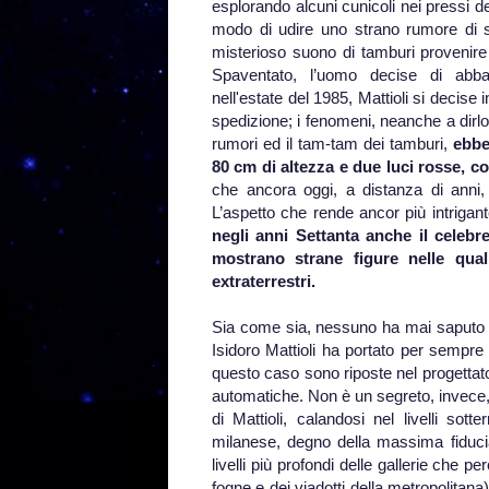
esplorando alcuni cunicoli nei pressi de
modo di udire uno strano rumore di 
misterioso suono di tamburi provenire d
Spaventato, l’uomo decise di abba
nell'estate del 1985, Mattioli si decise 
spedizione; i fenomeni, neanche a dirlo
rumori ed il tam-tam dei tamburi,
ebbe 
80 cm di altezza e due luci rosse, c
che ancora oggi, a distanza di anni, 
L’aspetto che rende ancor più intriga
negli anni Settanta anche il celebr
mostrano strane figure nelle qua
extraterrestri.
Sia come sia, nessuno ha mai saputo 
Isidoro Mattioli ha portato per sempre
questo caso sono riposte nel progetta
automatiche. Non è un segreto, invece,
di Mattioli, calandosi nel livelli sott
milanese, degno della massima fiducia
livelli più profondi delle gallerie che p
fogne e dei viadotti della metropolitana)