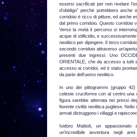
essersi sacrificati per non rivelare l’
d’obbligo" perché potrebbero anche es
corridoio è ricco di pitture, ed anche
dal primo corridoio. Questo corridoio 
Verso la metà il percorso si interrom
acque di stillicidio, e successivament
neolitico per dipingere. Il terzo corrid
secondo corridoio attraverso un’apert
presenti due ingressi: Uno OCCID
ORIENTALE, che da accesso a tutti e t
accesso ai corridoi, ed è stato pronta
da parte dell’uomo neolitico.
In uno dei pittogrammi (gruppo 42)
celeste cruciforme con al centro una 
figura sarebbe atterrata nei pressi de
fiorente civiltà neolitica pugliese. Nel
armati distruggono i villaggi e rapiscono 
Isidoro Mattioli, un appassionato 
un’incredibile avventura negli anni