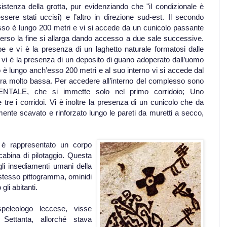
esistenza della grotta, pur evidenziando che "il condizionale è
sere stati uccisi) e l’altro in direzione sud-est. Il secondo
 esso è lungo 200 metri e vi si accede da un cunicolo passante
verso la fine si allarga dando accesso a due sale successive.
pe e vi è la presenza di un laghetto naturale formatosi dalle
e vi è la presenza di un deposito di guano adoperato dall’uomo
oio è lungo anch’esso 200 metri e al suo interno vi si accede dal
ura molto bassa. Per accedere all’interno del complesso sono
ENTALE, che si immette solo nel primo corridoio; Uno
re i corridoi. Vi è inoltre la presenza di un cunicolo che da
mente scavato e rinforzato lungo le pareti da muretti a secco,
 è rappresentato un corpo
cabina di pilotaggio. Questa
gli insediamenti umani della
lo stesso pittogramma, ominidi
gli abitanti.
speleologo leccese, visse
 Settanta, allorché stava