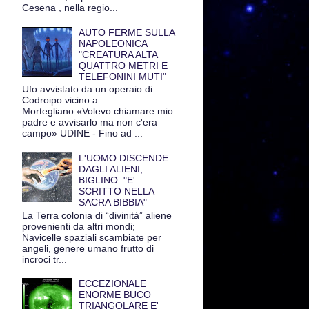
Cesena , nella regio...
AUTO FERME SULLA
NAPOLEONICA
"CREATURA ALTA
QUATTRO METRI E
TELEFONINI MUTI"
Ufo avvistato da un operaio di
Codroipo vicino a
Mortegliano:«Volevo chiamare mio
padre e avvisarlo ma non c'era
campo» UDINE - Fino ad ...
L'UOMO DISCENDE
DAGLI ALIENI,
BIGLINO: "E'
SCRITTO NELLA
SACRA BIBBIA"
La Terra colonia di “divinità” aliene
provenienti da altri mondi;
Navicelle spaziali scambiate per
angeli, genere umano frutto di
incroci tr...
ECCEZIONALE
ENORME BUCO
TRIANGOLARE E'