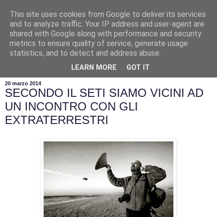
This site uses cookies from Google to deliver its services
and to analyze traffic. Your IP address and user-agent are
shared with Google along with performance and security
metrics to ensure quality of service, generate usage
statistics, and to detect and address abuse.
▼
LEARN MORE
GOT IT
20 marzo 2014
SECONDO IL SETI SIAMO VICINI AD
UN INCONTRO CON GLI
EXTRATERRESTRI