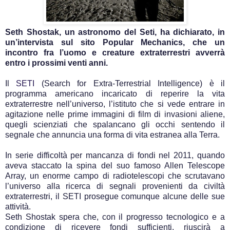
Seth Shostak, un astronomo del Seti, ha dichiarato, in
un’intervista sul sito Popular Mechanics, che un
incontro fra l’uomo e creature extraterrestri avverrà
entro i prossimi venti anni.
Il
SETI
(Search for Extra-Terrestrial Intelligence) è il
programma americano incaricato di reperire la vita
extraterrestre nell’universo, l’istituto che si vede entrare in
agitazione nelle prime immagini di film di invasioni aliene,
quegli scienziati che spalancano gli occhi sentendo il
segnale che annuncia una forma di vita estranea alla Terra.
In serie difficoltà per mancanza di fondi nel 2011, quando
aveva staccato la spina del suo famoso Allen Telescope
Array, un enorme campo di radiotelescopi che scrutavano
l’universo alla ricerca di segnali provenienti da civiltà
extraterrestri, il SETI prosegue comunque alcune delle sue
attività.
Seth Shostak spera che, con il progresso tecnologico e a
condizione di ricevere fondi sufficienti, riuscirà a