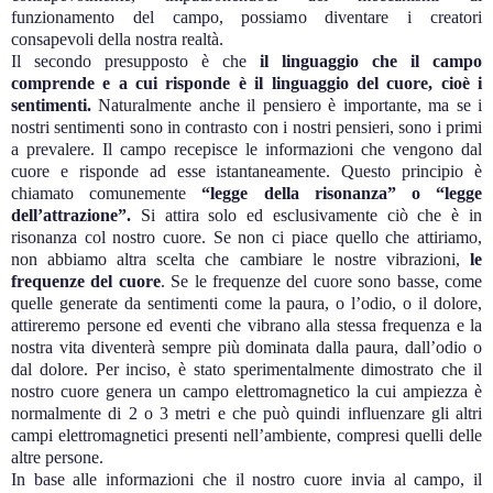
funzionamento del campo, possiamo diventare i creatori
consapevoli della nostra realtà.
Il secondo presupposto è che
il linguaggio che il campo
comprende e a cui risponde è il linguaggio del cuore, cioè i
sentimenti.
Naturalmente anche il pensiero è importante, ma se i
nostri sentimenti sono in contrasto con i nostri pensieri, sono i primi
a prevalere. Il campo recepisce le informazioni che vengono dal
cuore e risponde ad esse istantaneamente. Questo principio è
chiamato comunemente
“legge della risonanza” o “legge
dell’attrazione”.
Si attira solo ed esclusivamente ciò che è in
risonanza col nostro cuore. Se non ci piace quello che attiriamo,
non abbiamo altra scelta che cambiare le nostre vibrazioni,
le
frequenze del cuore
. Se le frequenze del cuore sono basse, come
quelle generate da sentimenti come la paura, o l’odio, o il dolore,
attireremo persone ed eventi che vibrano alla stessa frequenza e la
nostra vita diventerà sempre più dominata dalla paura, dall’odio o
dal dolore. Per inciso, è stato sperimentalmente dimostrato che il
nostro cuore genera un campo elettromagnetico la cui ampiezza è
normalmente di 2 o 3 metri e che può quindi influenzare gli altri
campi elettromagnetici presenti nell’ambiente, compresi quelli delle
altre persone.
In base alle informazioni che il nostro cuore invia al campo, il