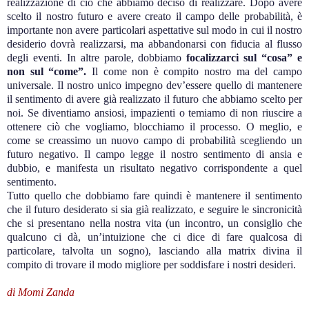
realizzazione di ciò che abbiamo deciso di realizzare. Dopo avere
scelto il nostro futuro e avere creato il campo delle probabilità, è
importante non avere particolari aspettative sul modo in cui il nostro
desiderio dovrà realizzarsi, ma abbandonarsi con fiducia al flusso
degli eventi. In altre parole, dobbiamo
focalizzarci sul “cosa” e
non sul “come”.
Il come non è compito nostro ma del campo
universale. Il nostro unico impegno dev’essere quello di mantenere
il sentimento di avere già realizzato il futuro che abbiamo scelto per
noi. Se diventiamo ansiosi, impazienti o temiamo di non riuscire a
ottenere ciò che vogliamo, blocchiamo il processo. O meglio, e
come se creassimo un nuovo campo di probabilità scegliendo un
futuro negativo. Il campo legge il nostro sentimento di ansia e
dubbio, e manifesta un risultato negativo corrispondente a quel
sentimento.
Tutto quello che dobbiamo fare quindi è mantenere il sentimento
che il futuro desiderato si sia già realizzato, e seguire le sincronicità
che si presentano nella nostra vita (un incontro, un consiglio che
qualcuno ci dà, un’intuizione che ci dice di fare qualcosa di
particolare, talvolta un sogno), lasciando alla matrix divina il
compito di trovare il modo migliore per soddisfare i nostri desideri.
di Momi Zanda