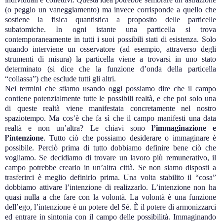
(o peggio un vaneggiamento) ma invece corrisponde a quello che
sostiene la fisica quantistica a proposito delle particelle
subatomiche. In ogni istante una particella si trova
contemporaneamente in tutti i suoi possibili stati di esistenza. Solo
quando interviene un osservatore (ad esempio, attraverso degli
strumenti di misura) la particella viene a trovarsi in uno stato
determinato (si dice che la funzione d’onda della particella
“collassa”) che esclude tutti gli altri.
Nei termini che stiamo usando oggi possiamo dire che il campo
contiene potenzialmente tutte le possibili realtà, e che poi solo una
di queste realtà viene manifestata concretamente nel nostro
spaziotempo. Ma cos’è che fa sì che il campo manifesti una data
realtà e non un’altra? Le chiavi sono
l’immaginazione e
l’intenzione
. Tutto ciò che possiamo desiderare o immaginare è
possibile. Perciò prima di tutto dobbiamo definire bene ciò che
vogliamo. Se decidiamo di trovare un lavoro più remunerativo, il
campo potrebbe crearlo in un’altra città. Se non siamo disposti a
trasferirci è meglio definirlo prima. Una volta stabilito il “cosa”
dobbiamo attivare l’intenzione di realizzarlo. L’intenzione non ha
quasi nulla a che fare con la volontà. La volontà è una funzione
dell’ego, l’intenzione è un potere del Sé. È il potere di armonizzarci
ed entrare in sintonia con il campo delle possibilità. Immaginando