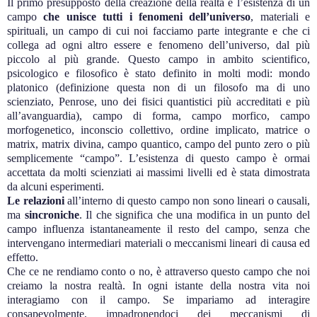
Il primo presupposto della creazione della realtà è l’esistenza di un
campo
che unisce tutti i fenomeni dell’universo
, materiali e
spirituali, un campo di cui noi facciamo parte integrante e che ci
collega ad ogni altro essere e fenomeno dell’universo, dal più
piccolo al più grande. Questo campo in ambito scientifico,
psicologico e filosofico è stato definito in molti modi: mondo
platonico (definizione questa non di un filosofo ma di uno
scienziato, Penrose, uno dei fisici quantistici più accreditati e più
all’avanguardia), campo di forma, campo morfico, campo
morfogenetico, inconscio collettivo, ordine implicato, matrice o
matrix, matrix divina, campo quantico, campo del punto zero o più
semplicemente “campo”. L’esistenza di questo campo è ormai
accettata da molti scienziati ai massimi livelli ed è stata dimostrata
da alcuni esperimenti.
Le relazioni
all’interno di questo campo non sono lineari o causali,
ma
sincroniche
. Il che significa che una modifica in un punto del
campo influenza istantaneamente il resto del campo, senza che
intervengano intermediari materiali o meccanismi lineari di causa ed
effetto.
Che ce ne rendiamo conto o no, è attraverso questo campo che noi
creiamo la nostra realtà. In ogni istante della nostra vita noi
interagiamo con il campo. Se impariamo ad interagire
consapevolmente, impadronendoci dei meccanismi di