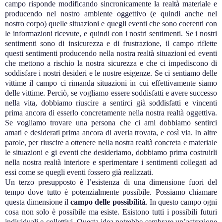
campo risponde modificando sincronicamente la realtà materiale e
producendo nel nostro ambiente oggettivo (e quindi anche nel
nostro corpo) quelle situazioni e quegli eventi che sono coerenti con
le informazioni ricevute, e quindi con i nostri sentimenti. Se i nostri
sentimenti sono di insicurezza e di frustrazione, il campo riflette
questi sentimenti producendo nella nostra realtà situazioni ed eventi
che mettono a rischio la nostra sicurezza e che ci impediscono di
soddisfare i nostri desideri e le nostre esigenze. Se ci sentiamo delle
vittime il campo ci rimanda situazioni in cui effettivamente siamo
delle vittime. Perciò, se vogliamo essere soddisfatti e avere successo
nella vita, dobbiamo riuscire a sentirci già soddisfatti e vincenti
prima ancora di esserlo concretamente nella nostra realtà oggettiva.
Se vogliamo trovare una persona che ci ami dobbiamo sentirci
amati e desiderati prima ancora di averla trovata, e così via. In altre
parole, per riuscire a ottenere nella nostra realtà concreta e materiale
le situazioni e gi eventi che desideriamo, dobbiamo prima costruirli
nella nostra realtà interiore e sperimentare i sentimenti collegati ad
essi come se quegli eventi fossero già realizzati.
Un terzo presupposto è l’esistenza di una dimensione fuori del
tempo dove tutto è potenzialmente possibile. Possiamo chiamare
questa dimensione il
campo delle possibilità
. In questo campo ogni
cosa non solo è possibile ma esiste. Esistono tutti i possibili futuri
individuali e collettivi. Questa idea potrebbe sembrare un’astrazione