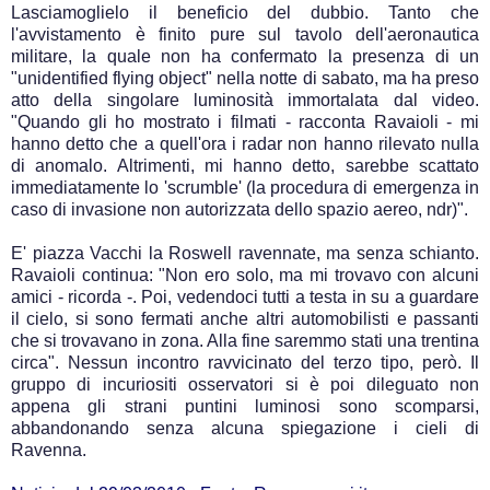
Lasciamoglielo il beneficio del dubbio. Tanto che
l'avvistamento è finito pure sul tavolo dell'aeronautica
militare, la quale non ha confermato la presenza di un
"unidentified flying object" nella notte di sabato, ma ha preso
atto della singolare luminosità immortalata dal video.
"Quando gli ho mostrato i filmati - racconta Ravaioli - mi
hanno detto che a quell'ora i radar non hanno rilevato nulla
di anomalo. Altrimenti, mi hanno detto, sarebbe scattato
immediatamente lo 'scrumble' (la procedura di emergenza in
caso di invasione non autorizzata dello spazio aereo, ndr)".
E' piazza Vacchi la Roswell ravennate, ma senza schianto.
Ravaioli continua: "Non ero solo, ma mi trovavo con alcuni
amici - ricorda -. Poi, vedendoci tutti a testa in su a guardare
il cielo, si sono fermati anche altri automobilisti e passanti
che si trovavano in zona. Alla fine saremmo stati una trentina
circa". Nessun incontro ravvicinato del terzo tipo, però. Il
gruppo di incuriositi osservatori si è poi dileguato non
appena gli strani puntini luminosi sono scomparsi,
abbandonando senza alcuna spiegazione i cieli di
Ravenna.