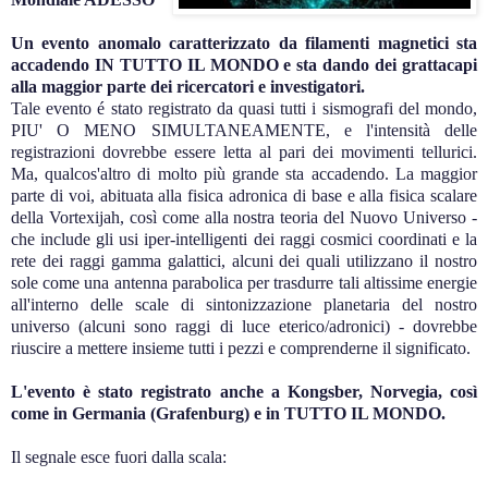
Un evento anomalo caratterizzato da filamenti magnetici sta
accadendo IN TUTTO IL MONDO e sta dando dei grattacapi
alla maggior parte dei ricercatori e investigatori.
Tale evento é stato registrato da quasi tutti i sismografi del mondo,
PIU' O MENO SIMULTANEAMENTE, e l'intensità delle
registrazioni dovrebbe essere letta al pari dei movimenti tellurici.
Ma, qualcos'altro di molto più grande sta accadendo. La maggior
parte di voi, abituata alla fisica adronica di base e alla fisica scalare
della Vortexijah, così come alla nostra teoria del Nuovo Universo -
che include gli usi iper-intelligenti dei raggi cosmici coordinati e la
rete dei raggi gamma galattici, alcuni dei quali utilizzano il nostro
sole come una antenna parabolica per trasdurre tali altissime energie
all'interno delle scale di sintonizzazione planetaria del nostro
universo (alcuni sono raggi di luce eterico/adronici) - dovrebbe
riuscire a mettere insieme tutti i pezzi e comprenderne il significato.
L'evento è stato registrato anche a Kongsber, Norvegia, così
come in Germania (Grafenburg) e in TUTTO IL MONDO.
Il segnale esce fuori dalla scala: