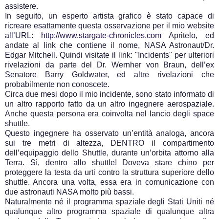
assistere.
In seguito, un esperto artista grafico è stato capace di
ricreare esattamente questa osservazione per il mio website
all’URL:
http://www.stargate-chronicles.com
Apritelo, ed
andate al link che contiene il nome, NASA Astronaut/Dr.
Edgar Mitchell. Quindi visitate il link: "Incidents" per ulteriori
rivelazioni da parte del Dr. Wernher von Braun, dell’ex
Senatore Barry Goldwater, ed altre rivelazioni che
probabilmente non conoscete.
Circa due mesi dopo il mio incidente, sono stato informato di
un altro rapporto fatto da un altro ingegnere aerospaziale.
Anche questa persona era coinvolta nel lancio degli space
shuttle.
Questo ingegnere ha osservato un’entità analoga, ancora
sui tre metri di altezza, DENTRO il compartimento
dell’equipaggio dello Shuttle, durante un’orbita attorno alla
Terra. Sì, dentro allo shuttle! Doveva stare chino per
proteggere la testa da urti contro la struttura superiore dello
shuttle. Ancora una volta, essa era in comunicazione con
due astronauti NASA molto più bassi.
Naturalmente né il programma spaziale degli Stati Uniti né
qualunque altro programma spaziale di qualunque altra