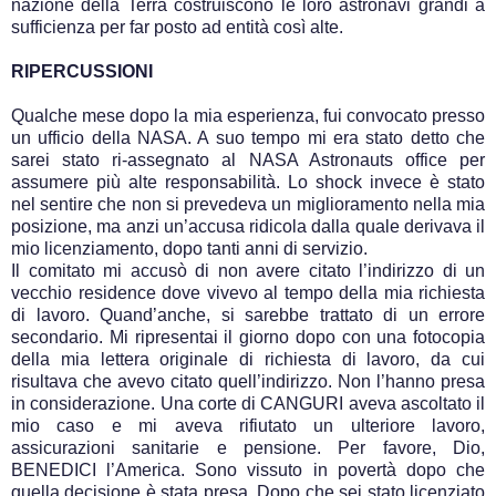
nazione della Terra costruiscono le loro astronavi grandi a
sufficienza per far posto ad entità così alte.
RIPERCUSSIONI
Qualche mese dopo la mia esperienza, fui convocato presso
un ufficio della NASA. A suo tempo mi era stato detto che
sarei stato ri-assegnato al NASA Astronauts office per
assumere più alte responsabilità. Lo shock invece è stato
nel sentire che non si prevedeva un miglioramento nella mia
posizione, ma anzi un’accusa ridicola dalla quale derivava il
mio licenziamento, dopo tanti anni di servizio.
Il comitato mi accusò di non avere citato l’indirizzo di un
vecchio residence dove vivevo al tempo della mia richiesta
di lavoro. Quand’anche, si sarebbe trattato di un errore
secondario. Mi ripresentai il giorno dopo con una fotocopia
della mia lettera originale di richiesta di lavoro, da cui
risultava che avevo citato quell’indirizzo. Non l’hanno presa
in considerazione. Una corte di CANGURI aveva ascoltato il
mio caso e mi aveva rifiutato un ulteriore lavoro,
assicurazioni sanitarie e pensione. Per favore, Dio,
BENEDICI l’America. Sono vissuto in povertà dopo che
quella decisione è stata presa. Dopo che sei stato licenziato