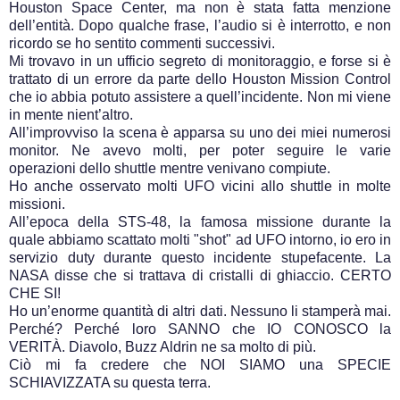
Houston Space Center, ma non è stata fatta menzione
dell’entità. Dopo qualche frase, l’audio si è interrotto, e non
ricordo se ho sentito commenti successivi.
Mi trovavo in un ufficio segreto di monitoraggio, e forse si è
trattato di un errore da parte dello Houston Mission Control
che io abbia potuto assistere a quell’incidente. Non mi viene
in mente nient’altro.
All’improvviso la scena è apparsa su uno dei miei numerosi
monitor. Ne avevo molti, per poter seguire le varie
operazioni dello shuttle mentre venivano compiute.
Ho anche osservato molti UFO vicini allo shuttle in molte
missioni.
All’epoca della STS-48, la famosa missione durante la
quale abbiamo scattato molti "shot" ad UFO intorno, io ero in
servizio duty durante questo incidente stupefacente. La
NASA disse che si trattava di cristalli di ghiaccio. CERTO
CHE SI!
Ho un’enorme quantità di altri dati. Nessuno li stamperà mai.
Perché? Perché loro SANNO che IO CONOSCO la
VERITÀ. Diavolo, Buzz Aldrin ne sa molto di più.
Ciò mi fa credere che NOI SIAMO una SPECIE
SCHIAVIZZATA su questa terra.