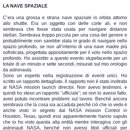
LA NAVE SPAZIALE
C’era una grossa e strana nave spaziale in orbita attorno
allo shuttle. Era un oggetto con delle corte ali, e non
sembrava che fosse stata usata per navigare distanze
stellari. Sembrava troppo piccola per una cosa del genere e
probabilmente non sarebbe stata in grado di navigare nello
spazio profondo, se non all’interno di una nave madre più
sofisticata, progettata appositamente per il volo nello spazio
profondo. Ho assistito a questo evento stupefacente per un
totale di un minuto e sette secondi, misurati sul mio orologio
da astronauta.
Sono un esperto nella registrazione di eventi unici. Ho
scritto un rapporto dettagliato. Il rapporto non è stato inoltrato
al NASA mission launch director. Non avevo testimoni, e
quindi ho steso un rapporto "ufficiale"; se non lo avessi fatto,
avrei potuto incontrare problemi sul lavoro. Benché ancora
sembrava che la cosa sia accaduta perché ciò che io vedo è
anche visto in segreto dal NASA mission Control in
Houston, Texas, quindi essi apparentemente hanno saputo
che io ho visto questa alta entità mentre interagiva con gli
astronauti NASA, benché non avessi titoli ufficiali per