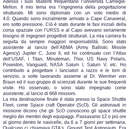
Adesso i suoi studenti frequentano l’università Carnegie-
Mellon. Il mio tema era l’ingegneria della progettazione
strutturale. Mi sono diplomato con un voto medio di
4.0. Quando sono inizialmente arrivato a Cape Canaveral,
ero sotto pressione. Ciò è stato durante le fasi iniziali della
corsa spaziale con l’URSS e al Capo avevano seriamente
bisogno di ingegneri progettisti strutturali. La mia carriera fu
seguita da sempre maggiori responsabilità. Sono stato
assistente al lancio dell’ABMA (Army Ballistic Missile
Agency) Jupiter C, Juno ll, ed ho continuato con l’Atlas
dell’USAF, i Titan, Minuteman, Thor, US Navy Polaris,
Poseidon, Vanguard, NASA Saturn l, Saturn V, etc. Ho
contribuito a progettare i lanciatori a razzo e le torri di
servizio, a volte lavorando assieme al Dr. Wernher von
Braun ed il suo gruppo di scienzati durante le sue frequenti
visite. Ho osservato, o sono stato impegnato come
assistente, al lancio di 668 missioni.
La mia destinazione finale è stata presso la Space Shuttle
Fleet, come Space craft Operator (ScO). Gli astronauti in
missione dicono che gli ScO conoscono gli space shuttle
meglio dei membri degli equipaggi. Passavamo 12 o più ore
al giorno dentro le navicelle, da 6 a 7 giorni per settimana.
Qualcuno ci chiamava GTA's, Ground Test Astronauts. Era