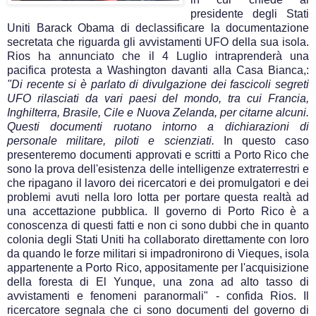
presidente degli Stati
Uniti Barack Obama di declassificare la documentazione
secretata che riguarda gli avvistamenti UFO della sua isola.
Rios ha annunciato che il 4 Luglio intraprenderà una
pacifica protesta a Washington davanti alla Casa Bianca,:
"Di recente si è parlato di divulgazione dei fascicoli segreti
UFO rilasciati da vari paesi del mondo, tra cui Francia,
Inghilterra, Brasile, Cile e Nuova Zelanda, per citarne alcuni.
Questi documenti ruotano intorno a dichiarazioni di
personale militare, piloti e scienziati.
In questo caso
presenteremo documenti approvati e scritti a Porto Rico che
sono la prova dell'esistenza delle intelligenze extraterrestri e
che ripagano il lavoro dei ricercatori e dei promulgatori e dei
problemi avuti nella loro lotta per portare questa realtà ad
una accettazione pubblica. Il governo di Porto Rico è a
conoscenza di questi fatti e non ci sono dubbi che in quanto
colonia degli Stati Uniti ha collaborato direttamente con loro
da quando le forze militari si impadronirono di Vieques, isola
appartenente a Porto Rico, appositamente per l'acquisizione
della foresta di El Yunque, una zona ad alto tasso di
avvistamenti e fenomeni paranormali" - confida Rios. Il
ricercatore segnala che ci sono documenti del governo di