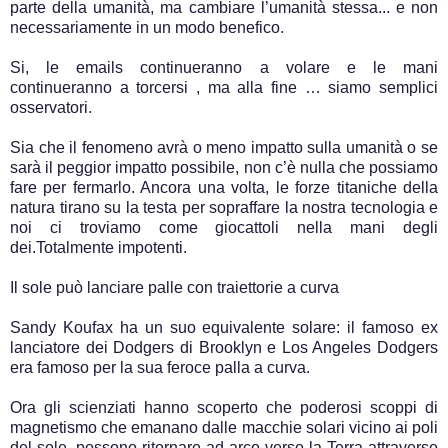
parte della umanità, ma cambiare l’umanità stessa... e non
necessariamente in un modo benefico.
Si, le emails continueranno a volare e le mani
continueranno a torcersi , ma alla fine … siamo semplici
osservatori.
Sia che il fenomeno avrà o meno impatto sulla umanità o se
sarà il peggior impatto possibile, non c’è nulla che possiamo
fare per fermarlo. Ancora una volta, le forze titaniche della
natura tirano su la testa per sopraffare la nostra tecnologia e
noi ci troviamo come giocattoli nella mani degli
dei.Totalmente impotenti.
Il sole può lanciare palle con traiettorie a curva
Sandy Koufax ha un suo equivalente solare: il famoso ex
lanciatore dei Dodgers di Brooklyn e Los Angeles Dodgers
era famoso per la sua feroce palla a curva.
Ora gli scienziati hanno scoperto che poderosi scoppi di
magnetismo che emanano dalle macchie solari vicino ai poli
del sole, possono ritornare ad arco verso la Terra attraverso