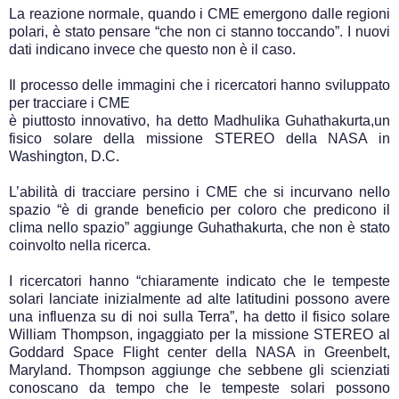
La reazione normale, quando i CME emergono dalle regioni
polari, è stato pensare “che non ci stanno toccando”. I nuovi
dati indicano invece che questo non è il caso.
Il processo delle immagini che i ricercatori hanno sviluppato
per tracciare i CME
è piuttosto innovativo, ha detto Madhulika Guhathakurta,un
fisico solare della missione STEREO della NASA in
Washington, D.C.
L’abilità di tracciare persino i CME che si incurvano nello
spazio “è di grande beneficio per coloro che predicono il
clima nello spazio” aggiunge Guhathakurta, che non è stato
coinvolto nella ricerca.
I ricercatori hanno “chiaramente indicato che le tempeste
solari lanciate inizialmente ad alte latitudini possono avere
una influenza su di noi sulla Terra”, ha detto il fisico solare
William Thompson, ingaggiato per la missione STEREO al
Goddard Space Flight center della NASA in Greenbelt,
Maryland. Thompson aggiunge che sebbene gli scienziati
conoscano da tempo che le tempeste solari possono