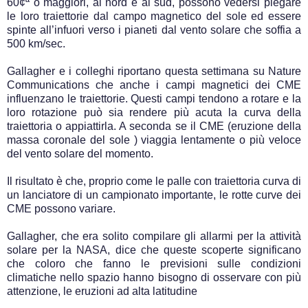
60¢ª o maggiori, al nord e al sud, possono vedersi piegare
le loro traiettorie dal campo magnetico del sole ed essere
spinte all’infuori verso i pianeti dal vento solare che soffia a
500 km/sec.
Gallagher e i colleghi riportano questa settimana su Nature
Communications che anche i campi magnetici dei CME
influenzano le traiettorie. Questi campi tendono a rotare e la
loro rotazione può sia rendere più acuta la curva della
traiettoria o appiattirla. A seconda se il CME (eruzione della
massa coronale del sole ) viaggia lentamente o più veloce
del vento solare del momento.
Il risultato è che, proprio come le palle con traiettoria curva di
un lanciatore di un campionato importante, le rotte curve dei
CME possono variare.
Gallagher, che era solito compilare gli allarmi per la attività
solare per la NASA, dice che queste scoperte significano
che coloro che fanno le previsioni sulle condizioni
climatiche nello spazio hanno bisogno di osservare con più
attenzione, le eruzioni ad alta latitudine