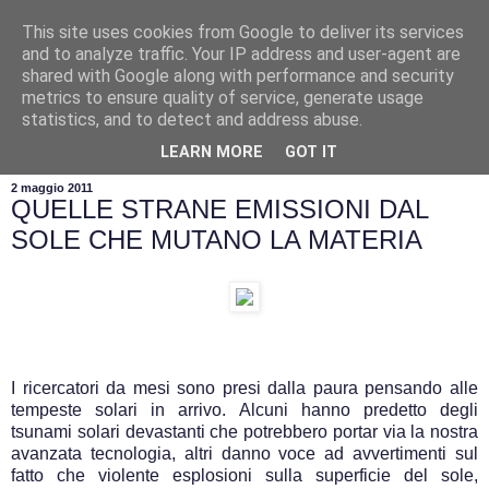
This site uses cookies from Google to deliver its services
and to analyze traffic. Your IP address and user-agent are
shared with Google along with performance and security
metrics to ensure quality of service, generate usage
statistics, and to detect and address abuse.
▼
LEARN MORE
GOT IT
2 maggio 2011
QUELLE STRANE EMISSIONI DAL
SOLE CHE MUTANO LA MATERIA
I ricercatori da mesi sono presi dalla paura pensando alle
tempeste solari in arrivo. Alcuni hanno predetto degli
tsunami solari devastanti che potrebbero portar via la nostra
avanzata tecnologia, altri danno voce ad avvertimenti sul
fatto che violente esplosioni sulla superficie del sole,