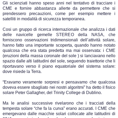
Gli scienziati hanno speso anni nel tentativo di tracciare i
CME e fornire abbastanza allerte da permettere che si
prendessero precauzioni, come per esempio mettere i
satelliti in modalità di sicurezza temporanea.
Cosi un gruppo di ricerca internazionale che analizza i dati
delle navicelle gemelle STEREO della NASA, che
forniscono osservazioni tridimensionali dell’attività solare,
hanno fatto una importante scoperta, quando hanno notato
qualcosa che era stata predetta ma mai osservata: i CME
(eruzioni della massa coronale del sole ) si lanciavano nello
spazio dalle alti latitudini del sole, seguendo traiettorie che li
riportavano verso il piano equatoriale del sistema solare:
dove risiede la Terra.
“Eravamo veramente sorpresi e pensavamo che qualcosa
doveva essere sbagliato nei nostri algoritmi” ha detto il fisico
solare Peter Gallagher, del Trinity College di Dublino.
Ma le analisi successive rivelarono che i tracciati della
tempesta solare “che fa la curva” erano accurati. I CME che
emergevano dalle macchie solari collocate alle latitudini di