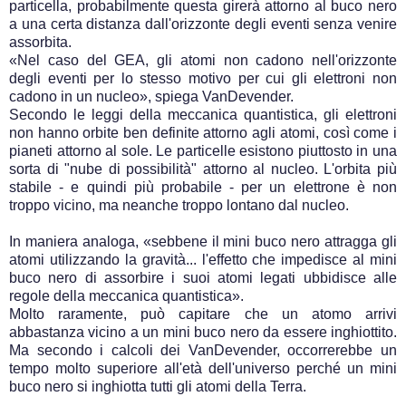
particella, probabilmente questa girerà attorno al buco nero
a una certa distanza dall'orizzonte degli eventi senza venire
assorbita.
«Nel caso del GEA, gli atomi non cadono nell'orizzonte
degli eventi per lo stesso motivo per cui gli elettroni non
cadono in un nucleo», spiega VanDevender.
Secondo le leggi della meccanica quantistica, gli elettroni
non hanno orbite ben definite attorno agli atomi, così come i
pianeti attorno al sole. Le particelle esistono piuttosto in una
sorta di "nube di possibilità" attorno al nucleo. L'orbita più
stabile - e quindi più probabile - per un elettrone è non
troppo vicino, ma neanche troppo lontano dal nucleo.
In maniera analoga, «sebbene il mini buco nero attragga gli
atomi utilizzando la gravità... l'effetto che impedisce al mini
buco nero di assorbire i suoi atomi legati ubbidisce alle
regole della meccanica quantistica».
Molto raramente, può capitare che un atomo arrivi
abbastanza vicino a un mini buco nero da essere inghiottito.
Ma secondo i calcoli dei VanDevender, occorrerebbe un
tempo molto superiore all'età dell'universo perché un mini
buco nero si inghiotta tutti gli atomi della Terra.