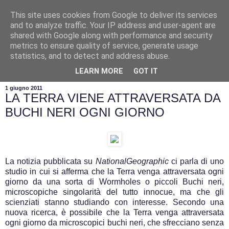
This site uses cookies from Google to deliver its services
and to analyze traffic. Your IP address and user-agent are
shared with Google along with performance and security
metrics to ensure quality of service, generate usage
statistics, and to detect and address abuse.
▼
LEARN MORE
GOT IT
1 giugno 2011
LA TERRA VIENE ATTRAVERSATA DA
BUCHI NERI OGNI GIORNO
La notizia pubblicata su
NationalGeographic
ci parla di uno
studio in cui si afferma che la Terra venga attraversata ogni
giorno da una sorta di Wormholes o piccoli Buchi neri,
microscopiche singolarità del tutto innocue, ma che gli
scienziati stanno studiando con interesse. Secondo una
nuova ricerca, è possibile che la Terra venga attraversata
ogni giorno da microscopici buchi neri, che sfrecciano senza