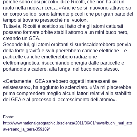
perché sono così piccoli», dice Ricotti, che non ha alcun
ruolo nella nuova ricerca. «Anche se si muovono attraverso
un corpo solido, sono talmente piccoli che per gran parte del
tempo si trovano pressoché nel vuoto».
Tuttavia, Ricotti è scettico sul fatto che gli atomi catturati
possano formare orbite stabili attorno a un mini buco nero,
creando un GEA.
Secondo lui, gli atomi orbitanti si surriscalderebbero per via
della forte gravità e svilupperebbero cariche elettriche. Le
particelle cariche emetterebbero radiazione
elettromagnetica, risucchiando energia dalle particelle e
portandole a cadere, alla lunga, nel buco nero stesso.
«Certamente i GEA sarebbero oggetti interessanti se
esistessero», ha aggiunto lo scienziato. «Ma mi piacerebbe
prima comprendere meglio alcuni fattori relativi alla stabilità
dei GEA e al processo di accrescimento dell'atomo».
Fonte:
http://www.nationalgeographic.it/scienza/2011/06/01/news/buchi_neri_attr
aversano_la_terra-359169/