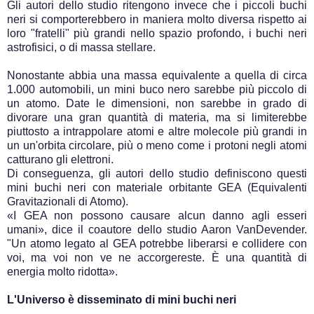
Gli autori dello studio ritengono invece che i piccoli buchi
neri si comporterebbero in maniera molto diversa rispetto ai
loro "fratelli" più grandi nello spazio profondo, i buchi neri
astrofisici, o di massa stellare.
Nonostante abbia una massa equivalente a quella di circa
1.000 automobili, un mini buco nero sarebbe più piccolo di
un atomo. Date le dimensioni, non sarebbe in grado di
divorare una gran quantità di materia, ma si limiterebbe
piuttosto a intrappolare atomi e altre molecole più grandi in
un un'orbita circolare, più o meno come i protoni negli atomi
catturano gli elettroni.
Di conseguenza, gli autori dello studio definiscono questi
mini buchi neri con materiale orbitante GEA (Equivalenti
Gravitazionali di Atomo).
«I GEA non possono causare alcun danno agli esseri
umani», dice il coautore dello studio Aaron VanDevender.
"Un atomo legato al GEA potrebbe liberarsi e collidere con
voi, ma voi non ve ne accorgereste. È una quantità di
energia molto ridotta».
L'Universo è disseminato di mini buchi neri