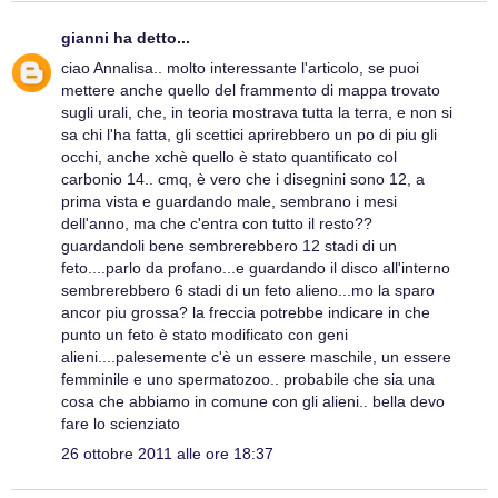
gianni
ha detto...
ciao Annalisa.. molto interessante l'articolo, se puoi
mettere anche quello del frammento di mappa trovato
sugli urali, che, in teoria mostrava tutta la terra, e non si
sa chi l'ha fatta, gli scettici aprirebbero un po di piu gli
occhi, anche xchè quello è stato quantificato col
carbonio 14.. cmq, è vero che i disegnini sono 12, a
prima vista e guardando male, sembrano i mesi
dell'anno, ma che c'entra con tutto il resto??
guardandoli bene sembrerebbero 12 stadi di un
feto....parlo da profano...e guardando il disco all'interno
sembrerebbero 6 stadi di un feto alieno...mo la sparo
ancor piu grossa? la freccia potrebbe indicare in che
punto un feto è stato modificato con geni
alieni....palesemente c'è un essere maschile, un essere
femminile e uno spermatozoo.. probabile che sia una
cosa che abbiamo in comune con gli alieni.. bella devo
fare lo scienziato
26 ottobre 2011 alle ore 18:37