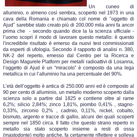
Un cuneo di
alluminio, o almeno così sembra, scoperto nel 1973 in una
cava della Romania e chiamato col nome di "oggetto di
Ajud" sarebbe stato creato più di 200.000 mila anni fa ancor
prima che - secondo quando dice la la scienza ufficiale -
l’uomo scoprì il modo di lavorare questo metallo: è questo
l'incredibile risultato è emerso da nuovi test commissionati
da esperti di ufologia. Secondo il rapporto di analisi n. 380,
NK-2 del reperto, emesso dal Centro per la Ricerca e
Design Magurele Platform per metalli radioattivi di Losanna,
l’oggetto di Ajud è un “miracolo” è composto da una lega
metallica in cui l’alluminio ha una percentuale del 90%.
L’età dell’oggetto è antica di 250.000 anni ed è composto al
90 per cento di alluminio, un metallo moderno scoperto dalla
scienza solo a partire dal 1825 e contiene oltre al rame
6,2%; silicio 2,84%; zinco 1,81%, piombo 0,41% , stagno-
0,33%, zirconio 0,2% , cadmio, 0,11%, nickel, cobalto,
bismuto, argento e tracce di gallio, alcuni dei quali scoperti
sempre nel 1850 circa. Il fatto che questo strano reperto in
metallo sia stato scoperto insieme a resti di ossa
(mastodonte) molto antiche, fa certamente riflettere e solleva