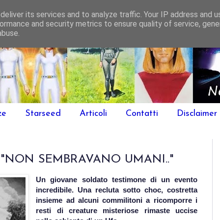
eliver its services and to analyze traffic. Your IP address and 
ormance and security metrics to ensure quality of service, gen
abuse.
ze
Starseed
Articoli
Contatti
Disclaimer
"NON SEMBRAVANO UMANI.."
Un giovane soldato testimone di un evento
incredibile. Una recluta sotto choc, costretta
insieme ad alcuni commilitoni a ricomporre i
resti di creature misteriose rimaste uccise