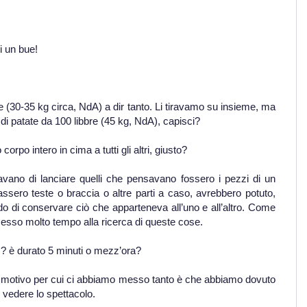
i un bue!
re (30-35 kg circa, NdA) a dir tanto. Li tiravamo su insieme, ma
i patate da 100 libbre (45 kg, NdA), capisci?
corpo intero in cima a tutti gli altri, giusto?
cavano di lanciare quelli che pensavano fossero i pezzi di un
sero teste o braccia o altre parti a caso, avrebbero potuto,
 di conservare ciò che apparteneva all’uno e all’altro. Come
messo molto tempo alla ricerca di queste cose.
ì? è durato 5 minuti o mezz’ora?
E il motivo per cui ci abbiamo messo tanto è che abbiamo dovuto
r vedere lo spettacolo.