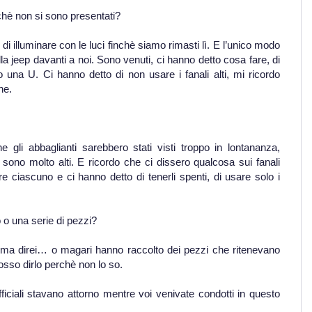
chè non si sono presentati?
i illuminare con le luci finchè siamo rimasti lì. E l’unico modo
la jeep davanti a noi. Sono venuti, ci hanno detto cosa fare, di
 una U. Ci hanno detto di non usare i fanali alti, mi ricordo
ne.
li abbaglianti sarebbero stati visti troppo in lontananza,
sono molto alti. E ricordo che ci dissero qualcosa sui fanali
e ciascuno e ci hanno detto di tenerli spenti, di usare solo i
 o una serie di pezzi?
 ma direi… o magari hanno raccolto dei pezzi che ritenevano
posso dirlo perchè non lo so.
iciali stavano attorno mentre voi venivate condotti in questo