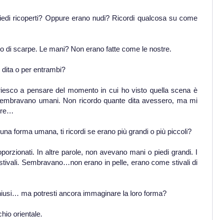
iedi ricoperti? Oppure erano nudi? Ricordi qualcosa su come
po di scarpe. Le mani? Non erano fatte come le nostre.
 dita o per entrambi?
riesco a pensare del momento in cui ho visto quella scena è
sembravano umani. Non ricordo quante dita avessero, ma mi
tre…
a forma umana, ti ricordi se erano più grandi o più piccoli?
porzionati. In altre parole, non avevano mani o piedi grandi. I
stivali. Sembravano…non erano in pelle, erano come stivali di
chiusi… ma potresti ancora immaginare la loro forma?
hio orientale.