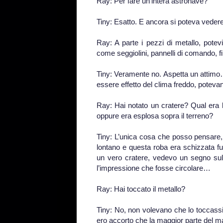
Ray: Per fare un’intera astronave?
Tiny: Esatto. E ancora si poteva vedere
Ray: A parte i pezzi di metallo, potevi 
come seggiolini, pannelli di comando, fi
Tiny: Veramente no. Aspetta un attimo
essere effetto del clima freddo, potevan
Ray: Hai notato un cratere? Qual era 
oppure era esplosa sopra il terreno?
Tiny: L’unica cosa che posso pensare, 
lontano e questa roba era schizzata f
un vero cratere, vedevo un segno sul 
l’impressione che fosse circolare…
Ray: Hai toccato il metallo?
Tiny: No, non volevano che lo toccass
ero accorto che la maggior parte del mat