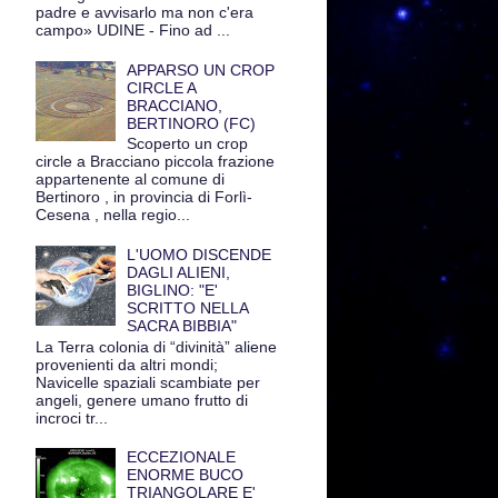
padre e avvisarlo ma non c'era
campo» UDINE - Fino ad ...
APPARSO UN CROP
CIRCLE A
BRACCIANO,
BERTINORO (FC)
Scoperto un crop
circle a Bracciano piccola frazione
appartenente al comune di
Bertinoro , in provincia di Forlì-
Cesena , nella regio...
L'UOMO DISCENDE
DAGLI ALIENI,
BIGLINO: "E'
SCRITTO NELLA
SACRA BIBBIA"
La Terra colonia di “divinità” aliene
provenienti da altri mondi;
Navicelle spaziali scambiate per
angeli, genere umano frutto di
incroci tr...
ECCEZIONALE
ENORME BUCO
TRIANGOLARE E'