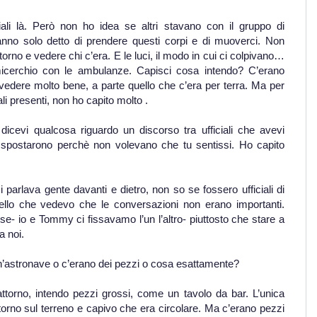
iali là. Però non ho idea se altri stavano con il gruppo di
anno solo detto di prendere questi corpi e di muoverci. Non
no e vedere chi c’era. E le luci, il modo in cui ci colpivano…
icerchio con le ambulanze. Capisci cosa intendo? C’erano
edere molto bene, a parte quello che c’era per terra. Ma per
ali presenti, non ho capito molto .
icevi qualcosa riguardo un discorso tra ufficiali che avevi
spostarono perchè non volevano che tu sentissi. Ho capito
parlava gente davanti e dietro, non so se fossero ufficiali di
ello che vedevo che le conversazioni non erano importanti.
se- io e Tommy ci fissavamo l’un l’altro- piuttosto che stare a
a noi.
n’astronave o c’erano dei pezzi o cosa esattamente?
’attorno, intendo pezzi grossi, come un tavolo da bar. L’unica
torno sul terreno e capivo che era circolare. Ma c’erano pezzi