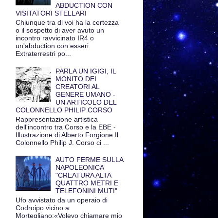
ABDUCTION CON
VISITATORI STELLARI
Chiunque tra di voi ha la certezza
o il sospetto di aver avuto un
incontro ravvicinato IR4 o
un'abduction con esseri
Extraterrestri po...
PARLA UN IGIGI, IL
MONITO DEI
CREATORI AL
GENERE UMANO -
UN ARTICOLO DEL
COLONNELLO PHILIP CORSO
Rappresentazione artistica
dell'incontro tra Corso e la EBE -
Illustrazione di Alberto Forgione Il
Colonnello Philip J. Corso ci ...
AUTO FERME SULLA
NAPOLEONICA
"CREATURA ALTA
QUATTRO METRI E
TELEFONINI MUTI"
Ufo avvistato da un operaio di
Codroipo vicino a
Mortegliano:«Volevo chiamare mio