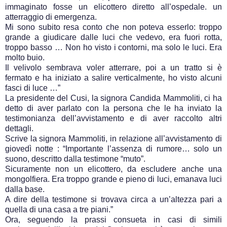
immaginato fosse un elicottero diretto all’ospedale. un
atterraggio di emergenza.
Mi sono subito resa conto che non poteva esserlo: troppo
grande a giudicare dalle luci che vedevo, era fuori rotta,
troppo basso … Non ho visto i contorni, ma solo le luci. Era
molto buio.
Il velivolo sembrava voler atterrare, poi a un tratto si è
fermato e ha iniziato a salire verticalmente, ho visto alcuni
fasci di luce …”
La presidente del Cusi, la signora Candida Mammoliti, ci ha
detto di aver parlato con la persona che le ha inviato la
testimonianza dell’avvistamento e di aver raccolto altri
dettagli.
Scrive la signora Mammoliti, in relazione all’avvistamento di
giovedì notte : “Importante l’assenza di rumore… solo un
suono, descritto dalla testimone “muto”.
Sicuramente non un elicottero, da escludere anche una
mongolfiera. Era troppo grande e pieno di luci, emanava luci
dalla base.
A dire della testimone si trovava circa a un’altezza pari a
quella di una casa a tre piani.”
Ora, seguendo la prassi consueta in casi di simili