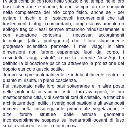
I viaggi compiuti con loro nello spazio e nel tempo, nelle loro
basi sotterranee e marine, furono sempre da me compiuti
nella completezza del mio corpo fisico, anche se - per
evitare i rischi e gli spiacevoli inconvenienti che tali
trasferimenti biologici comportano, compreso ovviamente un
epilogo tragico - essi sempre attuarono minuziosamente e
con attenzione certosina i necessari accorgimenti
tecnologici (atti a proteggermi) che il loro stupefacente
progresso scientifico permette. I miei viaggi in altre
dimensioni non furono esperienze fuori dal corpo, i
cosiddetti "viaggi astrali", come la corrente New-Age ha
definito la bilocazione psichica attraverso la proiezione del
doppio eterico o guscio sottile.
.furono sempre materialmente e indubitabilmente reali e a
quanto mi risulta, in piena coscienza.
Fui trasportato nelle loro basi sotterranee e in altre poste
nelle profondità oceaniche. Vidi i loro avamposti, le loro
mastodontiche città, vidi svettanti torri di cristallo, le titaniche
architetture degli edifici, i vertiginosi bastioni e gli avamposti
immersi nella lussureggiante primordiale vegetazione, e
altre forbite strutture dalle astruse geometrie
inconcepibilmente sospese su inenarrabili oceani di fuso
smalto violaceo . e cieli color mimosa.