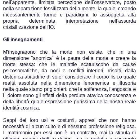
nell'apparente, limitata percezione dell'osservatore, posto
nella separazione fossilizzata della mente, la quale, creando
incessantemente forme e paradigmi, lo assoggetta alla
propria determinata interpretazione nell'assurda
cristallizzazione dell'IO.
Gli insegnamenti.
M'insegnarono che la morte non esiste, che in una
dimensione "anomica" è la paura della morte a creare la
morte stessa: che le malattie scaturiscono da cause
psicosomatiche, da nodi e conflitti interiori irrisolti, dalla
distonica abitudine di voler considerare il corpo fisico quale
realtà assoluta nella dimensione fenomenica e illusoria
nella quale siamo prigionieri. che la sofferenza, l'angoscia e
il dolore sono gli effetti della perduta atavica conoscenza e
della libertà quale espressione purissima della nostra reale
identità cosmica.
Seppi dei loro usi e costumi, appresi che non hanno
necessità di alcun culto e di nessuna professione religiosa.
Il matrimonio per essi non è un contratto, mai la stipula di
effimeri, retorici diritti e doveri, ma la perfetta e cosciente