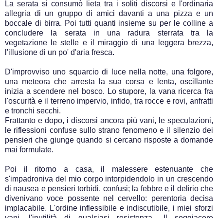
La serata si consumò lieta tra i soliti discorsi e l'ordinaria
allegria di un gruppo di amici davanti a una pizza e un
boccale di birra. Poi tutti quanti insieme su per le colline a
concludere la serata in una radura sterrata tra la
vegetazione le stelle e il miraggio di una leggera brezza,
l'illusione di un po' d'aria fresca.
D'improvviso uno squarcio di luce nella notte, una folgore,
una meteora che arresta la sua corsa e lenta, oscillante
inizia a scendere nel bosco. Lo stupore, la vana ricerca fra
l'oscurità e il terreno impervio, infido, tra rocce e rovi, anfratti
e tronchi secchi.
Frattanto e dopo, i discorsi ancora più vani, le speculazioni,
le riflessioni confuse sullo strano fenomeno e il silenzio dei
pensieri che giunge quando si cercano risposte a domande
mai formulate.
Poi il ritorno a casa, il malessere estenuante che
s'impadroniva del mio corpo intorpidendolo in un crescendo
di nausea e pensieri torbidi, confusi; la febbre e il delirio che
divenivano voce possente nel cervello: perentoria decisa
implacabile. L'ordine inflessibile e indiscutibile, i miei sforzi
vani, l'inutilità di qualsiasi resistenza.. Il soggiacere