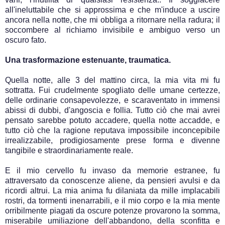
all'ineluttabile che si approssima e che m'induce a uscire
ancora nella notte, che mi obbliga a ritornare nella radura; il
soccombere al richiamo invisibile e ambiguo verso un
oscuro fato.
Una trasformazione estenuante, traumatica.
Quella notte, alle 3 del mattino circa, la mia vita mi fu
sottratta. Fui crudelmente spogliato delle umane certezze,
delle ordinarie consapevolezze, e scaraventato in immensi
abissi di dubbi, d'angoscia e follia. Tutto ciò che mai avrei
pensato sarebbe potuto accadere, quella notte accadde, e
tutto ciò che la ragione reputava impossibile inconcepibile
irrealizzabile, prodigiosamente prese forma e divenne
tangibile e straordinariamente reale.
E il mio cervello fu invaso da memorie estranee, fu
attraversato da conoscenze aliene, da pensieri avulsi e da
ricordi altrui. La mia anima fu dilaniata da mille implacabili
rostri, da tormenti inenarrabili, e il mio corpo e la mia mente
orribilmente piagati da oscure potenze provarono la somma,
miserabile umiliazione dell'abbandono, della sconfitta e