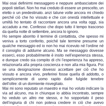
Mai osai definirmi messaggero e neppure ambasciatore dei
popoli stellari. Non ho mai creduto di essere un prescelto, un
eletto o un predestinato. anzi talune volte ancora mi chiedo
perché ciò che ho vissuto e che con onestà intellettuale e
umiltà ho tentato di raccontare ancora una volta oggi, sia
accaduto a me. Confesso che dopo tutto il tempo trascorso
da quella notte di settembre, ancora lo ignoro.
Ho sempre aborrito il termine di contattista, che spesso mi
veniva a torto conferito, poiché tale termine presume un
qualche messaggio ed io non ho mai ricevuto né l'ordine né
il consiglio di addurne alcuno. Ma se messaggio dovesse
esserci, esso probabilmente è insito nell'esperienza stessa,
e dunque credo sia compito di chi l'esperienza ha appreso,
relazionarla alla propria coscienza e non alla mia figura. Poi
se una designazione dovessi accettare per ciò che ho
vissuto e ancora vivo, preferirei fosse quella di addotto, o
semplicemente di uomo rapito dalle fulgide tenebre
dell'oltre: di un dormiente risvegliato.
Mai mi sono reputato un maestro e mai ho voluto indicare la
via ad alcuno, ma in chiunque io abbia incontrato, sempre
ho veduto un altro me stesso, e ho sopportato il peso
dell'ingiuria di chi non poteva credere in ciò che avevo