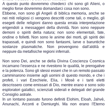
A questo punto dovremmo chiederci chi sono gli Alieni, o
meglio forse dovremmo domandarci cosa non sono.
Ebbene, non sono gli Angeli di biblica memoria, anche se
nei miti religiosi ci vengono descritti come tali, o meglio, gli
esegeti delle religioni danno questa errata interpretazione
erigendoli a messaggeri della divinità. Non sono neppure
demoni o spiriti della natura; non sono elementali, fate,
ondine o folletti. Non sono le anime dei morti, gli spiriti dei
trapassati, e quindi non sono fantasmi, larve o baruntiche
sostanze plasmatiche. Non provengono dall'aldilà e
neppure da metafisiche regioni infernali.
Non sono Dei, anche se della Divina Coscienza Cosmica
incarnano l'essenza e ne rivestono le qualità, le prerogative
e la potenza. Sono gli stessi esseri che in un remoto passato
camminarono insieme agli uomini di questo mondo, e che i
profeti, i vari Ezechiele, Elia, i Mosè e i tanti eletti
descrissero come emissari di Dio, mentre erano e sono solo
esploratori galattici, scienziati siderali e delegati del grande
Consiglio astrale.
In un lontano passato furono definiti Elohim, Eloah, Jahvè,
Anunachi, Arconti e Demiurghi. Ma non erano l'Eterno