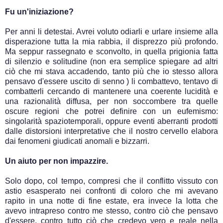
Fu un'iniziazione?
Per anni li detestai. Avrei voluto odiarli e urlare insieme alla
disperazione tutta la mia rabbia, il disprezzo più profondo.
Ma seppur rassegnato e sconvolto, in quella prigionia fatta
di silenzio e solitudine (non era semplice spiegare ad altri
ciò che mi stava accadendo, tanto più che io stesso allora
pensavo d'essere uscito di senno ) li combattevo, tentavo di
combatterli cercando di mantenere una coerente lucidità e
una razionalità diffusa, per non soccombere tra quelle
oscure regioni che potrei definire con un eufemismo:
singolarità spaziotemporali, oppure eventi aberranti prodotti
dalle distorsioni interpretative che il nostro cervello elabora
dai fenomeni giudicati anomali e bizzarri.
Un aiuto per non impazzire.
Solo dopo, col tempo, compresi che il conflitto vissuto con
astio esasperato nei confronti di coloro che mi avevano
rapito in una notte di fine estate, era invece la lotta che
avevo intrapreso contro me stesso, contro ciò che pensavo
d'essere, contro tutto ciò che credevo vero e reale nella