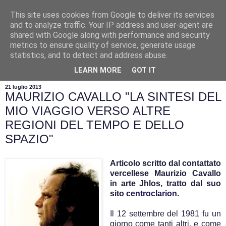
This site uses cookies from Google to deliver its services
and to analyze traffic. Your IP address and user-agent are
shared with Google along with performance and security
metrics to ensure quality of service, generate usage
statistics, and to detect and address abuse.
▼
LEARN MORE
GOT IT
21 luglio 2013
MAURIZIO CAVALLO "LA SINTESI DEL
MIO VIAGGIO VERSO ALTRE
REGIONI DEL TEMPO E DELLO
SPAZIO"
Articolo scritto dal contattato
vercellese Maurizio Cavallo
in arte Jhlos, tratto dal suo
sito
centroclarion
.
Il 12 settembre del 1981 fu un
giorno come tanti altri, e come