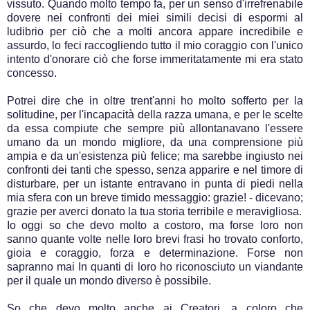
vissuto. Quando molto tempo fa, per un senso d'irrefrenabile
dovere nei confronti dei miei simili decisi di espormi al
ludibrio per ciò che a molti ancora appare incredibile e
assurdo, lo feci raccogliendo tutto il mio coraggio con l'unico
intento d'onorare ciò che forse immeritatamente mi era stato
concesso.
Potrei dire che in oltre trent'anni ho molto sofferto per la
solitudine, per l'incapacità della razza umana, e per le scelte
da essa compiute che sempre più allontanavano l'essere
umano da un mondo migliore, da una comprensione più
ampia e da un'esistenza più felice; ma sarebbe ingiusto nei
confronti dei tanti che spesso, senza apparire e nel timore di
disturbare, per un istante entravano in punta di piedi nella
mia sfera con un breve timido messaggio: grazie! - dicevano;
grazie per averci donato la tua storia terribile e meravigliosa.
Io oggi so che devo molto a costoro, ma forse loro non
sanno quante volte nelle loro brevi frasi ho trovato conforto,
gioia e coraggio, forza e determinazione. Forse non
sapranno mai In quanti di loro ho riconosciuto un viandante
per il quale un mondo diverso è possibile.
So che devo molto anche ai Creatori, a coloro che