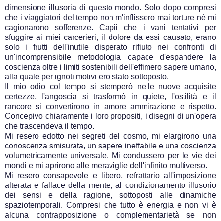
dimensione illusoria di questo mondo. Solo dopo compresi
che i viaggiatori del tempo non m'inflissero mai torture né mi
cagionarono sofferenze. Capii che i vani tentativi per
sfuggire ai miei carcerieri, il dolore da essi causato, erano
solo i frutti dell'inutile disperato rifiuto nei confronti di
un'incomprensibile metodologia capace d'espandere la
coscienza oltre i limiti sostenibili dell'effimero sapere umano,
alla quale per ignoti motivi ero stato sottoposto.
Il mio odio col tempo si stemperò nelle nuove acquisite
certezze, l'angoscia si trasformò in quiete, l'ostilità e il
rancore si convertirono in amore ammirazione e rispetto.
Concepivo chiaramente i loro propositi, i disegni di un'opera
che trascendeva il tempo.
Mi resero edotto nei segreti del cosmo, mi elargirono una
conoscenza smisurata, un sapere ineffabile e una coscienza
volumetricamente universale. Mi condussero per le vie dei
mondi e mi aprirono alle meraviglie dell'infinito multiverso.
Mi resero consapevole e libero, refrattario all'imposizione
alterata e fallace della mente, al condizionamento illusorio
dei sensi e della ragione, sottoposti alle dinamiche
spaziotemporali. Compresi che tutto è energia e non vi è
alcuna contrapposizione o complementarietà se non