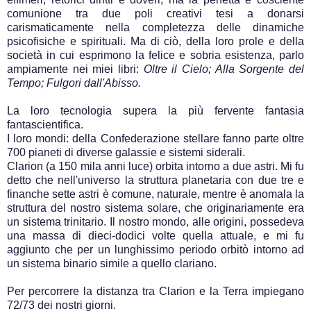
comunione tra due poli creativi tesi a donarsi
carismaticamente nella completezza delle dinamiche
psicofisiche e spirituali. Ma di ciò, della loro prole e della
società in cui esprimono la felice e sobria esistenza, parlo
ampiamente nei miei libri:
Oltre il Cielo; Alla Sorgente del
Tempo; Fulgori dall'Abisso.
La loro tecnologia supera la più fervente fantasia
fantascientifica.
I loro mondi: della Confederazione stellare fanno parte oltre
700 pianeti di diverse galassie e sistemi siderali.
Clarion (a 150 mila anni luce) orbita intorno a due astri. Mi fu
detto che nell'universo la struttura planetaria con due tre e
finanche sette astri è comune, naturale, mentre è anomala la
struttura del nostro sistema solare, che originariamente era
un sistema trinitario. Il nostro mondo, alle origini, possedeva
una massa di dieci-dodici volte quella attuale, e mi fu
aggiunto che per un lunghissimo periodo orbitò intorno ad
un sistema binario simile a quello clariano.
Per percorrere la distanza tra Clarion e la Terra impiegano
72/73 dei nostri giorni.