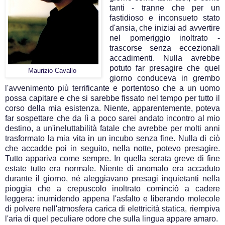
tanti - tranne che per un
fastidioso e inconsueto stato
d'ansia, che iniziai ad avvertire
nel pomeriggio inoltrato -
trascorse senza eccezionali
accadimenti. Nulla avrebbe
potuto far presagire che quel
Maurizio Cavallo
giorno conduceva in grembo
l'avvenimento più terrificante e portentoso che a un uomo
possa capitare e che si sarebbe fissato nel tempo per tutto il
corso della mia esistenza. Niente, apparentemente, poteva
far sospettare che da lì a poco sarei andato incontro al mio
destino, a un'ineluttabilità fatale che avrebbe per molti anni
trasformato la mia vita in un incubo senza fine. Nulla di ciò
che accadde poi in seguito, nella notte, potevo presagire.
Tutto appariva come sempre. In quella serata greve di fine
estate tutto era normale. Niente di anomalo era accaduto
durante il giorno, né aleggiavano presagi inquietanti nella
pioggia che a crepuscolo inoltrato cominciò a cadere
leggera: inumidendo appena l'asfalto e liberando molecole
di polvere nell'atmosfera carica di elettricità statica, riempiva
l'aria di quel peculiare odore che sulla lingua appare amaro.