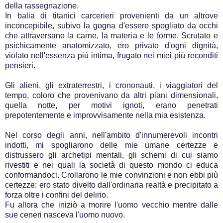
della rassegnazione.
In balia di titanici carcerieri provenienti da un altrove
inconcepibile, subivo la gogna d'essere spogliato da occhi
che attraversano la carne, la materia e le forme. Scrutato e
psichicamente anatomizzato, ero privato d'ogni dignità,
violato nell'essenza più intima, frugato nei miei più reconditi
pensieri.
Gli alieni, gli extraterrestri, i crononauti, i viaggiatori del
tempo, coloro che provenivano da altri piani dimensionali,
quella notte, per motivi ignoti, erano penetrati
prepotentemente e improvvisamente nella mia esistenza.
Nel corso degli anni, nell'ambito d'innumerevoli incontri
indotti, mi spogliarono delle mie umane certezze e
distrussero gli archetipi mentali, gli schemi di cui siamo
rivestiti e nei quali la società di questo mondo ci educa
conformandoci. Crollarono le mie convinzioni e non ebbi più
certezze: ero stato divelto dall'ordinaria realtà e precipitato a
forza oltre i confini del delirio.
Fu allora che iniziò a morire l'uomo vecchio mentre dalle
sue ceneri nasceva l'uomo nuovo.