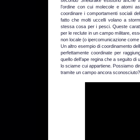
secondo Sheldrake esistono anche al
l’ordine con cui molecole e atomi ass
coordinare i comportamenti sociali del
fatto che molti uccelli volano a stor
stessa cosa per i pesci. Queste carat
per le reclute in un campo militare, es
non locale (o ipercomunicazione come s
Un altro esempio di coordinamento delle
perfettamente coordinate per raggiung
quello dell’ape regina che a seguito d
lo sciame cui appartiene. Possiamo di
tramite un campo ancora sconosciuto?