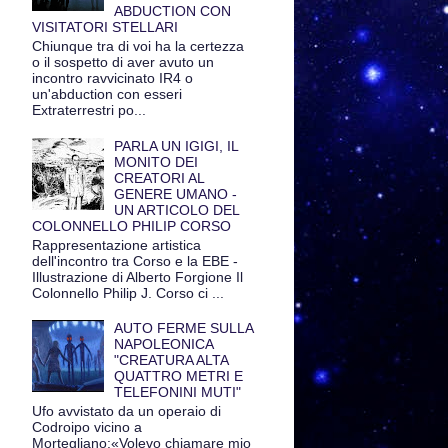
ABDUCTION CON
VISITATORI STELLARI
Chiunque tra di voi ha la certezza
o il sospetto di aver avuto un
incontro ravvicinato IR4 o
un'abduction con esseri
Extraterrestri po...
PARLA UN IGIGI, IL
MONITO DEI
CREATORI AL
GENERE UMANO -
UN ARTICOLO DEL
COLONNELLO PHILIP CORSO
Rappresentazione artistica
dell'incontro tra Corso e la EBE -
Illustrazione di Alberto Forgione Il
Colonnello Philip J. Corso ci ...
AUTO FERME SULLA
NAPOLEONICA
"CREATURA ALTA
QUATTRO METRI E
TELEFONINI MUTI"
Ufo avvistato da un operaio di
Codroipo vicino a
Mortegliano:«Volevo chiamare mio