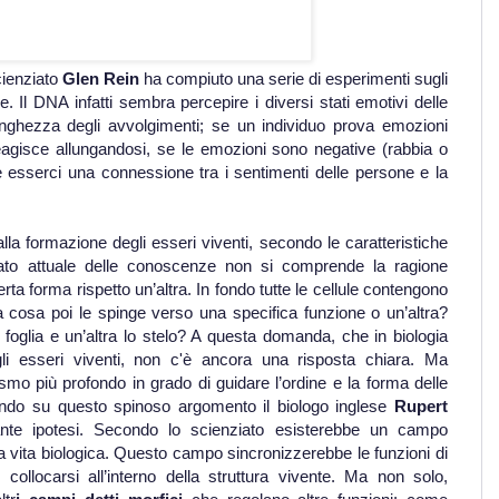
cienziato
Glen Rein
ha compiuto una serie di esperimenti sugli
 Il DNA infatti sembra percepire i diversi stati emotivi delle
nghezza degli avvolgimenti; se un individuo prova emozioni
agisce allungandosi, se le emozioni sono negative (rabbia o
esserci una connessione tra i sentimenti delle persone e la
lla formazione degli esseri viventi, secondo le caratteristiche
ato attuale delle conoscenze non si comprende la ragione
a forma rispetto un’altra. In fondo tutte le cellule contengono
osa poi le spinge verso una specifica funzione o un’altra?
 foglia e un’altra lo stelo? A questa domanda, che in biologia
li esseri viventi, non c'è ancora una risposta chiara. Ma
o più profondo in grado di guidare l’ordine e la forma delle
ttendo su questo spinoso argomento il biologo inglese
Rupert
ante ipotesi. Secondo lo scienziato esisterebbe un campo
a vita biologica. Questo campo sincronizzerebbe le funzioni di
collocarsi all’interno della struttura vivente. Ma non solo,