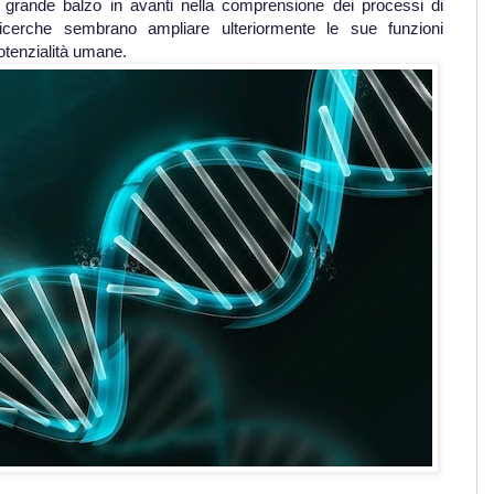
rande balzo in avanti nella comprensione dei processi di
icerche sembrano ampliare ulteriormente le sue funzioni
otenzialità umane.