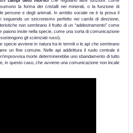
tr
i campi detti morfici
che regolano altre funzioni: come
umono la forma dei cristalli nei minerali, o la funzione di
le persone e degli animali. In ambito sociale ne è la prova il
mi seguendo un sincronismo perfetto nei cambi di direzione,
teristiche non sembrano il frutto di un “addestramento” come
se paiono insite nella specie, come una sorta di comunicazione
ostengono gli scienziati russi).
 specie avviene in natura tra le termiti o le api che sembrano
ere un fine comune. Nelle api addirittura il ruolo centrale è
i un’improvvisa morte determinerebbe uno sbandamento di tutto
re, in questo caso, che avviene una comunicazione non locale