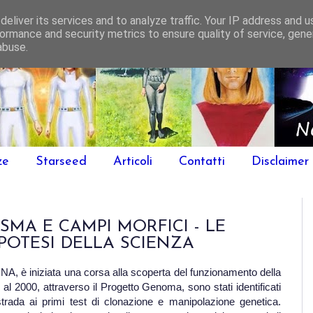
eliver its services and to analyze traffic. Your IP address and 
ormance and security metrics to ensure quality of service, gen
abuse.
ze
Starseed
Articoli
Contatti
Disclaimer
MA E CAMPI MORFICI - LE
IPOTESI DELLA SCIENZA
NA, è iniziata una corsa alla scoperta del funzionamento della
al 2000, attraverso il Progetto Genoma, sono stati identificati
trada ai primi test di clonazione e manipolazione genetica.