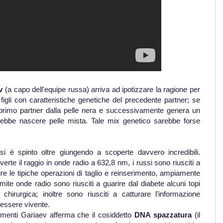
v
(a capo dell'equipe russa) arriva ad ipotizzare la ragione per
gli con caratteristiche genetiche del precedente partner; se
 primo partner dalla pelle nera e successivamente genera un
potrebbe nascere pelle mista. Tale mix genetico sarebbe forse
 è spinto oltre giungendo a scoperte davvero incredibili.
erte il raggio in onde radio a 632,8 nm, i russi sono riusciti a
e le tipiche operazioni di taglio e reinserimento, ampiamente
ite onde radio sono riusciti a guarire dal diabete alcuni topi
irurgica; inoltre sono riusciti a catturare l’informazione
 essere vivente.
imenti Gariaev afferma che il cosiddetto
DNA spazzatura
(il