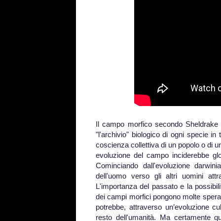
Il campo morfico secondo Sheldrake
"l'archivio" biologico di ogni specie i
coscienza collettiva di un popolo o di
evoluzione del campo inciderebbe glo
Cominciando dall'evoluzione darwinia
dell'uomo verso gli altri uomini attr
L'importanza del passato e la possibili
dei campi morfici pongono molte speranz
potrebbe, attraverso un’evoluzione cu
resto dell'umanità. Ma certamente qu