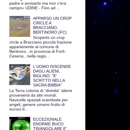
padre e avvisarlo ma non c'era
campo» UDINE - Fino ad ...
APPARSO UN CROP
CIRCLE A
BRACCIANO,
BERTINORO (FC)
Scoperto un crop
circle a Bracciano piccola frazione
appartenente al comune di
Bertinoro , in provincia di Forlì-
Cesena , nella regio...
L'UOMO DISCENDE
DAGLI ALIENI,
BIGLINO: "E'
SCRITTO NELLA
SACRA BIBBIA"
La Terra colonia di “divinità” aliene
provenienti da altri mondi;
Navicelle spaziali scambiate per
angeli, genere umano frutto di
incroci tr...
ECCEZIONALE
ENORME BUCO
TRIANGOLARE E'