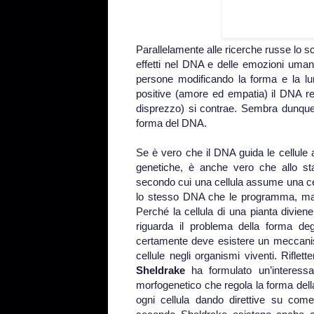
Parallelamente alle ricerche russe lo s
effetti nel DNA e delle emozioni umane.
persone modificando la forma e la lu
positive (amore ed empatia) il DNA re
disprezzo) si contrae. Sembra dunque 
forma del DNA.
Se è vero che il DNA guida le cellule a
genetiche, è anche vero che allo st
secondo cui una cellula assume una cert
lo stesso DNA che le programma, ma c
Perché la cellula di una pianta diviene
riguarda il problema della forma deg
certamente deve esistere un meccanism
cellule negli organismi viventi. Rifle
Sheldrake
ha formulato un’interess
morfogenetico che regola la forma dell
ogni cellula dando direttive su come 