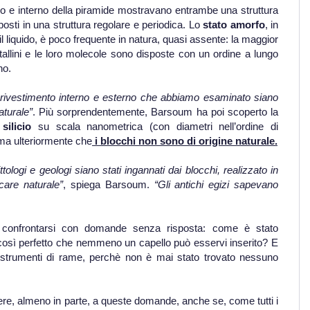
erno e interno della piramide mostravano entrambe una struttura
posti in una struttura regolare e periodica. Lo
stato amorfo
, in
il liquido, è poco frequente in natura, quasi assente: la maggior
tallini e le loro molecole sono disposte con un ordine a lungo
no.
l rivestimento interno e esterno che abbiamo esaminato siano
aturale”
. Più sorprendentemente, Barsoum ha poi scoperto la
silicio
su scala nanometrica (con diametri nell’ordine di
rma ulteriormente che
i blocchi non sono di origine naturale.
tologi e geologi siano stati ingannati dai blocchi, realizzato in
are naturale”
, spiega Barsoum.
“Gli antichi egizi sapevano
e confrontarsi con domande senza risposta: come è stato
 così perfetto che nemmeno un capello può esservi inserito? E
on strumenti di rame, perchè non è mai stato trovato nessuno
re, almeno in parte, a queste domande, anche se, come tutti i