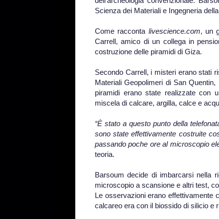
dell’archeologia convenzionale. Barsou
Scienza dei Materiali e Ingegneria della
Come racconta
livescience.com
, un 
Carrell, amico di un collega in pensi
costruzione delle piramidi di Giza.
Secondo Carrell, i misteri erano stati ri
Materiali Geopolimeri di San Quentin, i
piramidi erano state realizzate con
miscela di calcare, argilla, calce e acq
“È stato a questo punto della telefonat
sono state effettivamente costruite cos
passando poche ore al microscopio ele
teoria.
Barsoum decide di imbarcarsi nella r
microscopio a scansione e altri test, c
Le osservazioni erano effettivamente c
calcareo era con il biossido di silicio e 