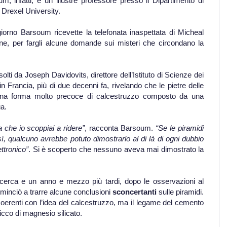
m, infatti, è un illustre professore presso il Dipartimento di
 Drexel University.
giorno Barsoum ricevette la telefonata inaspettata di Micheal
one, per fargli alcune domande sui misteri che circondano la
solti da Joseph Davidovits, direttore dell’Istituto di Scienze dei
n Francia, più di due decenni fa, rivelando che le pietre delle
 una forma molto precoce di calcestruzzo composto da una
ua.
a che io scoppiai a ridere”
, racconta Barsoum.
“Se le piramidi
ì, qualcuno avrebbe potuto dimostrarlo al di là di ogni dubbio
ttronico”
. Si è scoperto che nessuno aveva mai dimostrato la
icerca e un anno e mezzo più tardi, dopo le osservazioni al
ominciò a trarre alcune conclusioni
sconcertanti
sulle piramidi.
oerenti con l’idea del calcestruzzo, ma il legame del cemento
ricco di magnesio silicato.