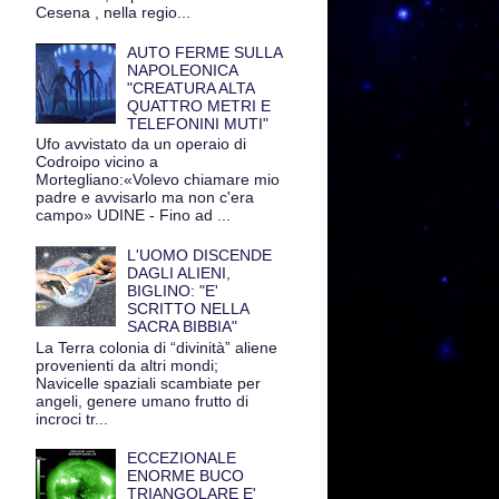
Cesena , nella regio...
AUTO FERME SULLA
NAPOLEONICA
"CREATURA ALTA
QUATTRO METRI E
TELEFONINI MUTI"
Ufo avvistato da un operaio di
Codroipo vicino a
Mortegliano:«Volevo chiamare mio
padre e avvisarlo ma non c'era
campo» UDINE - Fino ad ...
L'UOMO DISCENDE
DAGLI ALIENI,
BIGLINO: "E'
SCRITTO NELLA
SACRA BIBBIA"
La Terra colonia di “divinità” aliene
provenienti da altri mondi;
Navicelle spaziali scambiate per
angeli, genere umano frutto di
incroci tr...
ECCEZIONALE
ENORME BUCO
TRIANGOLARE E'