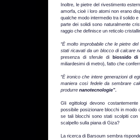
Inoltre, le pietre del rivestimento est
amorfa, cioè i loro atomi non erano dis
qualche modo intermedio tra il solido e 
parte dei solidi sono naturalmente cris
raggio che definisce un reticolo cristalli
“È molto improbabile che le pietre de
stati ricavati da un blocco di calcare n
presenza di sferule di
biossido di 
miliardesimi di metro), fatto che confe
“È ironico che intere generazioni di egit
maniera così fedele da sembrare calc
produrre
nanotecnologie”.
Gli egittologi devono costantement
possibile posizionare blocchi in modo
se tali blocchi sono stati scolpiti c
scalpello sulla piana di Giza?
La ricerca di Barsoum sembra risponde