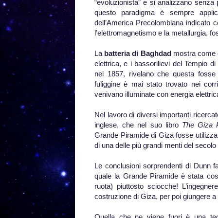
“evoluzionista” e si analizzano senza
questo paradigma è sempre applicab
dell’America Precolombiana indicato com
l’elettromagnetismo e la metallurgia, f
La
batteria di Baghdad
mostra come gl
elettrica, e i bassorilievi del Tempio di
nel 1857, rivelano che questa fosse u
fuliggine è mai stato trovato nei cor
venivano illuminate con energia elettric
Nel lavoro di diversi importanti ricercat
inglese, che nel suo libro
The Giza P
Grande Piramide di Giza fosse utilizzat
di una delle più grandi menti del secol
Le conclusioni sorprendenti di Dunn fan
quale la Grande Piramide è stata cos
ruota) piuttosto sciocche! L’ingegner
costruzione di Giza, per poi giungere a 
Quella che ne viene fuori è una t