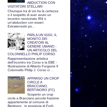
ABDUCTION CON
VISITATORI STELLARI
Chiunque tra di voi ha la certezza
o il sospetto di aver avuto un
incontro ravvicinato IR4 o
un'abduction con esseri
Extraterrestri po...
PARLA UN IGIGI, IL
MONITO DEI
CREATORI AL
GENERE UMANO -
UN ARTICOLO DEL
COLONNELLO PHILIP CORSO
Rappresentazione artistica
dell'incontro tra Corso e la EBE -
Illustrazione di Alberto Forgione Il
Colonnello Philip J. Corso ci ...
APPARSO UN CROP
CIRCLE A
BRACCIANO,
BERTINORO (FC)
Scoperto un crop
circle a Bracciano piccola frazione
appartenente al comune di
Bertinoro , in provincia di Forlì-