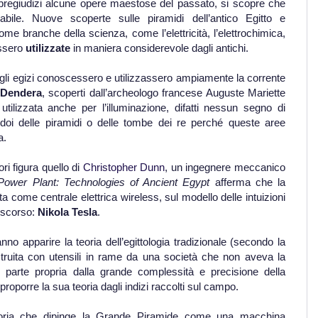
 pregiudizi alcune opere maestose del passato, si scopre che
ile. Nuove scoperte sulle piramidi dell’antico Egitto e
e branche della scienza, come l’elettricità, l’elettrochimica,
ossero
utilizzate
in maniera considerevole dagli antichi.
i egizi conoscessero e utilizzassero ampiamente la corrente
Dendera
, scoperti dall’archeologo francese Auguste Mariette
tilizzata anche per l’illuminazione, difatti nessun segno di
ridoi delle piramidi o delle tombe dei re perché queste aree
a.
ori figura quello di
Christopher Dunn
, un ingegnere meccanico
ower Plant: Technologies of Ancient Egypt
afferma che la
a come centrale elettrica wireless, sul modello delle intuizioni
o scorso:
Nikola Tesla
.
no apparire la teoria dell’egittologia tradizionale (secondo la
truita con utensili in rame da una società che non aveva la
e parte propria dalla grande complessità e precisione della
proporre la sua teoria dagli indizi raccolti sul campo.
eoria che dipinge la Grande Piramide come una macchina