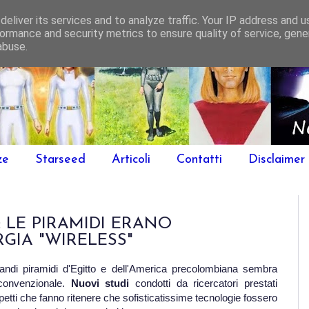
eliver its services and to analyze traffic. Your IP address and 
ormance and security metrics to ensure quality of service, gen
abuse.
ze
Starseed
Articoli
Contatti
Disclaimer
 LE PIRAMIDI ERANO
GIA "WIRELESS"
randi piramidi d'Egitto e dell'America precolombiana sembra
 convenzionale.
Nuovi studi
condotti da ricercatori prestati
petti che fanno ritenere che sofisticatissime tecnologie fossero