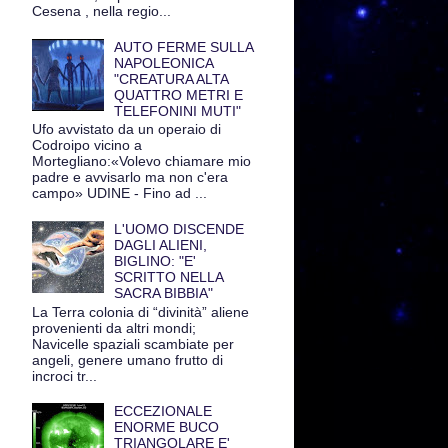
Cesena , nella regio...
AUTO FERME SULLA
NAPOLEONICA
"CREATURA ALTA
QUATTRO METRI E
TELEFONINI MUTI"
Ufo avvistato da un operaio di
Codroipo vicino a
Mortegliano:«Volevo chiamare mio
padre e avvisarlo ma non c'era
campo» UDINE - Fino ad ...
L'UOMO DISCENDE
DAGLI ALIENI,
BIGLINO: "E'
SCRITTO NELLA
SACRA BIBBIA"
La Terra colonia di “divinità” aliene
provenienti da altri mondi;
Navicelle spaziali scambiate per
angeli, genere umano frutto di
incroci tr...
ECCEZIONALE
ENORME BUCO
TRIANGOLARE E'