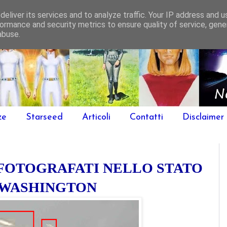
eliver its services and to analyze traffic. Your IP address and 
ormance and security metrics to ensure quality of service, gen
abuse.
ze
Starseed
Articoli
Contatti
Disclaimer
 FOTOGRAFATI NELLO STATO
 WASHINGTON