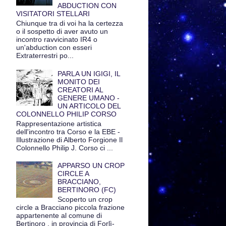
ABDUCTION CON
VISITATORI STELLARI
Chiunque tra di voi ha la certezza
o il sospetto di aver avuto un
incontro ravvicinato IR4 o
un'abduction con esseri
Extraterrestri po...
PARLA UN IGIGI, IL
MONITO DEI
CREATORI AL
GENERE UMANO -
UN ARTICOLO DEL
COLONNELLO PHILIP CORSO
Rappresentazione artistica
dell'incontro tra Corso e la EBE -
Illustrazione di Alberto Forgione Il
Colonnello Philip J. Corso ci ...
APPARSO UN CROP
CIRCLE A
BRACCIANO,
BERTINORO (FC)
Scoperto un crop
circle a Bracciano piccola frazione
appartenente al comune di
Bertinoro , in provincia di Forlì-