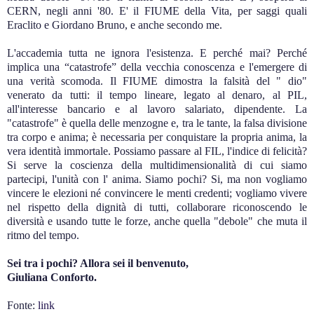
CERN, negli anni '80. E' il FIUME della Vita, per saggi quali
Eraclito e Giordano Bruno, e anche secondo me.
L'accademia tutta ne ignora l'esistenza. E perché mai? Perché
implica una “catastrofe” della vecchia conoscenza e l'emergere di
una verità scomoda. Il FIUME dimostra la falsità del " dio"
venerato da tutti: il tempo lineare, legato al denaro, al PIL,
all'interesse bancario e al lavoro salariato, dipendente. La
"catastrofe" è quella delle menzogne e, tra le tante, la falsa divisione
tra corpo e anima; è necessaria per conquistare la propria anima, la
vera identità immortale. Possiamo passare al FIL, l'indice di felicità?
Si serve la coscienza della multidimensionalità di cui siamo
partecipi, l'unità con l' anima. Siamo pochi? Si, ma non vogliamo
vincere le elezioni né convincere le menti credenti; vogliamo vivere
nel rispetto della dignità di tutti, collaborare riconoscendo le
diversità e usando tutte le forze, anche quella "debole" che muta il
ritmo del tempo.
Sei tra i pochi? Allora sei il benvenuto,
Giuliana Conforto.
Fonte:
link