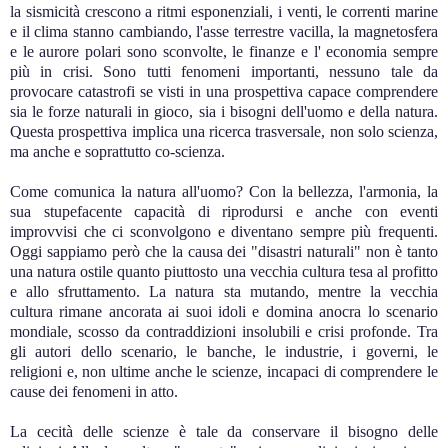
la sismicità crescono a ritmi esponenziali, i venti, le correnti marine
e il clima stanno cambiando, l'asse terrestre vacilla, la magnetosfera
e le aurore polari sono sconvolte, le finanze e l' economia sempre
più in crisi. Sono tutti fenomeni importanti, nessuno tale da
provocare catastrofi se visti in una prospettiva capace comprendere
sia le forze naturali in gioco, sia i bisogni dell'uomo e della natura.
Questa prospettiva implica una ricerca trasversale, non solo scienza,
ma anche e soprattutto co-scienza.
Come comunica la natura all'uomo? Con la bellezza, l'armonia, la
sua stupefacente capacità di riprodursi e anche con eventi
improvvisi che ci sconvolgono e diventano sempre più frequenti.
Oggi sappiamo però che la causa dei "disastri naturali" non è tanto
una natura ostile quanto piuttosto una vecchia cultura tesa al profitto
e allo sfruttamento. La natura sta mutando, mentre la vecchia
cultura rimane ancorata ai suoi idoli e domina anocra lo scenario
mondiale, scosso da contraddizioni insolubili e crisi profonde. Tra
gli autori dello scenario, le banche, le industrie, i governi, le
religioni e, non ultime anche le scienze, incapaci di comprendere le
cause dei fenomeni in atto.
La cecità delle scienze è tale da conservare il bisogno delle