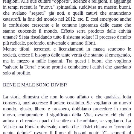
religioni. Alle due culture "opposte", scienze e religioni, si aggiunge
in tempi recenti la "nuova" spiritualità, suddivisa tra maestri buoni,
che svelano "segreti" già noti, e quelli cattivi che annunciano
catastrofi, la fine del mondo nel 2012, etc. E così emergono anche
la confusione crescente e la comune ignoranza delle cause che
stanno cuocendo il mondo. Effetto serra prodotto dalle attività
umane? Si sta riscaldando tutto il sistema solare! Il processo è molto
più radicale, profondo, universale e umano (libri).
Mentre tifoni, terremoti e licenziamenti in massa scuotono le
società, cresce il bisogno delle tante verità che stanno sì emergendo,
ma in mezzo a mille inganni. Tra questi i buoni che vogliono
"salvare la Terra" e sono pronti a combattere i cattivi che guardano
solo al profitto.
BENE E MALE SONO DIVISI?
La storia dimostra che non lo sono affatto e che qualsiasi lotta
conserva, anzi accresce il potere costituito. Se vogliamo un nuovo
mondo, giusto, libero e prospero, dobbiamo procedere in modo
nuovo, comprendere il significato della Vita, ovvero ciò che ci
anima e ci rende capaci di sentire e di cambiare, se vogliamo. La
Vita è una Forza universale, quella che i fisici chiamano "corrente
neutra debole" ovvero il fiume di bosoni neutri Z°, scoperti al