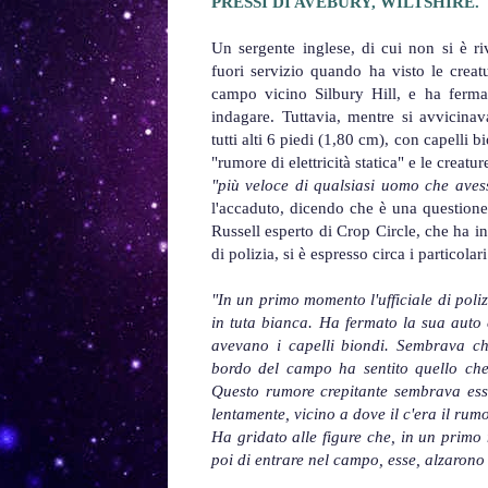
PRESSI DI AVEBURY, WILTSHIRE.
Un sergente inglese, di cui non si è ri
fuori servizio quando ha visto le creatu
campo vicino Silbury Hill, e ha ferma
indagare. Tuttavia, mentre si avvicinav
tutti alti 6 piedi (1,80 cm), con capelli b
"rumore di elettricità statica" e le creat
"più veloce di qualsiasi uomo che avess
l'accaduto, dicendo che è una questione
Russell esperto di Crop Circle, che ha in
di polizia, si è espresso circa i particolar
"In un primo momento l'ufficiale di poliz
in tuta bianca. Ha fermato la sua auto e
avevano i capelli biondi. Sembrava ch
bordo del campo ha sentito quello che 
Questo rumore crepitante sembrava esse
lentamente, vicino a dove il c'era il rumo
Ha gridato alle figure che, in un pri
poi di entrare nel campo, esse, alzarono