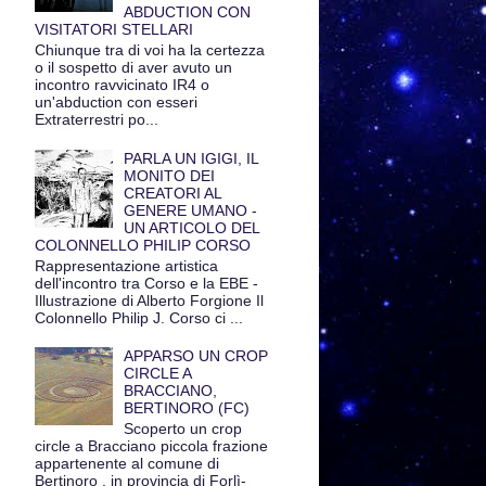
ABDUCTION CON
VISITATORI STELLARI
Chiunque tra di voi ha la certezza
o il sospetto di aver avuto un
incontro ravvicinato IR4 o
un'abduction con esseri
Extraterrestri po...
PARLA UN IGIGI, IL
MONITO DEI
CREATORI AL
GENERE UMANO -
UN ARTICOLO DEL
COLONNELLO PHILIP CORSO
Rappresentazione artistica
dell'incontro tra Corso e la EBE -
Illustrazione di Alberto Forgione Il
Colonnello Philip J. Corso ci ...
APPARSO UN CROP
CIRCLE A
BRACCIANO,
BERTINORO (FC)
Scoperto un crop
circle a Bracciano piccola frazione
appartenente al comune di
Bertinoro , in provincia di Forlì-