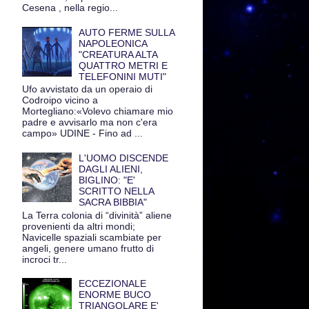
Cesena , nella regio...
AUTO FERME SULLA
NAPOLEONICA
"CREATURA ALTA
QUATTRO METRI E
TELEFONINI MUTI"
Ufo avvistato da un operaio di
Codroipo vicino a
Mortegliano:«Volevo chiamare mio
padre e avvisarlo ma non c'era
campo» UDINE - Fino ad ...
L'UOMO DISCENDE
DAGLI ALIENI,
BIGLINO: "E'
SCRITTO NELLA
SACRA BIBBIA"
La Terra colonia di “divinità” aliene
provenienti da altri mondi;
Navicelle spaziali scambiate per
angeli, genere umano frutto di
incroci tr...
ECCEZIONALE
ENORME BUCO
TRIANGOLARE E'