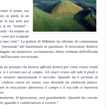
velato il nome, era
re, in piedi, in un
to la sua auto per
a ai tre "uomini" -
iondi - ha sentito un
ure sono poi scappate
i mai visto".
La polizia di Wiltshire ha rifiutato di commentare
 "personale" del funzionario in questione. Il ricercatore Andrew
dagato sul misterioso avvistamento, dietro richiesta dell'ufficiale
i dell'incontro ravvicinato:
ia ha pensato che fossero ufficiali forensi per come erano vestiti
 si è avviato poi al campo. Gli esseri erano alti tutti 6 piedi e
e stessero ispezionando il raccolto. Quando lui è arrivato al
credeva essere un suono, non dissimile da elettricità statica.
re in esecuzione attraverso il campo e il raccolto si muoveva
re.
mo momento, lo ignorarono, non guardandolo. Quando ha cercato
 lo sguardo e cominciarono a correre."