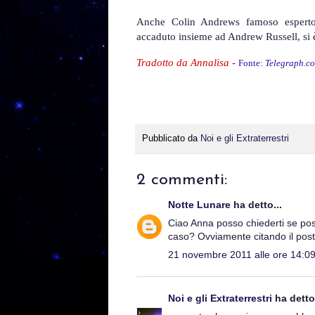
Anche Colin Andrews famoso esperto 
accaduto insieme ad Andrew Russell, si è 
Tradotto da Annalisa
-
Fonte:
Telegraph.co
Pubblicato da
Noi e gli Extraterrestri
2 commenti:
Notte Lunare
ha detto...
Ciao Anna posso chiederti se pos
caso? Ovviamente citando il poste
21 novembre 2011 alle ore 14:0
Noi e gli Extraterrestri
ha detto.