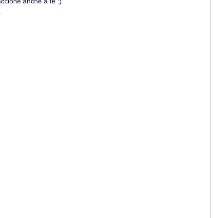
ccione anche a te :)
0