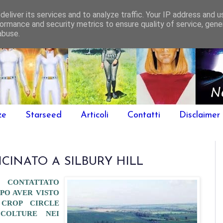
eliver its services and to analyze traffic. Your IP address and 
ormance and security metrics to ensure quality of service, gen
abuse.
ze
Starseed
Articoli
Contatti
Disclaimer
CINATO A SILBURY HILL
 CONTATTATO
OPO AVER VISTO
 CROP CIRCLE
COLTURE NEI