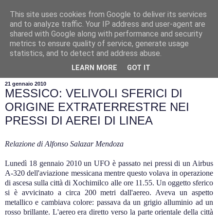
This site uses cookies from Google to deliver its services
and to analyze traffic. Your IP address and user-agent are
shared with Google along with performance and security
metrics to ensure quality of service, generate usage
statistics, and to detect and address abuse.
▼
LEARN MORE
GOT IT
21 gennaio 2010
MESSICO: VELIVOLI SFERICI DI
ORIGINE EXTRATERRESTRE NEI
PRESSI DI AEREI DI LINEA
Relazione di Alfonso Salazar Mendoza
Lunedì 18 gennaio 2010 un UFO è passato nei pressi di un Airbus
A-320 dell'aviazione messicana mentre questo volava in operazione
di ascesa sulla città di Xochimilco alle ore 11.55. Un oggetto sferico
si è avvicinato a circa 200 metri dall'aereo. Aveva un aspetto
metallico e cambiava colore: passava da un grigio alluminio ad un
rosso brillante.
L'aereo era diretto verso la parte orientale della città