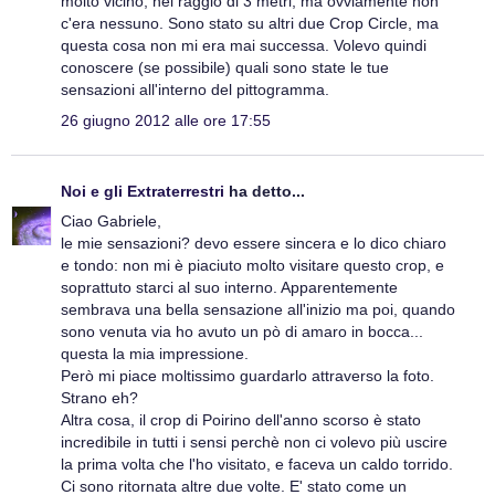
molto vicino, nel raggio di 3 metri, ma ovviamente non
c'era nessuno. Sono stato su altri due Crop Circle, ma
questa cosa non mi era mai successa. Volevo quindi
conoscere (se possibile) quali sono state le tue
sensazioni all'interno del pittogramma.
26 giugno 2012 alle ore 17:55
Noi e gli Extraterrestri
ha detto...
Ciao Gabriele,
le mie sensazioni? devo essere sincera e lo dico chiaro
e tondo: non mi è piaciuto molto visitare questo crop, e
soprattuto starci al suo interno. Apparentemente
sembrava una bella sensazione all'inizio ma poi, quando
sono venuta via ho avuto un pò di amaro in bocca...
questa la mia impressione.
Però mi piace moltissimo guardarlo attraverso la foto.
Strano eh?
Altra cosa, il crop di Poirino dell'anno scorso è stato
incredibile in tutti i sensi perchè non ci volevo più uscire
la prima volta che l'ho visitato, e faceva un caldo torrido.
Ci sono ritornata altre due volte. E' stato come un