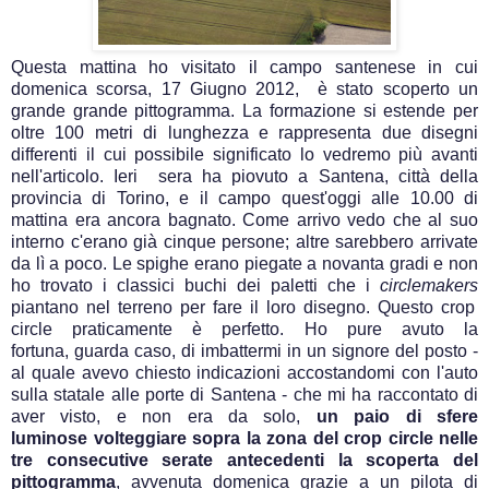
Questa mattina ho visitato il campo santenese in cui
domenica scorsa, 17 Giugno 2012, è stato scoperto un
grande grande pittogramma
. La formazione si estende per
oltre 100 metri di lunghezza e rappresenta due disegni
differenti il cui possibile significato lo vedremo più avanti
nell'articolo. Ieri sera ha piovuto a Santena, città della
provincia di Torino, e il campo quest'oggi alle 10.00 di
mattina era ancora bagnato. Come arrivo vedo che al suo
interno c'erano già cinque persone; altre sarebbero arrivate
da lì a poco. Le spighe erano piegate a novanta gradi e non
ho trovato i classici
buchi dei paletti che i
circlemakers
piantano nel terreno per fare il loro disegno. Questo crop
circle praticamente è perfetto.
Ho pure avuto la
fortuna, guarda caso, di imbattermi in un signore del posto -
al quale avevo chiesto indicazioni accostandomi con l'auto
sulla statale alle porte di Santena - che mi ha raccontato di
aver visto, e non era da solo,
un paio di sfere
luminose volteggiare sopra la zona del crop circle nelle
tre consecutive serate antecedenti la scoperta del
pittogramma
, avvenuta domenica grazie a un pilota di