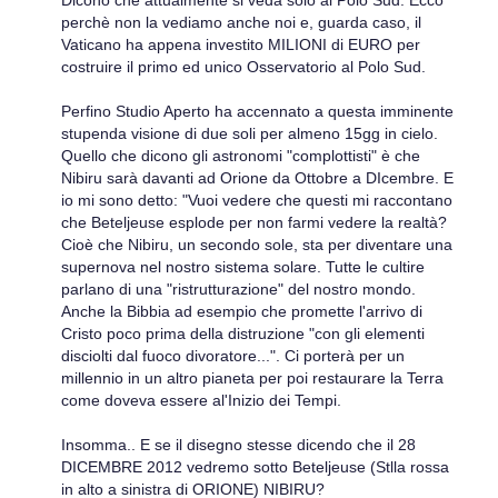
Dicono che attualmente si veda solo al Polo Sud. Ecco
perchè non la vediamo anche noi e, guarda caso, il
Vaticano ha appena investito MILIONI di EURO per
costruire il primo ed unico Osservatorio al Polo Sud.
Perfino Studio Aperto ha accennato a questa imminente
stupenda visione di due soli per almeno 15gg in cielo.
Quello che dicono gli astronomi "complottisti" è che
Nibiru sarà davanti ad Orione da Ottobre a DIcembre. E
io mi sono detto: "Vuoi vedere che questi mi raccontano
che Beteljeuse esplode per non farmi vedere la realtà?
Cioè che Nibiru, un secondo sole, sta per diventare una
supernova nel nostro sistema solare. Tutte le cultire
parlano di una "ristrutturazione" del nostro mondo.
Anche la Bibbia ad esempio che promette l'arrivo di
Cristo poco prima della distruzione "con gli elementi
disciolti dal fuoco divoratore...". Ci porterà per un
millennio in un altro pianeta per poi restaurare la Terra
come doveva essere al'Inizio dei Tempi.
Insomma.. E se il disegno stesse dicendo che il 28
DICEMBRE 2012 vedremo sotto Beteljeuse (Stlla rossa
in alto a sinistra di ORIONE) NIBIRU?