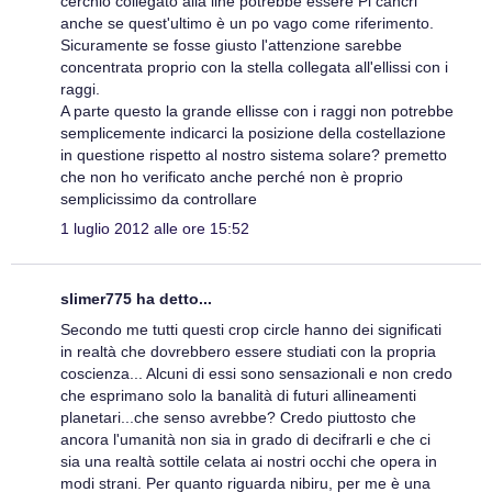
cerchio collegato alla line potrebbe essere Pi cancri
anche se quest'ultimo è un po vago come riferimento.
Sicuramente se fosse giusto l'attenzione sarebbe
concentrata proprio con la stella collegata all'ellissi con i
raggi.
A parte questo la grande ellisse con i raggi non potrebbe
semplicemente indicarci la posizione della costellazione
in questione rispetto al nostro sistema solare? premetto
che non ho verificato anche perché non è proprio
semplicissimo da controllare
1 luglio 2012 alle ore 15:52
slimer775 ha detto...
Secondo me tutti questi crop circle hanno dei significati
in realtà che dovrebbero essere studiati con la propria
coscienza... Alcuni di essi sono sensazionali e non credo
che esprimano solo la banalità di futuri allineamenti
planetari...che senso avrebbe? Credo piuttosto che
ancora l'umanità non sia in grado di decifrarli e che ci
sia una realtà sottile celata ai nostri occhi che opera in
modi strani. Per quanto riguarda nibiru, per me è una