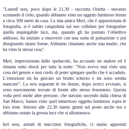
"Lunedì sera, poco dopo le 21,30 - racconta Orietta - stavamo
scrutando il cielo, quando abbiamo visto un oggetto luminoso fermo
a circa 500 metri da casa. La mia amica Meri, che è appassionata di
fotografia, si è subito catapultata sul suo cellulare per fotografare
quella inspiegabile luce, ma, quando gli ha puntato l’obiettivo
addosso, ha iniziato a muoversi con una sorta di pulsazione e poi
disegnando strane forme. Abbiamo chiamato anche mia madre, che
ha visto la stessa cosa".
Meri, impressionata dallo spettacolo, ha accusato un malore ed è
rimasta sotto shock per tutta la notte: "Non avevo mai visto una
cosa del genere e non credo di poter spiegare quello che è accaduto.
L’emozione mi ha giocato un brutto scherzo e mi sono sentita
mancare". La sera seguente le tre donne, dopo averci avvisato, si
sono nuovamente trovate di fronte allo stesso fenomeno. Questa
volta però molte altre persone, che stavano uscendo dalla chiesa di
San Marco, hanno visto quel misterioso oggetto luminoso sopra le
loro teste. Intorno alle 22,30 siamo giunti sul posto anche noi e
abbiamo notato la grossa luce che si allontanava.
Ieri sera, armati di macchine fotografiche, ci siamo appostati