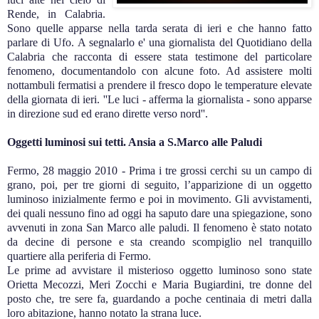
Rende, in Calabria.
Sono quelle apparse nella tarda serata di ieri e che hanno fatto
parlare di Ufo. A segnalarlo e' una giornalista del Quotidiano della
Calabria che racconta di essere stata testimone del particolare
fenomeno, documentandolo con alcune foto. Ad assistere molti
nottambuli fermatisi a prendere il fresco dopo le temperature elevate
della giornata di ieri. ''Le luci - afferma la giornalista - sono apparse
in direzione sud ed erano dirette verso nord''.
Oggetti luminosi sui tetti. Ansia a S.Marco alle Paludi
Fermo, 28 maggio 2010 - Prima i tre grossi cerchi su un campo di
grano, poi, per tre giorni di seguito, l’apparizione di un oggetto
luminoso inizialmente fermo e poi in movimento. Gli avvistamenti,
dei quali nessuno fino ad oggi ha saputo dare una spiegazione, sono
avvenuti in zona San Marco alle paludi. Il fenomeno è stato notato
da decine di persone e sta creando scompiglio nel tranquillo
quartiere alla periferia di Fermo.
Le prime ad avvistare il misterioso oggetto luminoso sono state
Orietta Mecozzi, Meri Zocchi e Maria Bugiardini, tre donne del
posto che, tre sere fa, guardando a poche centinaia di metri dalla
loro abitazione, hanno notato la strana luce.