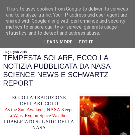
This site uses cookies from Google to deliver its services
and to analyze traffic. Your IP address and user-agent are
shared with Google along with performance and security
metrics to ensure quality of service, generate usage
statistics, and to detect and address abuse.
▼
LEARN MORE
GOT IT
13 giugno 2010
TEMPESTA SOLARE, ECCO LA
NOTIZIA PUBBLICATA DA NASA
SCIENCE NEWS E SCHWARTZ
REPORT
ECCO LA TRADUZIONE
DELL'ARTICOLO
As the Sun Awakens, NASA Keeps
a Wary Eye on Space Weather
PUBBLICATO SUL SITO DELLA
NASA