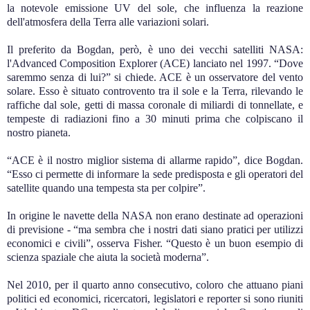
la notevole emissione UV del sole, che influenza la reazione
dell'atmosfera della Terra alle variazioni solari.
Il preferito da Bogdan, però, è uno dei vecchi satelliti NASA:
l'Advanced Composition Explorer (ACE) lanciato nel 1997. “Dove
saremmo senza di lui?” si chiede. ACE è un osservatore del vento
solare. Esso è situato controvento tra il sole e la Terra, rilevando le
raffiche dal sole, getti di massa coronale di miliardi di tonnellate, e
tempeste di radiazioni fino a 30 minuti prima che colpiscano il
nostro pianeta.
“ACE è il nostro miglior sistema di allarme rapido”, dice Bogdan.
“Esso ci permette di informare la sede predisposta e gli operatori del
satellite quando una tempesta sta per colpire”.
In origine le navette della NASA non erano destinate ad operazioni
di previsione - “ma sembra che i nostri dati siano pratici per utilizzi
economici e civili”, osserva Fisher. “Questo è un buon esempio di
scienza spaziale che aiuta la società moderna”.
Nel 2010, per il quarto anno consecutivo, coloro che attuano piani
politici ed economici, ricercatori, legislatori e reporter si sono riuniti