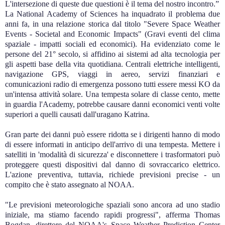
L'intersezione di queste due questioni è il tema del nostro incontro.”
La National Academy of Sciences ha inquadrato il problema due
anni fa, in una relazione storica dal titolo "Severe Space Weather
Events - Societal and Economic Impacts" (Gravi eventi del clima
spaziale - impatti sociali ed economici). Ha evidenziato come le
persone del 21° secolo, si affidino ai sistemi ad alta tecnologia per
gli aspetti base della vita quotidiana. Centrali elettriche intelligenti,
navigazione GPS, viaggi in aereo, servizi finanziari e
comunicazioni radio di emergenza possono tutti essere messi KO da
un'intensa attività solare. Una tempesta solare di classe cento, mette
in guardia l'Academy, potrebbe causare danni economici venti volte
superiori a quelli causati dall'uragano Katrina.
Gran parte dei danni può essere ridotta se i dirigenti hanno di modo
di essere informati in anticipo dell'arrivo di una tempesta. Mettere i
satelliti in 'modalità di sicurezza' e disconnettere i trasformatori può
proteggere questi dispositivi dal danno di sovraccarico elettrico.
L'azione preventiva, tuttavia, richiede previsioni precise - un
compito che è stato assegnato al NOAA.
"Le previsioni meteorologiche spaziali sono ancora ad uno stadio
iniziale, ma stiamo facendo rapidi progressi", afferma Thomas
Bogdan, direttore del NOAA's Space Weather Prediction Center