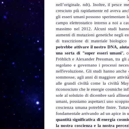
nell’originale. ndt). Inoltre, il pesce 
cresciuto più rapidamente ed aveva anch
gli esseri umani possono sperimentare 
campo elettrostatico intorno a noi a ca
massimo nel 2012. Alcuni studi hanno 
aumenti di mutazioni genetiche negli es
di trascrizione di materiale biologi
potrebbe attivare il nostro DNA, aiut
una sorta di "super esseri umani
", 
Fröhlich e Alexander Pressman, tra gli 
regolano e governano i processi necess
nell'evoluzione. Gli studi hanno anche 
sommosse, agli anni di maggiore attività s
alle grandi civiltà come la civiltà Ma
riconosciuto che le energie cosmiche in
sole al solstizio di dicembre sarà alline
umani, possiamo aspettarci uno scoppio
coscienza umana potrebbe finire. Tutta
fondamentale arrivando ad un apice in u
quantità significativa di energia cosm
la nostra coscienza e la nostra perce