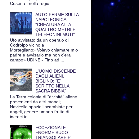
Cesena , nella regio...
AUTO FERME SULLA
NAPOLEONICA
"CREATURA ALTA
QUATTRO METRI E
TELEFONINI MUTI"
Ufo avvistato da un operaio di
Codroipo vicino a
Mortegliano:«Volevo chiamare mio
padre e avvisarlo ma non c'era
campo» UDINE - Fino ad ...
L'UOMO DISCENDE
DAGLI ALIENI,
BIGLINO: "E'
SCRITTO NELLA
SACRA BIBBIA"
La Terra colonia di “divinità” aliene
provenienti da altri mondi;
Navicelle spaziali scambiate per
angeli, genere umano frutto di
incroci tr...
ECCEZIONALE
ENORME BUCO
TRIANGOLARE E'