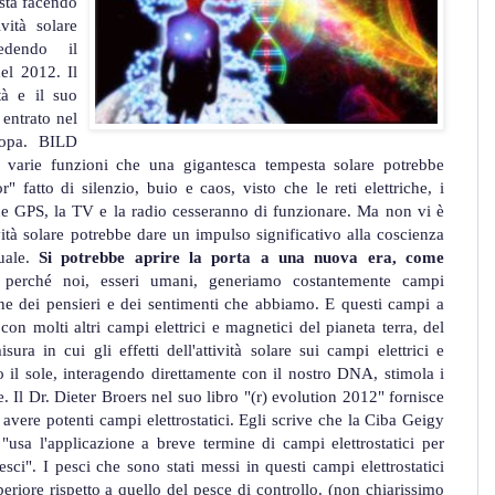
sta facendo
ività solare
edendo il
el 2012. Il
tà e il suo
 entrato nel
ropa. BILD
di varie funzioni che una gigantesca tempesta solare potrebbe
 fatto di silenzio, buio e caos, visto che le reti elettriche, i
ione GPS, la TV e la radio cesseranno di funzionare. Ma non vi è
vità solare potrebbe dare un impulso significativo alla coscienza
tuale.
Si potrebbe aprire la porta a una nuova era, come
 perché noi, esseri umani, generiamo costantemente campi
one dei pensieri e dei sentimenti che abbiamo. E questi campi a
con molti altri campi elettrici e magnetici del pianeta terra, del
ura in cui gli effetti dell'attività solare sui campi elettrici e
 il sole, interagendo direttamente con il nostro DNA, stimola i
e. Il Dr. Dieter Broers nel suo libro "(r) evolution 2012" fornisce
vere potenti campi elettrostatici. Egli scrive che la Ciba Geigy
usa l'applicazione a breve termine di campi elettrostatici per
pesci". I pesci che sono stati messi in questi campi elettrostatici
iore rispetto a quello del pesce di controllo. (non chiarissimo