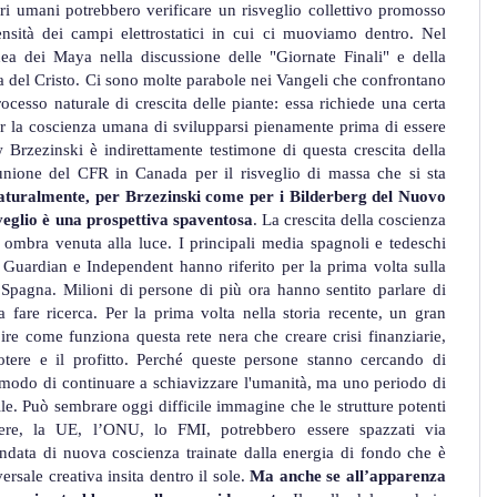
eri umani potrebbero verificare un risveglio collettivo promosso
ntensità dei campi elettrostatici in cui ci muoviamo dentro. Nel
idea dei Maya nella discussione delle "Giornate Finali" e della
ia del Cristo. Ci sono molte parabole nei Vangeli che confrontano
cesso naturale di crescita delle piante: essa richiede una certa
r la coscienza umana di svilupparsi pienamente prima di essere
w Brzezinski è indirettamente testimone di questa crescita della
unione del CFR in Canada per il risveglio di massa che si sta
aturalmente, per Brzezinski come per i Bilderberg del Nuovo
veglio è una prospettiva spaventosa
. La crescita della coscienza
o ombra venuta alla luce. I principali media spagnoli e tedeschi
 Guardian e Independent hanno riferito per la prima volta sulla
Spagna. Milioni di persone di più ora hanno sentito parlare di
 fare ricerca. Per la prima volta nella storia recente, un gran
re come funziona questa rete nera che creare crisi finanziarie,
otere e il profitto. Perché queste persone stanno cercando di
l modo di continuare a schiavizzare l'umanità, ma uno periodo di
le. Può sembrare oggi difficile immagine che le strutture potenti
ifere, la UE, l’ONU, lo FMI, potrebbero essere spazzati via
ndata di nuova coscienza trainate dalla energia di fondo che è
versale creativa insita dentro il sole.
Ma anche se all’apparenza