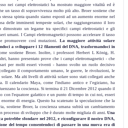
messo nei campi elettrostatici ha mostrato maggiore vitalità ed è
e un tasso di sopravvivenza molto più alto. Broer sostiene che
la stessa spinta quando siamo esposti ad un aumento enorme nel
usa delle imminenti tempeste solari, che raggiungeranno il loro
dimostrato un legame tra specifici campi elettrostatici e gli
seri umani. I Campi elettromagnetici possono accelerare il tasso
co e promuovere così mutazioni.
La maggiore attività solare
andoci a sviluppare i 12 filamenti del DNA, trasformandoci in
come sostiene Broer. Inoltre, i professori Herbert L König, H.
altri, hanno presentato prove che i campi elettromagnetici - che
ari per molti esseri viventi - hanno svolto un ruolo decisivo
collegato il comportamento umano, le guerre, le rivoluzioni, le
olare. Ma alti livelli di attività solare sono stati collegati anche
ya. Il calendario Maya, come l'indiano antico e l’egiziano, ha
fluenzano la coscienza. Si termina il 21 Dicembre 2012 quando il
ato con l'equatore galattico e un punto di tempo in cui noi, esseri
 enorme di energia. Questo ha scatenato la speculazione che la
via, sostiene Broer, la coscienza umana subirà un cambiamento
n processo di sviluppo che è durato molte migliaia di anni.
Una
ica potrebbe sfondare nel 2012, e riconfigurare il nostro DNA,
zione del tempo consentendoci di passare in una nuova era di