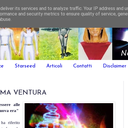
eliver its services and to analyze traffic. Your IP address and 
ormance and security metrics to ensure quality of service, gen
abuse.
ze
Starseed
Articoli
Contatti
Disclaimer
IMA VENTURA
ssere alle
 nuova era"
ha riferito