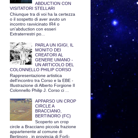
ABDUCTION CON
VISITATORI STELLARI
Chiunque tra di voi ha la certezza
o il sospetto di aver avuto un
incontro ravvicinato IR4 o
un'abduction con esseri
Extraterrestri po...
PARLA UN IGIGI, IL
MONITO DEI
CREATORI AL
GENERE UMANO -
UN ARTICOLO DEL
COLONNELLO PHILIP CORSO
Rappresentazione artistica
dell'incontro tra Corso e la EBE -
Illustrazione di Alberto Forgione Il
Colonnello Philip J. Corso ci ...
APPARSO UN CROP
CIRCLE A
BRACCIANO,
BERTINORO (FC)
Scoperto un crop
circle a Bracciano piccola frazione
appartenente al comune di
Bertinoro , in provincia di Forlì-