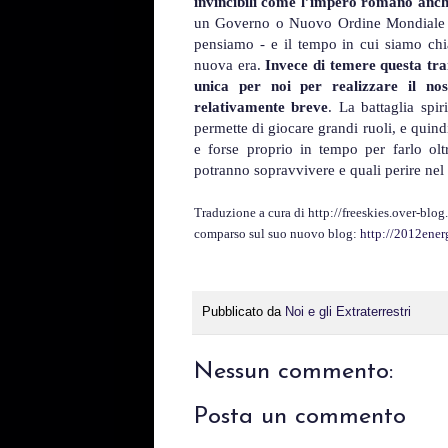
invincibili come l’impero romano anch
un Governo o Nuovo Ordine Mondial
pensiamo - e il tempo in cui siamo chia
nuova era.
Invece di temere questa tr
unica per noi per realizzare il no
relativamente breve
. La battaglia spi
permette di giocare grandi ruoli, e quin
e forse proprio in tempo per farlo olt
potranno sopravvivere e quali perire nel 
Traduzione a cura di http://freeskies.over-blog
comparso sul suo nuovo blog:
http://2012ener
Pubblicato da
Noi e gli Extraterrestri
Nessun commento:
Posta un commento