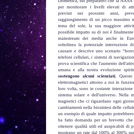
Domenica, sui preparativi che la NASA 
per monitorare i livelli elevati di att
previsti nei prossimi anni, prev
raggiungimento di un picco massimo n
tema del sole, la sua maggiore attivi
possibile impatto su di noi è finalmente
mainstream dei media anche in Eu
sottolinea la potenziale interruzione 
causare e descrive uno scenario “horror"
telefoni cellulari, i sistemi di navigaz
prova scientifica che l'aumento dell'atti
umana e alla nostra evoluzione spiri
sostengono alcuni scienziati.
Questo
elettromagnetici attorno a noi in funzi
loro volta, sono in costante interazione 
sistema solare e dell'universo. Nella mis
magnetici che ci riguardano ogni giorno
cambiamenti nella biosintesi delle cellul
un esempio di quale impatto potrebbero a
ha fatto domanda per un brevetto che "
ottenere qualità utili ed auspicabili di 
mostrano un rate dal 100% al 300% super