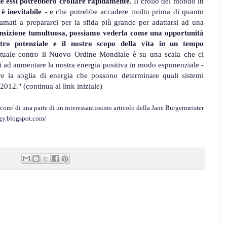
e essi potrebbero crollare rapidamente.
Il crollo del mondo in
e
è inevitabile
- e che potrebbe accadere molto prima di quanto
mati a prepararci per la sfida più grande per adattarsi ad una
ansizione tumultuosa, possiamo vederla come una opportunità
stro potenziale e il nostro scopo della vita in un tempo
rituale contro il Nuovo Ordine Mondiale è su una scala che ci
di ad aumentare la nostra energia positiva in modo esponenziale -
re la soglia di energia che possono determinare quali sistemi
2012." (continua al link iniziale)
.com/ di una parte di un interessantissimo articolo della Jane Burgermeister
gy.blogspot.com/