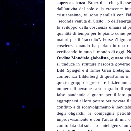
supercoscienza
. Broer dice che gli ess
dall’attività del sole e la crescente i
cristianesimo, vi sono paralleli con l'
"seconda venuta di Cristo", o dell'energ
lo sviluppo della coscienza umana al pro
quantità di tempo per le piante come pe
maturi per il "raccolto". Forse Zbignie
coscienza quando ha parlato in una ri
verificando in tutto il mondo di oggi.
N
Ordine Mondiale globalista, questo ris
si traduce in strutture nascoste govern
Bild, Spiegel e il Times Gran Bretagna,
conferenza Bilderberg di quest'anno in 
questo gruppo segreto - e inizieranno a
numero di persone sarà in grado di capi
false pandemie e guerre per il loro p
aggrapparsi al loro potere per trovare i
conflitto e di sconvolgimento è inevitabi
degli oligarchi, le compagnie petrol
improvvisamente e con l'aiuto di una o
controllata dal sole - o l'intelligenza uni