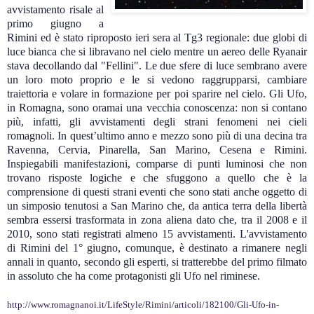
avvistamento risale al
primo giugno a
Rimini ed è stato riproposto ieri sera al Tg3 regionale: due globi di
luce bianca che si libravano nel cielo mentre un aereo delle Ryanair
stava decollando dal "Fellini". Le due sfere di luce sembrano avere
un loro moto proprio e le si vedono raggrupparsi, cambiare
traiettoria e volare in formazione per poi sparire nel cielo. Gli Ufo,
in Romagna, sono oramai una vecchia conoscenza: non si contano
più, infatti, gli avvistamenti degli strani fenomeni nei cieli
romagnoli. In quest’ultimo anno e mezzo sono più di una decina tra
Ravenna, Cervia, Pinarella, San Marino, Cesena e Rimini.
Inspiegabili manifestazioni, comparse di punti luminosi che non
trovano risposte logiche e che sfuggono a quello che è la
comprensione di questi strani eventi che sono stati anche oggetto di
un simposio tenutosi a San Marino che, da antica terra della libertà
sembra essersi trasformata in zona aliena dato che, tra il 2008 e il
2010, sono stati registrati almeno 15 avvistamenti. L'avvistamento
di Rimini del 1° giugno, comunque, è destinato a rimanere negli
annali in quanto, secondo gli esperti, si tratterebbe del primo filmato
in assoluto che ha come protagonisti gli Ufo nel riminese.
.
http://www.romagnanoi.it/LifeStyle/Rimini/articoli/182100/Gli-Ufo-in-