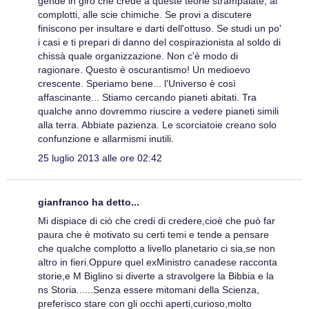
gende in giro che crede a queste teorie strampalate, ai
complotti, alle scie chimiche. Se provi a discutere
finiscono per insultare e darti dell'ottuso. Se studi un po'
i casi e ti prepari di danno del cospirazionista al soldo di
chissà quale organizzazione. Non c'è modo di
ragionare. Questo è oscurantismo! Un medioevo
crescente. Speriamo bene... l'Universo è così
affascinante... Stiamo cercando pianeti abitati. Tra
qualche anno dovremmo riuscire a vedere pianeti simili
alla terra. Abbiate pazienza. Le scorciatoie creano solo
confunzione e allarmismi inutili.
25 luglio 2013 alle ore 02:42
gianfranco ha detto...
Mi dispiace di ciò che credi di credere,cioè che può far
paura che è motivato su certi temi e tende a pensare
che qualche complotto a livello planetario ci sia,se non
altro in fieri.Oppure quel exMinistro canadese racconta
storie,e M Biglino si diverte a stravolgere la Bibbia e la
ns Storia......Senza essere mitomani della Scienza,
preferisco stare con gli occhi aperti,curioso,molto