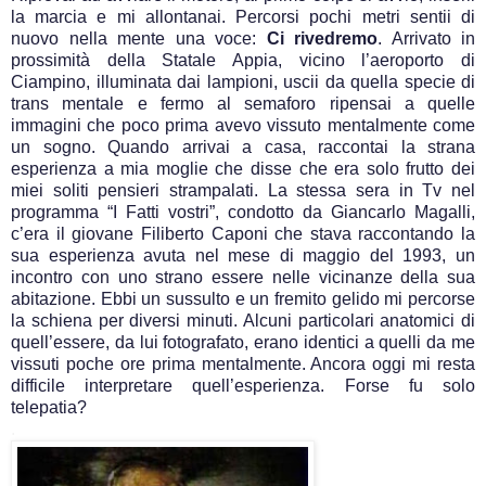
la marcia e mi allontanai. Percorsi pochi metri sentii di
nuovo nella mente una voce:
Ci rivedremo
. Arrivato in
prossimità della Statale Appia, vicino l’aeroporto di
Ciampino, illuminata dai lampioni, uscii da quella specie di
trans mentale e fermo al semaforo ripensai a quelle
immagini che poco prima avevo vissuto mentalmente come
un sogno. Quando arrivai a casa, raccontai la strana
esperienza a mia moglie che disse che era solo frutto dei
miei soliti pensieri strampalati. La stessa sera in Tv nel
programma “I Fatti vostri”, condotto da Giancarlo Magalli,
c’era il giovane Filiberto Caponi che stava raccontando la
sua esperienza avuta nel mese di maggio del 1993, un
incontro con uno strano essere nelle vicinanze della sua
abitazione. Ebbi un sussulto e un fremito gelido mi percorse
la schiena per diversi minuti. Alcuni particolari anatomici di
quell’essere, da lui fotografato, erano identici a quelli da me
vissuti poche ore prima mentalmente. Ancora oggi mi resta
difficile interpretare quell’esperienza. Forse fu solo
telepatia?
.