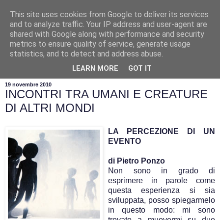
This site uses cookies from Google to deliver its services
and to analyze traffic. Your IP address and user-agent are
shared with Google along with performance and security
metrics to ensure quality of service, generate usage
statistics, and to detect and address abuse.
▼
LEARN MORE
GOT IT
19 novembre 2010
INCONTRI TRA UMANI E CREATURE
DI ALTRI MONDI
LA PERCEZIONE DI UN
EVENTO
di Pietro Ponzo
Non sono in grado di
esprimere in parole come
questa esperienza si sia
sviluppata, posso spiegarmelo
in questo modo: mi sono
trovato a muovermi su due