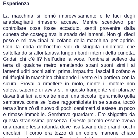
Esperienza
La macchina si fermò improvvisamente e le luci degli
anabbaglianti rimasero accese. Mentre scendevo per
controllare cosa fosse accaduto, sentii provenire dalla
cunetta che costeggiava la strada dei lamenti. Non gli diedi
peso e mi avvicinai al cofano della macchina per aprirlo.
Con la coda dell’occhio vidi di sfuggita un’ombra che
saltellando si allontanava lungo i bordi interni della cunetta.
Gridai: chi c’è lì? Nell’udire la voce, l’ombra si sollevò da
terra di qualche metro emettendo strani suoni simili ai
lamenti uditi pochi attimi prima. Impaurito, lasciai il cofano e
mi rifugiai in macchina chiudendo il vetro e la portiera con la
sicura. Provai a rimettere in moto, niente il motore non
voleva saperne di avviarsi. In questo frangente vidi planare
davanti ai fari, a circa tre metri, una piccola figura molto goffa
sembrava come se fosse raggomitolata in se stessa, toccò
terra s’innalzò di nuovo di pochi centimetri si estese un poco
e rimase immobile. Sembrava guardarmi. Ero sbigottito da
questa stranissima presenza. Questo piccolo essere aveva
una grande testa rotonda dove risaltavano due grandi occhi
circolari. Il corpo era tozzo di un colore marrone chiaro