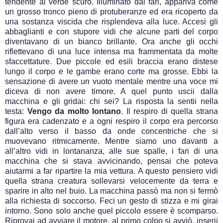
tendente al verde scuro. Illuminato dai fari, appariva come
un grosso tronco pieno di protuberanze ed era ricoperto da
una sostanza viscida che risplendeva alla luce. Accesi gli
abbaglianti e con stupore vidi che alcune parti del corpo
diventavano di un bianco brillante. Ora anche gli occhi
riflettevano di una luce intensa ma frammentata da molte
sfaccettature. Due piccole ed esili braccia erano distese
lungo il corpo e le gambe erano corte ma grosse. Ebbi la
sensazione di avere un vuoto mentale mentre una voce mi
diceva di non avere timore. A quel punto uscii dalla
macchina e gli gridai: chi sei? La risposta la sentii nella
testa:
Vengo da molto lontano
. Il respiro di quella strana
figura era cadenzato e a ogni respiro il corpo era percorso
dall’alto verso il basso da onde concentriche che si
muovevano ritmicamente. Mentre siamo uno davanti a
all’altro vidi in lontananza, alle sue spalle, i fari di una
macchina che si stava avvicinando, pensai che poteva
aiutarmi a far ripartire la mia vettura. A questo pensiero vidi
quella strana creatura sollevarsi velocemente da terra e
sparire in alto nel buio. La macchina passò ma non si fermò
alla richiesta di soccorso. Feci un gesto di stizza e mi girai
intorno. Sono solo anche quel piccolo essere è scomparso.
Riprovai ad avviare il motore, al primo colpo si avviò, inserii