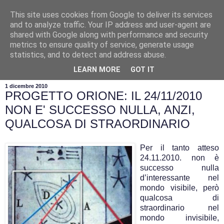
This site uses cookies from Google to deliver its services
and to analyze traffic. Your IP address and user-agent are
shared with Google along with performance and security
metrics to ensure quality of service, generate usage
statistics, and to detect and address abuse.
▼
LEARN MORE
GOT IT
1 dicembre 2010
PROGETTO ORIONE: IL 24/11/2010
NON E' SUCCESSO NULLA, ANZI,
QUALCOSA DI STRAORDINARIO
Per il tanto atteso
24.11.2010. non è
successo nulla
d’interessante nel
mondo visibile, però
qualcosa di
straordinario nel
mondo invisibile,