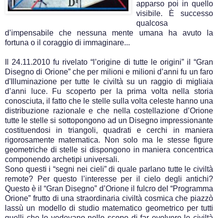
apparso poi in quello
visibile. È successo
qualcosa
d’impensabile che nessuna mente umana ha avuto la
fortuna o il coraggio di immaginare...
Il 24.11.2010 fu rivelato “l’origine di tutte le origini” il “Gran
Disegno di Orione” che per milioni e milioni d’anni fu un faro
d'Illuminazione per tutte le civiltà su un raggio di migliaia
d’anni luce. Fu scoperto per la prima volta nella storia
conosciuta, il fatto che le stelle sulla volta celeste hanno una
distribuzione razionale e che nella costellazione d’Orione
tutte le stelle si sottopongono ad un Disegno impressionante
costituendosi in triangoli, quadrati e cerchi in maniera
rigorosamente matematica. Non solo ma le stesse figure
geometriche di stelle si dispongono in maniera concentrica
componendo archetipi universali.
Sono questi i “segni nei cieli” di quale parlano tutte le civiltà
remote? Per questo l’interesse per il cielo degli antichi?
Questo è il “Gran Disegno” d’Orione il fulcro del “Programma
Orione” frutto di una straordinaria civiltà cosmica che piazzò
lassù un modello di studio matematico geometrico per tutti
quelli che lo vedevano nello scopo di far evolvere le civiltà