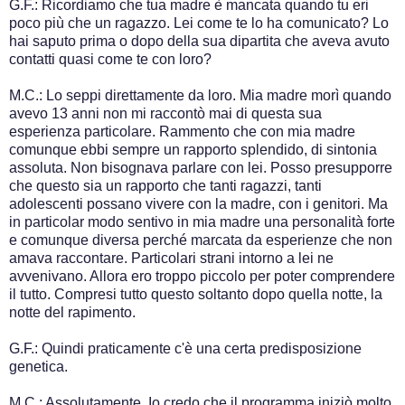
G.F.: Ricordiamo che tua madre è mancata quando tu eri
poco più che un ragazzo. Lei come te lo ha comunicato? Lo
hai saputo prima o dopo della sua dipartita che aveva avuto
contatti quasi come te con loro?
M.C.: Lo seppi direttamente da loro. Mia madre morì quando
avevo 13 anni non mi raccontò mai di questa sua
esperienza particolare. Rammento che con mia madre
comunque ebbi sempre un rapporto splendido, di sintonia
assoluta. Non bisognava parlare con lei. Posso presupporre
che questo sia un rapporto che tanti ragazzi, tanti
adolescenti possano vivere con la madre, con i genitori. Ma
in particolar modo sentivo in mia madre una personalità forte
e comunque diversa perché marcata da esperienze che non
amava raccontare. Particolari strani intorno a lei ne
avvenivano. Allora ero troppo piccolo per poter comprendere
il tutto. Compresi tutto questo soltanto dopo quella notte, la
notte del rapimento.
G.F.: Quindi praticamente c'è una certa predisposizione
genetica.
M.C.: Assolutamente. Io credo che il programma iniziò molto