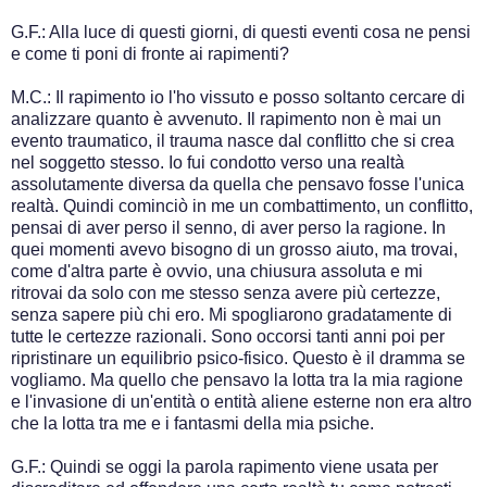
G.F.: Alla luce di questi giorni, di questi eventi cosa ne pensi
e come ti poni di fronte ai rapimenti?
M.C.: Il rapimento io l'ho vissuto e posso soltanto cercare di
analizzare quanto è avvenuto. Il rapimento non è mai un
evento traumatico, il trauma nasce dal conflitto che si crea
nel soggetto stesso. Io fui condotto verso una realtà
assolutamente diversa da quella che pensavo fosse l'unica
realtà. Quindi cominciò in me un combattimento, un conflitto,
pensai di aver perso il senno, di aver perso la ragione. In
quei momenti avevo bisogno di un grosso aiuto, ma trovai,
come d'altra parte è ovvio, una chiusura assoluta e mi
ritrovai da solo con me stesso senza avere più certezze,
senza sapere più chi ero. Mi spogliarono gradatamente di
tutte le certezze razionali. Sono occorsi tanti anni poi per
ripristinare un equilibrio psico-fisico. Questo è il dramma se
vogliamo. Ma quello che pensavo la lotta tra la mia ragione
e l'invasione di un'entità o entità aliene esterne non era altro
che la lotta tra me e i fantasmi della mia psiche.
G.F.: Quindi se oggi la parola rapimento viene usata per