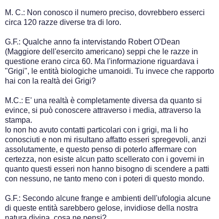
M. C.: Non conosco il numero preciso, dovrebbero esserci
circa 120 razze diverse tra di loro.
G.F.: Qualche anno fa intervistando Robert O'Dean
(Maggiore dell'esercito americano) seppi che le razze in
questione erano circa 60. Ma l'informazione riguardava i
"Grigi", le entità biologiche umanoidi. Tu invece che rapporto
hai con la realtà dei Grigi?
M.C.: E' una realtà è completamente diversa da quanto si
evince, si può conoscere attraverso i media, attraverso la
stampa.
Io non ho avuto contatti particolari con i grigi, ma li ho
conosciuti e non mi risultano affatto esseri spregevoli, anzi
assolutamente, e questo penso di poterlo affermare con
certezza, non esiste alcun patto scellerato con i governi in
quanto questi esseri non hanno bisogno di scendere a patti
con nessuno, ne tanto meno con i poteri di questo mondo.
G.F.: Secondo alcune frange e ambienti dell'ufologia alcune
di queste entità sarebbero gelose, invidiose della nostra
natura divina, cosa ne pensi?