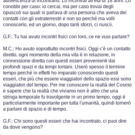
adolescenza di incontrarlo. Lo incontrai all'età di 18 anni. Lo
conobbi per caso: io cercai, ma per caso trovai degli
opuscoli sui quali si parlava di una persona che aveva dei
contatti con gli extraterrestri e non so perché ma volli
conoscerlo, ed un giorno, dopo tanti sforzi, ci riuscii.
G.F.: Tu hai avuto incontri fisici con loro, ce ne vuoi parlare?
M.C.: Ho avuto soprattutto incontri fisici. Oggi c'è un contatto
diretto, ogni momento della mia vita è in relazione, in
connessione diretta con questi esseri provenienti dai
profondi spazi e da tempi lontani. Userò spesso il termine
tempo perché in effetti ho imparato conoscendo questi
esseri, che più che essere viaggiatori dello spazio essi sono
viaggiatori del tempo. Per me conoscere la realtà del Cosmo
e sapere che la realtà che viviamo non è altro che una
stringa temporale fu travolgente in un primo tempo, oggi è
particolarmente importante per tutta l'umanità, quindi tornerò
a parlare di spazio e di tempo.
G.F.: Chi sono questi esseri che hai incontrato, ci puoi dire
da dove vengono?