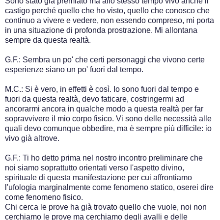
Sono stato già premiato ma allo stesso tempo vivo anche il
castigo perché quello che ho visto, quello che conosco che
continuo a vivere e vedere, non essendo compreso, mi porta
in una situazione di profonda prostrazione. Mi allontana
sempre da questa realtà.
G.F.: Sembra un po' che certi personaggi che vivono certe
esperienze siano un po' fuori dal tempo.
M.C.: Si è vero, in effetti è così. Io sono fuori dal tempo e
fuori da questa realtà, devo faticare, costringermi ad
ancorarmi ancora in qualche modo a questa realtà per far
sopravvivere il mio corpo fisico. Vi sono delle necessità alle
quali devo comunque obbedire, ma è sempre più difficile: io
vivo già altrove.
G.F.: Ti ho detto prima nel nostro incontro preliminare che
noi siamo soprattutto orientati verso l'aspetto divino,
spirituale di questa manifestazione per cui affrontiamo
l'ufologia marginalmente come fenomeno statico, oserei dire
come fenomeno fisico.
Chi cerca le prove ha già trovato quello che vuole, noi non
cerchiamo le prove ma cerchiamo degli avalli e delle