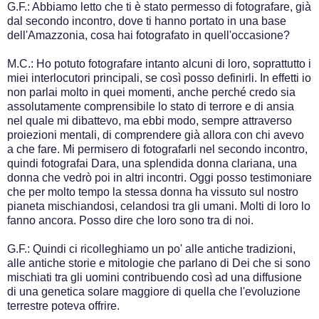
G.F.: Abbiamo letto che ti è stato permesso di fotografare, già
dal secondo incontro, dove ti hanno portato in una base
dell'Amazzonia, cosa hai fotografato in quell'occasione?
M.C.: Ho potuto fotografare intanto alcuni di loro, soprattutto i
miei interlocutori principali, se così posso definirli. In effetti io
non parlai molto in quei momenti, anche perché credo sia
assolutamente comprensibile lo stato di terrore e di ansia
nel quale mi dibattevo, ma ebbi modo, sempre attraverso
proiezioni mentali, di comprendere già allora con chi avevo
a che fare. Mi permisero di fotografarli nel secondo incontro,
quindi fotografai Dara, una splendida donna clariana, una
donna che vedrò poi in altri incontri. Oggi posso testimoniare
che per molto tempo la stessa donna ha vissuto sul nostro
pianeta mischiandosi, celandosi tra gli umani. Molti di loro lo
fanno ancora. Posso dire che loro sono tra di noi.
G.F.: Quindi ci ricolleghiamo un po' alle antiche tradizioni,
alle antiche storie e mitologie che parlano di Dei che si sono
mischiati tra gli uomini contribuendo così ad una diffusione
di una genetica solare maggiore di quella che l'evoluzione
terrestre poteva offrire.