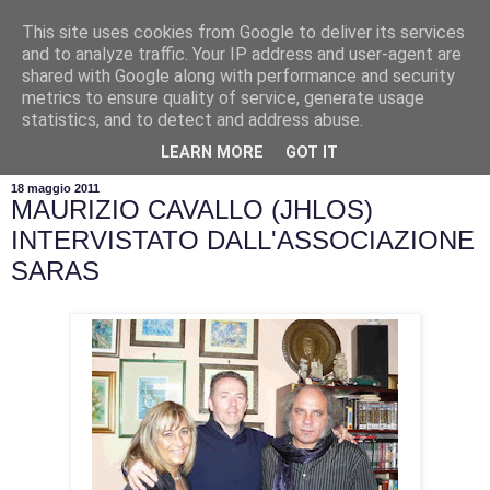
This site uses cookies from Google to deliver its services
and to analyze traffic. Your IP address and user-agent are
shared with Google along with performance and security
metrics to ensure quality of service, generate usage
statistics, and to detect and address abuse.
▼
LEARN MORE
GOT IT
18 maggio 2011
MAURIZIO CAVALLO (JHLOS)
INTERVISTATO DALL'ASSOCIAZIONE
SARAS