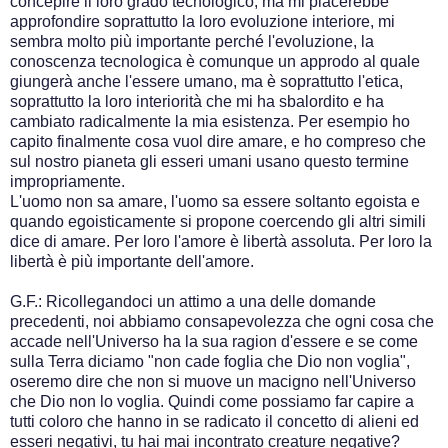
concepire il loro grado tecnologico, ma mi piacerebbe
approfondire soprattutto la loro evoluzione interiore, mi
sembra molto più importante perché l'evoluzione, la
conoscenza tecnologica è comunque un approdo al quale
giungerà anche l'essere umano, ma è soprattutto l'etica,
soprattutto la loro interiorità che mi ha sbalordito e ha
cambiato radicalmente la mia esistenza. Per esempio ho
capito finalmente cosa vuol dire amare, e ho compreso che
sul nostro pianeta gli esseri umani usano questo termine
impropriamente.
L'uomo non sa amare, l'uomo sa essere soltanto egoista e
quando egoisticamente si propone coercendo gli altri simili
dice di amare. Per loro l'amore è libertà assoluta. Per loro la
libertà è più importante dell'amore.
G.F.: Ricollegandoci un attimo a una delle domande
precedenti, noi abbiamo consapevolezza che ogni cosa che
accade nell'Universo ha la sua ragion d'essere e se come
sulla Terra diciamo "non cade foglia che Dio non voglia",
oseremo dire che non si muove un macigno nell'Universo
che Dio non lo voglia. Quindi come possiamo far capire a
tutti coloro che hanno in se radicato il concetto di alieni ed
esseri negativi, tu hai mai incontrato creature negative?