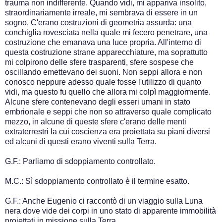
trauma non indifferente. Quando vidi, mi appariva insolito,
straordinariamente irreale, mi sembrava di essere in un
sogno. C'erano costruzioni di geometria assurda: una
conchiglia rovesciata nella quale mi fecero penetrare, una
costruzione che emanava una luce propria. All'interno di
questa costruzione strane apparecchiature, ma soprattutto
mi colpirono delle sfere trasparenti, sfere sospese che
oscillando emettevano dei suoni. Non seppi allora e non
conosco neppure adesso quale fosse l'utilizzo di quanto
vidi, ma questo fu quello che allora mi colpì maggiormente.
Alcune sfere contenevano degli esseri umani in stato
embrionale e seppi che non so attraverso quale complicato
mezzo, in alcune di queste sfere c'erano delle menti
extraterrestri la cui coscienza era proiettata su piani diversi
ed alcuni di questi erano viventi sulla Terra.
G.F.: Parliamo di sdoppiamento controllato.
M.C.: Sì sdoppiamento controllato è il termine esatto.
G.F.: Anche Eugenio ci raccontò di un viaggio sulla Luna
nera dove vide dei corpi in uno stato di apparente immobilità
proiettati in missione sulla Terra.