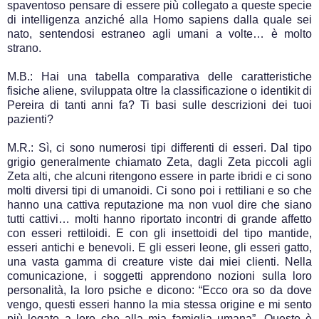
spaventoso pensare di essere più collegato a queste specie
di intelligenza anziché alla Homo sapiens dalla quale sei
nato, sentendosi estraneo agli umani a volte… è molto
strano.
M.B.: Hai una tabella comparativa delle caratteristiche
fisiche aliene, sviluppata oltre la classificazione o identikit di
Pereira di tanti anni fa? Ti basi sulle descrizioni dei tuoi
pazienti?
M.R.: Sì, ci sono numerosi tipi differenti di esseri. Dal tipo
grigio generalmente chiamato Zeta, dagli Zeta piccoli agli
Zeta alti, che alcuni ritengono essere in parte ibridi e ci sono
molti diversi tipi di umanoidi. Ci sono poi i rettiliani e so che
hanno una cattiva reputazione ma non vuol dire che siano
tutti cattivi… molti hanno riportato incontri di grande affetto
con esseri rettiloidi. E con gli insettoidi del tipo mantide,
esseri antichi e benevoli. E gli esseri leone, gli esseri gatto,
una vasta gamma di creature viste dai miei clienti. Nella
comunicazione, i soggetti apprendono nozioni sulla loro
personalità, la loro psiche e dicono: “Ecco ora so da dove
vengo, questi esseri hanno la mia stessa origine e mi sento
più legato a loro che alla mia famiglia umana”. Questo è