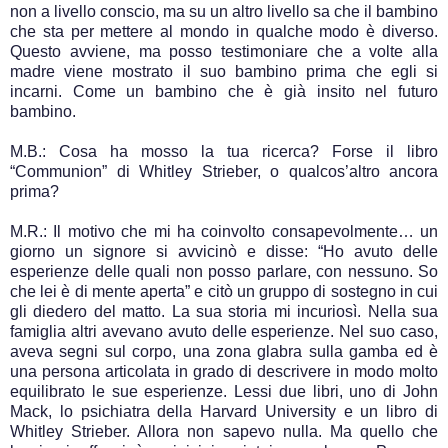
non a livello conscio, ma su un altro livello sa che il bambino
che sta per mettere al mondo in qualche modo è diverso.
Questo avviene, ma posso testimoniare che a volte alla
madre viene mostrato il suo bambino prima che egli si
incarni. Come un bambino che è già insito nel futuro
bambino.
M.B.: Cosa ha mosso la tua ricerca? Forse il libro
“Communion” di Whitley Strieber, o qualcos’altro ancora
prima?
M.R.: Il motivo che mi ha coinvolto consapevolmente… un
giorno un signore si avvicinò e disse: “Ho avuto delle
esperienze delle quali non posso parlare, con nessuno. So
che lei è di mente aperta” e citò un gruppo di sostegno in cui
gli diedero del matto. La sua storia mi incuriosì. Nella sua
famiglia altri avevano avuto delle esperienze. Nel suo caso,
aveva segni sul corpo, una zona glabra sulla gamba ed è
una persona articolata in grado di descrivere in modo molto
equilibrato le sue esperienze. Lessi due libri, uno di John
Mack, lo psichiatra della Harvard University e un libro di
Whitley Strieber. Allora non sapevo nulla. Ma quello che