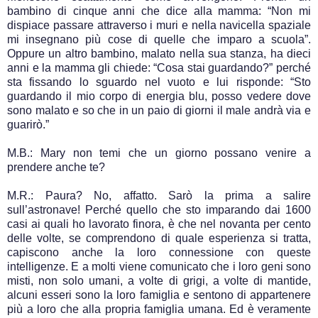
bambino di cinque anni che dice alla mamma: “Non mi
dispiace passare attraverso i muri e nella navicella spaziale
mi insegnano più cose di quelle che imparo a scuola”.
Oppure un altro bambino, malato nella sua stanza, ha dieci
anni e la mamma gli chiede: “Cosa stai guardando?” perché
sta fissando lo sguardo nel vuoto e lui risponde: “Sto
guardando il mio corpo di energia blu, posso vedere dove
sono malato e so che in un paio di giorni il male andrà via e
guarirò.”
M.B.: Mary non temi che un giorno possano venire a
prendere anche te?
M.R.: Paura? No, affatto. Sarò la prima a salire
sull’astronave! Perché quello che sto imparando dai 1600
casi ai quali ho lavorato finora, è che nel novanta per cento
delle volte, se comprendono di quale esperienza si tratta,
capiscono anche la loro connessione con queste
intelligenze. E a molti viene comunicato che i loro geni sono
misti, non solo umani, a volte di grigi, a volte di mantide,
alcuni esseri sono la loro famiglia e sentono di appartenere
più a loro che alla propria famiglia umana. Ed è veramente