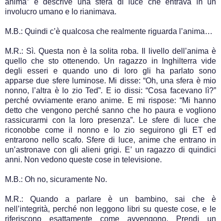
anima” e descrive una sfera di luce che entrava in un
involucro umano e lo rianimava.
M.B.: Quindi c’è qualcosa che realmente riguarda l’anima…
M.R.: Sì. Questa non è la solita roba. Il livello dell’anima è
quello che sto ottenendo. Un ragazzo in Inghilterra vide
degli esseri e quando uno di loro gli ha parlato sono
apparse due sfere luminose. Mi disse: “Oh, una sfera è mio
nonno, l’altra è lo zio Ted”. E io dissi: “Cosa facevano lì?”
perché ovviamente erano anime. E mi rispose: “Mi hanno
detto che vengono perché sanno che ho paura e vogliono
rassicurarmi con la loro presenza”. Le sfere di luce che
riconobbe come il nonno e lo zio seguirono gli ET ed
entrarono nello scafo. Sfere di luce, anime che entrano in
un’astronave con gli alieni grigi. E’ un ragazzo di quindici
anni. Non vedono queste cose in televisione.
M.B.: Oh no, sicuramente No.
M.R.: Quando a parlare è un bambino, sai che è
nell’integrità, perché non leggono libri su queste cose, e le
riferiscono esattamente come avvengono. Prendi un