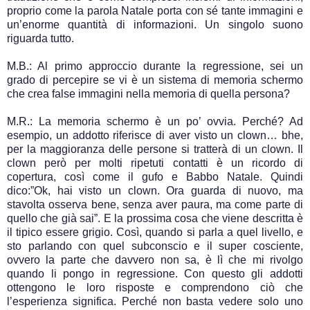
proprio come la parola Natale porta con sé tante immagini e
un’enorme quantità di informazioni. Un singolo suono
riguarda tutto.
M.B.: Al primo approccio durante la regressione, sei un
grado di percepire se vi è un sistema di memoria schermo
che crea false immagini nella memoria di quella persona?
M.R.: La memoria schermo è un po’ ovvia. Perché? Ad
esempio, un addotto riferisce di aver visto un clown… bhe,
per la maggioranza delle persone si tratterà di un clown. Il
clown però per molti ripetuti contatti è un ricordo di
copertura, così come il gufo e Babbo Natale. Quindi
dico:”Ok, hai visto un clown. Ora guarda di nuovo, ma
stavolta osserva bene, senza aver paura, ma come parte di
quello che già sai”. E la prossima cosa che viene descritta è
il tipico essere grigio. Così, quando si parla a quel livello, e
sto parlando con quel subconscio e il super cosciente,
ovvero la parte che davvero non sa, è lì che mi rivolgo
quando li pongo in regressione. Con questo gli addotti
ottengono le loro risposte e comprendono ciò che
l’esperienza significa. Perché non basta vedere solo uno