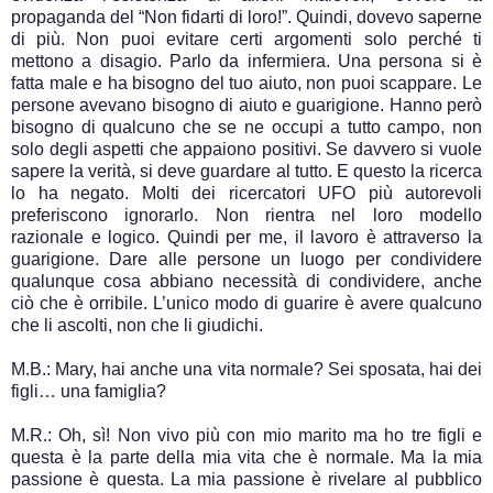
propaganda del “Non fidarti di loro!”. Quindi, dovevo saperne
di più. Non puoi evitare certi argomenti solo perché ti
mettono a disagio. Parlo da infermiera. Una persona si è
fatta male e ha bisogno del tuo aiuto, non puoi scappare. Le
persone avevano bisogno di aiuto e guarigione. Hanno però
bisogno di qualcuno che se ne occupi a tutto campo, non
solo degli aspetti che appaiono positivi. Se davvero si vuole
sapere la verità, si deve guardare al tutto. E questo la ricerca
lo ha negato. Molti dei ricercatori UFO più autorevoli
preferiscono ignorarlo. Non rientra nel loro modello
razionale e logico. Quindi per me, il lavoro è attraverso la
guarigione. Dare alle persone un luogo per condividere
qualunque cosa abbiano necessità di condividere, anche
ciò che è orribile. L’unico modo di guarire è avere qualcuno
che li ascolti, non che li giudichi.
M.B.: Mary, hai anche una vita normale? Sei sposata, hai dei
figli… una famiglia?
M.R.: Oh, sì! Non vivo più con mio marito ma ho tre figli e
questa è la parte della mia vita che è normale. Ma la mia
passione è questa. La mia passione è rivelare al pubblico