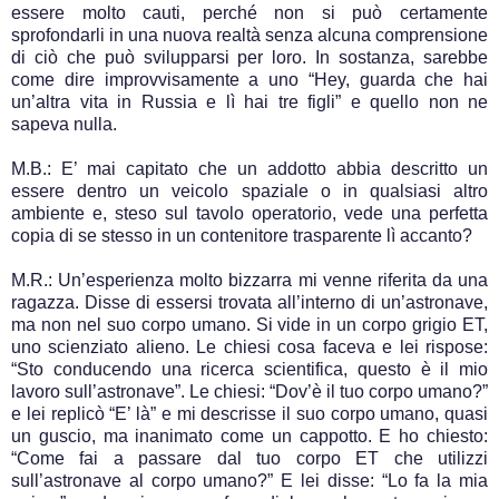
essere molto cauti, perché non si può certamente
sprofondarli in una nuova realtà senza alcuna comprensione
di ciò che può svilupparsi per loro. In sostanza, sarebbe
come dire improvvisamente a uno “Hey, guarda che hai
un’altra vita in Russia e lì hai tre figli” e quello non ne
sapeva nulla.
M.B.: E’ mai capitato che un addotto abbia descritto un
essere dentro un veicolo spaziale o in qualsiasi altro
ambiente e, steso sul tavolo operatorio, vede una perfetta
copia di se stesso in un contenitore trasparente lì accanto?
M.R.: Un’esperienza molto bizzarra mi venne riferita da una
ragazza. Disse di essersi trovata all’interno di un’astronave,
ma non nel suo corpo umano. Si vide in un corpo grigio ET,
uno scienziato alieno. Le chiesi cosa faceva e lei rispose:
“Sto conducendo una ricerca scientifica, questo è il mio
lavoro sull’astronave”. Le chiesi: “Dov’è il tuo corpo umano?”
e lei replicò “E’ là” e mi descrisse il suo corpo umano, quasi
un guscio, ma inanimato come un cappotto. E ho chiesto:
“Come fai a passare dal tuo corpo ET che utilizzi
sull’astronave al corpo umano?” E lei disse: “Lo fa la mia