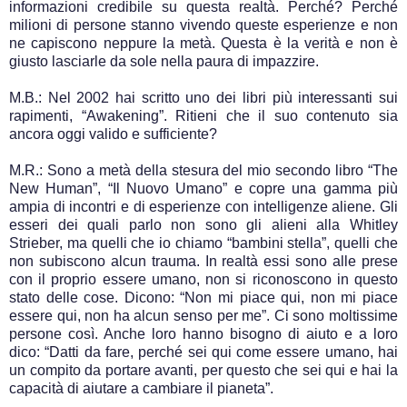
informazioni credibile su questa realtà. Perché? Perché
milioni di persone stanno vivendo queste esperienze e non
ne capiscono neppure la metà. Questa è la verità e non è
giusto lasciarle da sole nella paura di impazzire.
M.B.: Nel 2002 hai scritto uno dei libri più interessanti sui
rapimenti, “Awakening”. Ritieni che il suo contenuto sia
ancora oggi valido e sufficiente?
M.R.: Sono a metà della stesura del mio secondo libro “The
New Human”, “Il Nuovo Umano” e copre una gamma più
ampia di incontri e di esperienze con intelligenze aliene. Gli
esseri dei quali parlo non sono gli alieni alla Whitley
Strieber, ma quelli che io chiamo “bambini stella”, quelli che
non subiscono alcun trauma. In realtà essi sono alle prese
con il proprio essere umano, non si riconoscono in questo
stato delle cose. Dicono: “Non mi piace qui, non mi piace
essere qui, non ha alcun senso per me”. Ci sono moltissime
persone così. Anche loro hanno bisogno di aiuto e a loro
dico: “Datti da fare, perché sei qui come essere umano, hai
un compito da portare avanti, per questo che sei qui e hai la
capacità di aiutare a cambiare il pianeta”.