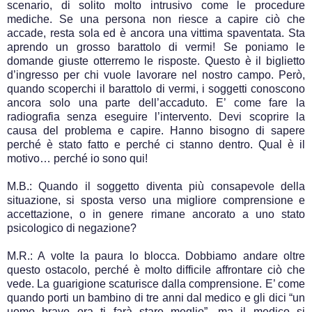
scenario, di solito molto intrusivo come le procedure
mediche. Se una persona non riesce a capire ciò che
accade, resta sola ed è ancora una vittima spaventata. Sta
aprendo un grosso barattolo di vermi! Se poniamo le
domande giuste otterremo le risposte. Questo è il biglietto
d’ingresso per chi vuole lavorare nel nostro campo. Però,
quando scoperchi il barattolo di vermi, i soggetti conoscono
ancora solo una parte dell’accaduto. E’ come fare la
radiografia senza eseguire l’intervento. Devi scoprire la
causa del problema e capire. Hanno bisogno di sapere
perché è stato fatto e perché ci stanno dentro. Qual è il
motivo… perché io sono qui!
M.B.: Quando il soggetto diventa più consapevole della
situazione, si sposta verso una migliore comprensione e
accettazione, o in genere rimane ancorato a uno stato
psicologico di negazione?
M.R.: A volte la paura lo blocca. Dobbiamo andare oltre
questo ostacolo, perché è molto difficile affrontare ciò che
vede. La guarigione scaturisce dalla comprensione. E’ come
quando porti un bambino di tre anni dal medico e gli dici “un
uomo bravo ora ti farà stare meglio”, ma il medico si