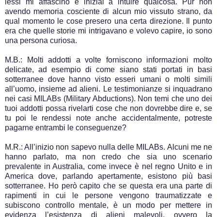
lessi mi affascinò e iniziai a intuire qualcosa. Pur non
avendo memoria cosciente di alcun mio vissuto strano, da
qual momento le cose presero una certa direzione. Il punto
era che quelle storie mi intrigavano e volevo capire, io sono
una persona curiosa.
M.B.: Molti addotti a volte forniscono informazioni molto
delicate, ad esempio di come siano stati portati in basi
sotterranee dove hanno visto esseri umani o molti simili
all’uomo, insieme ad alieni. Le testimonianze si inquadrano
nei casi MILABs (Military Abductions). Non temi che uno dei
tuoi addotti possa rivelarti cose che non dovrebbe dire e, se
tu poi le rendessi note anche accidentalmente, potreste
pagarne entrambi le conseguenze?
M.R.: All’inizio non sapevo nulla delle MILABs. Alcuni me ne
hanno parlato, ma non credo che sia uno scenario
prevalente in Australia, come invece è nel regno Unito e in
America dove, parlando apertamente, esistono più basi
sotterranee. Ho però capito che se questa era una parte di
rapimenti in cui le persone vengono traumatizzate e
subiscono controllo mentale, è un modo per mettere in
evidenza l’esistenza di alieni malevoli, ovvero la