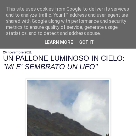
This site uses cookies from Google to deliver its services
and to analyze traffic. Your IP address and user-agent are
shared with Google along with performance and security
metrics to ensure quality of service, generate usage
statistics, and to detect and address abuse.
▼
LEARN MORE
GOT IT
24 novembre 2011
UN PALLONE LUMINOSO IN CIELO:
"MI E' SEMBRATO UN UFO"