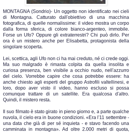
MONTAGNA (Sondrio)- Un oggetto non identificato nei cieli
di Montagna. Catturato dall'obiettivo di una macchina
fotografica, di quelle normalissime: il video mostra un corpo
dalla forma sferica, di colore bianco-argenteo, immobile.
Forse un Ufo? Oppure gli extraterrestri? Chi può dirlo. Per
ora è un mistero anche per Elisabetta, protagonista della
singolare scoperta.
Lei, scettica, agli Ufo non ci ha mai creduto, né ci crede oggi.
Ma suo malgrado è rimasta colpita da quella insolita e
curiosa presenza, ben visibile a occhio nudo, nell'azzurro
del cielo. Vorrebbe capire che cosa potrebbe essere: ha
anche chiesto agli esperti del gruppo Astrofili valtellinesi, e
loro, dopo aver visto il video, hanno escluso si possa
comunque trattare di un satellite. Era qualcosa d'altro.
Quindi, il mistero resta.
Il suo filmato è stato girato in pieno giorno e, a parte qualche
nuvola, il cielo era in buone condizioni. «Era l'11 settembre -
una data che già di per sé inquieta - e stavo facendo una
camminata in montagna». Ad oltre 2.000 metri di quota,