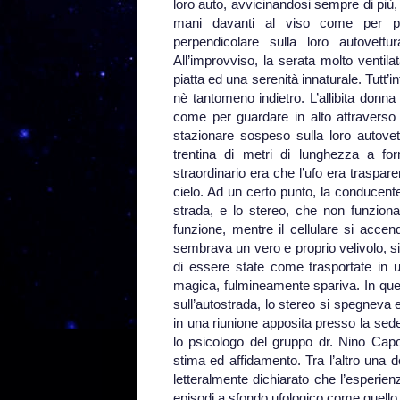
loro auto, avvicinandosi sempre di più,
mani davanti al viso come per prot
perpendicolare sulla loro autovett
All’improvviso, la serata molto ventil
piatta ed una serenità innaturale. Tutt’
nè tantomeno indietro. L’allibita donna
come per guardare in alto attraverso
stazionare sospeso sulla loro autove
trentina di metri di lunghezza a f
straordinario era che l’ufo era traspar
cielo. Ad un certo punto, la conducente
strada, e lo stereo, che non funziona
funzione, mentre il cellulare si acce
sembrava un vero e proprio velivolo, si
di essere state come trasportate in 
magica, fulmineamente spariva. In quel 
sull’autostrada, lo stereo si spegneva e
in una riunione apposita presso la s
lo psicologo del gruppo dr. Nino Cap
stima ed affidamento. Tra l’altro una de
letteralmente dichiarato che l’esperien
episodi a sfondo ufologico come quello