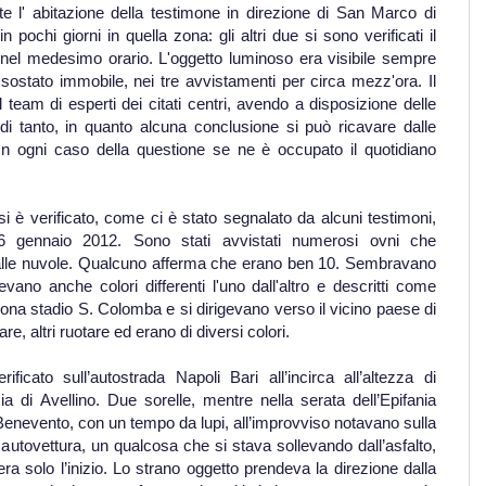
te l' abitazione della testimone in direzione di San Marco di
 pochi giorni in quella zona: gli altri due si sono verificati il
a nel medesimo orario. L'oggetto luminoso era visibile sempre
ostato immobile, nei tre avvistamenti per circa mezz'ora. Il
team di esperti dei citati centri, avendo a disposizione delle
 di tanto, in quanto alcuna conclusione si può ricavare dalle
 In ogni caso della questione se ne è occupato il quotidiano
 è verificato, come ci è stato segnalato da alcuni testimoni,
6 gennaio 2012. Sono stati avvistati numerosi ovni che
o alle nuvole. Qualcuno afferma che erano ben 10. Sembravano
vano anche colori differenti l'uno dall'altro e descritti come
ona stadio S. Colomba e si dirigevano verso il vicino paese di
, altri ruotare ed erano di diversi colori.
rificato sull’autostrada Napoli Bari all’incirca all’altezza di
a di Avellino. Due sorelle, mentre nella serata dell’Epifania
Benevento, con un tempo da lupi, all’improvviso notavano sulla
o autovettura, un qualcosa che si stava sollevando dall’asfalto,
a solo l’inizio. Lo strano oggetto prendeva la direzione dalla