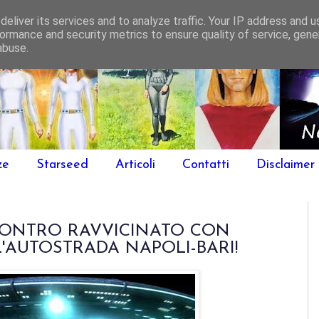
eliver its services and to analyze traffic. Your IP address and 
ormance and security metrics to ensure quality of service, gen
abuse.
ze
Starseed
Articoli
Contatti
Disclaimer
CONTRO RAVVICINATO CON
'AUTOSTRADA NAPOLI-BARI!