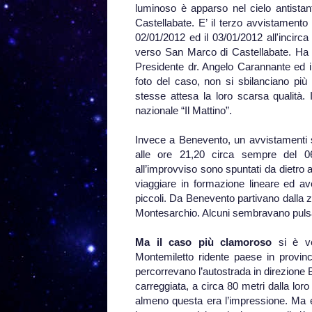
luminoso è apparso nel cielo antistan
Castellabate. E’ il terzo avvistamento in
02/01/2012 ed il 03/01/2012 all'incirc
verso San Marco di Castellabate. Ha s
Presidente dr. Angelo Carannante ed il 
foto del caso, non si sbilanciano più
stesse attesa la loro scarsa qualità.
nazionale “Il Mattino”.
Invece a Benevento, un avvistamenti si
alle ore 21,20 circa sempre del 0
all’improvviso sono spuntati da dietr
viaggiare in formazione lineare ed ave
piccoli. Da Benevento partivano dalla z
Montesarchio. Alcuni sembravano pulsare
Ma il caso più clamoroso
si è ve
Montemiletto ridente paese in provinci
percorrevano l’autostrada in direzione 
carreggiata, a circa 80 metri dalla lor
almeno questa era l’impressione. Ma er