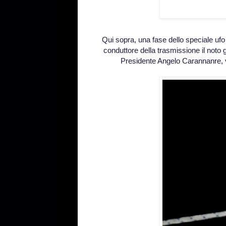
Qui sopra, una fase dello speciale ufo
conduttore della trasmissione il noto g
Presidente Angelo Carannanre, 