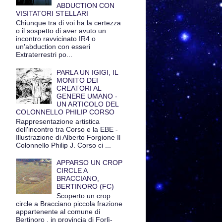
ABDUCTION CON
VISITATORI STELLARI
Chiunque tra di voi ha la certezza
o il sospetto di aver avuto un
incontro ravvicinato IR4 o
un'abduction con esseri
Extraterrestri po...
PARLA UN IGIGI, IL
MONITO DEI
CREATORI AL
GENERE UMANO -
UN ARTICOLO DEL
COLONNELLO PHILIP CORSO
Rappresentazione artistica
dell'incontro tra Corso e la EBE -
Illustrazione di Alberto Forgione Il
Colonnello Philip J. Corso ci ...
APPARSO UN CROP
CIRCLE A
BRACCIANO,
BERTINORO (FC)
Scoperto un crop
circle a Bracciano piccola frazione
appartenente al comune di
Bertinoro , in provincia di Forlì-