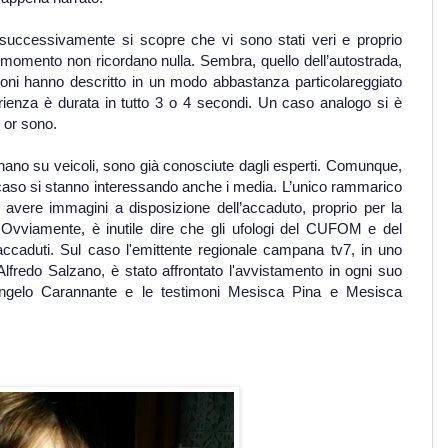
i, successivamente si scopre che vi sono stati veri e proprio
l momento non ricordano nulla. Sembra, quello dell’autostrada,
moni hanno descritto in un modo abbastanza particolareggiato
erienza è durata in tutto 3 o 4 secondi. Un caso analogo si è
i or sono.
onano su veicoli, sono già conosciute dagli esperti. Comunque,
 caso si stanno interessando anche i media. L’unico rammarico
n avere immagini a disposizione dell’accaduto, proprio per la
i. Ovviamente, è inutile dire che gli ufologi del CUFOM e del
aduti. Sul caso l'emittente regionale campana tv7, in uno
Alfredo Salzano, è stato affrontato l'avvistamento in ogni suo
. Angelo Carannante e le testimoni Mesisca Pina e Mesisca