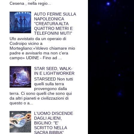
Cesena , nella regio...
AUTO FERME SULLA
NAPOLEONICA
"CREATURA ALTA
QUATTRO METRI E
TELEFONINI MUTI"
Ufo avvistato da un operaio di
Codroipo vicino a
Mortegliano:«Volevo chiamare mio
padre e avvisarlo ma non c'era
campo» UDINE - Fino ad ...
STAR SEED, WALK-
IN E LIGHTWORKER
STARSEED Non tutti
quelli sulla terra
provengono dalla
terra. Ci sono quelli che sono qui
da altri pianeti e civilizzazioni di
questo o a...
L'UOMO DISCENDE
DAGLI ALIENI,
BIGLINO: "E'
SCRITTO NELLA
SACRA BIBBIA"