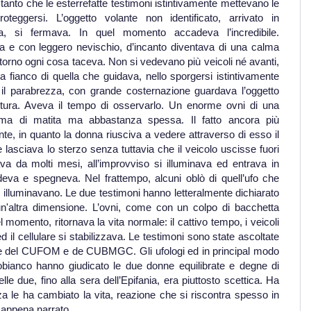
 tanto che le esterrefatte testimoni istintivamente mettevano le
eggersi. L’oggetto volante non identificato, arrivato in
ura, si fermava. In quel momento accadeva l’incredibile.
ata e con leggero nevischio, d’incanto diventava di una calma
intorno ogni cosa taceva. Non si vedevano più veicoli né avanti,
 a fianco di quella che guidava, nello sporgersi istintivamente
 il parabrezza, con grande costernazione guardava l’oggetto
ttura. Aveva il tempo di osservarlo. Un enorme ovni di una
orma di matita ma abbastanza spessa. Il fatto ancora più
ente, in quanto la donna riusciva a vedere attraverso di esso il
 lasciava lo sterzo senza tuttavia che il veicolo uscisse fuori
va da molti mesi, all’improvviso si illuminava ed entrava in
ndeva e spegneva. Nel frattempo, alcuni oblò di quell’ufo che
 illuminavano. Le due testimoni hanno letteralmente dichiarato
un'altra dimensione. L’ovni, come con un colpo di bacchetta
momento, ritornava la vita normale: il cattivo tempo, i veicoli
d il cellulare si stabilizzava. Le testimoni sono state ascoltate
ede del CUFOM e de CUBMGC. Gli ufologi ed in principal modo
obianco hanno giudicato le due donne equilibrate e degne di
lle due, fino alla sera dell’Epifania, era piuttosto scettica. Ha
za le ha cambiato la vita, reazione che si riscontra spesso in
 appena narrato.