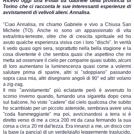
Ricevo oggi una e-mail da Gabriele della provincia di
Torino che ci racconta le sue interessanti esperienze di
avvistamenti di velivoli alieni. Annalisa.
"Ciao Annalisa, mi chiamo Gabriele e vivo a Chiusa San
Michele (TO). Anche io sono un appassionato di vita
extra/intra-terrestre, oltre che di crescita spirituale ed ho
avuto qualche esperienza visiva con i loro "dischi". In verità
li vedo quasi ogni sera, soprattutto nella bella stagione e la
cosa divertente è che sembra quasi che aspettino che mi
metta ad osservare il cielo per comparire quasi subito, alcuni
di loro aumentano la luminescenza quasi come a volermi
salutare prima di sparire, altri si "sdoppiano" passando
sopra casa mia, altri disegnano angoli di 90° ed altri volano
a zig-zag.
Il mio "avvistamento" più eclatante però è avvenuto lo
scorso inverno quando, fumando una sigaretta dopo cena
sul balcone, ho visto "cadere" dal cielo qualcosa che subito
ho scambiato per un piccolo asteroide, sembrava avere una
"coda fiammeggiante" ma poi, avvicinandosi a terra si è
diretto verso di me a circa 200 mt da casa fermando la sua
corsa a circa 20 mt dal'tezza. Era innanzi a me, un disco con
la base (a pancia) di un verde/giallo leggermente traslucido,