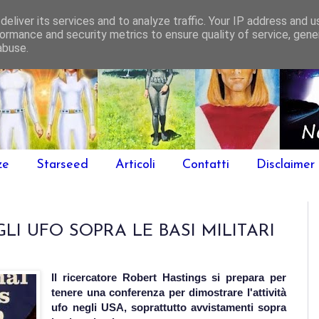
eliver its services and to analyze traffic. Your IP address and 
ormance and security metrics to ensure quality of service, gen
abuse.
ze
Starseed
Articoli
Contatti
Disclaimer
LI UFO SOPRA LE BASI MILITARI
Il ricercatore Robert Hastings si prepara per
tenere una conferenza per dimostrare l'attività
ufo negli USA, soprattutto avvistamenti sopra