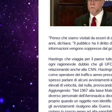
"Penso che siamo visitati da esseri di 
anni, dichiara: "Il pubblico ha il diri
informazioni vengono soppresse dal gove
Hastings che viaggia per il paese tutto
ogni ragionevole dubbio che gli UF
relazionando anche alla CNN. Hastings, e
come operatore del traffico aereo press
spesso parlare di alcuni avvistamenti in
elevati di velocità, dal nulla, provocan
Aggiungendo: "Nel 1967 alla base Mals
diverso personale dell'Aeronautica di
proprio quando un oggetto non identific
gli avvistamenti risalgono alla Guerr
violano lo spazio aereo ad alta sensibilit