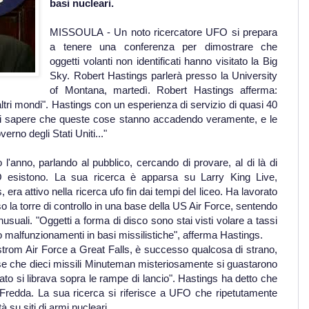
basi nucleari.
MISSOULA - Un noto ricercatore UFO si prepara
a tenere una conferenza per dimostrare che
oggetti volanti non identificati hanno visitato la Big
Sky. Robert Hastings parlerà presso la University
of Montana, martedì. Robert Hastings afferma:
altri mondi". Hastings con un esperienza di servizio di quasi 40
tto di sapere che queste cose stanno accadendo veramente, e le
rno degli Stati Uniti..."
 l'anno, parlando al pubblico, cercando di provare, al di là di
O esistono. La sua ricerca è apparsa su Larry King Live,
ra attivo nella ricerca ufo fin dai tempi del liceo. Ha lavorato
o la torre di controllo in una base della US Air Force, sentendo
usuali. "Oggetti a forma di disco sono stai visti volare a tassi
do malfunzionamenti in basi missilistiche", afferma Hastings.
trom Air Force a Great Falls, è successo qualcosa di strano,
sse che dieci missili Minuteman misteriosamente si guastarono
ato si librava sopra le rampe di lancio". Hastings ha detto che
a Fredda. La sua ricerca si riferisce a UFO che ripetutamente
à su siti di armi nucleari.