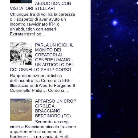
ABDUCTION CON
VISITATORI STELLARI
Chiunque tra di voi ha la certezza
o il sospetto di aver avuto un
incontro ravvicinato IR4 o
un'abduction con esseri
Extraterrestri po...
PARLA UN IGIGI, IL
MONITO DEI
CREATORI AL
GENERE UMANO -
UN ARTICOLO DEL
COLONNELLO PHILIP CORSO
Rappresentazione artistica
dell'incontro tra Corso e la EBE -
Illustrazione di Alberto Forgione Il
Colonnello Philip J. Corso ci ...
APPARSO UN CROP
CIRCLE A
BRACCIANO,
BERTINORO (FC)
Scoperto un crop
circle a Bracciano piccola frazione
appartenente al comune di
Bertinoro , in provincia di Forlì-