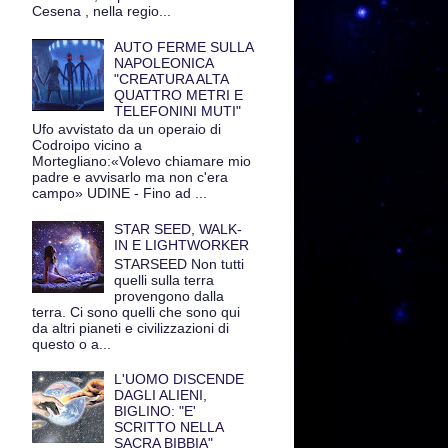
Cesena , nella regio...
AUTO FERME SULLA
NAPOLEONICA
"CREATURA ALTA
QUATTRO METRI E
TELEFONINI MUTI"
Ufo avvistato da un operaio di
Codroipo vicino a
Mortegliano:«Volevo chiamare mio
padre e avvisarlo ma non c'era
campo» UDINE - Fino ad ...
STAR SEED, WALK-
IN E LIGHTWORKER
STARSEED Non tutti
quelli sulla terra
provengono dalla
terra. Ci sono quelli che sono qui
da altri pianeti e civilizzazioni di
questo o a...
L'UOMO DISCENDE
DAGLI ALIENI,
BIGLINO: "E'
SCRITTO NELLA
SACRA BIBBIA"