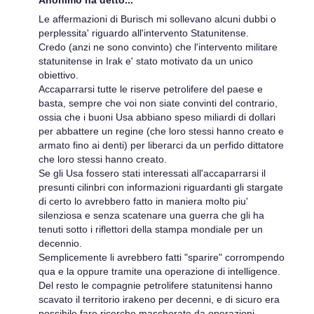
Le affermazioni di Burisch mi sollevano alcuni dubbi o
perplessita' riguardo all'intervento Statunitense.
Credo (anzi ne sono convinto) che l'intervento militare
statunitense in Irak e' stato motivato da un unico
obiettivo.
Accaparrarsi tutte le riserve petrolifere del paese e
basta, sempre che voi non siate convinti del contrario,
ossia che i buoni Usa abbiano speso miliardi di dollari
per abbattere un regine (che loro stessi hanno creato e
armato fino ai denti) per liberarci da un perfido dittatore
che loro stessi hanno creato.
Se gli Usa fossero stati interessati all'accaparrarsi il
presunti cilinbri con informazioni riguardanti gli stargate
di certo lo avrebbero fatto in maniera molto piu'
silenziosa e senza scatenare una guerra che gli ha
tenuti sotto i riflettori della stampa mondiale per un
decennio.
Semplicemente li avrebbero fatti "sparire" corrompendo
qua e la oppure tramite una operazione di intelligence.
Del resto le compagnie petrolifere statunitensi hanno
scavato il territorio irakeno per decenni, e di sicuro era
possibile fare ricerche mascherate da operazioni