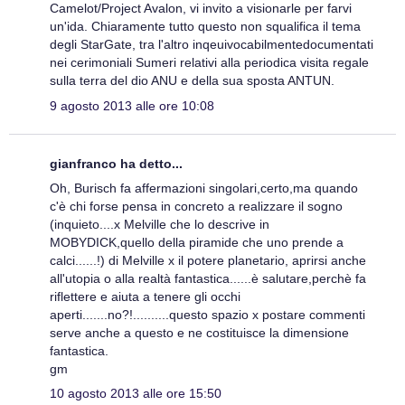
Camelot/Project Avalon, vi invito a visionarle per farvi
un'ida. Chiaramente tutto questo non squalifica il tema
degli StarGate, tra l'altro inqeuivocabilmentedocumentati
nei cerimoniali Sumeri relativi alla periodica visita regale
sulla terra del dio ANU e della sua sposta ANTUN.
9 agosto 2013 alle ore 10:08
gianfranco ha detto...
Oh, Burisch fa affermazioni singolari,certo,ma quando
c'è chi forse pensa in concreto a realizzare il sogno
(inquieto....x Melville che lo descrive in
MOBYDICK,quello della piramide che uno prende a
calci......!) di Melville x il potere planetario, aprirsi anche
all'utopia o alla realtà fantastica......è salutare,perchè fa
riflettere e aiuta a tenere gli occhi
aperti.......no?!..........questo spazio x postare commenti
serve anche a questo e ne costituisce la dimensione
fantastica.
gm
10 agosto 2013 alle ore 15:50