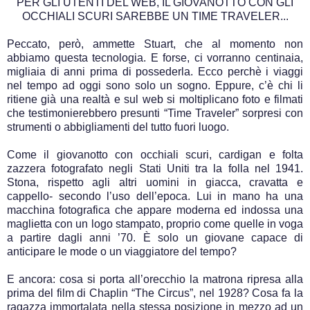
PER GLI UTENTI DEL WEB, IL GIOVANOTTO CON GLI
OCCHIALI SCURI SAREBBE UN TIME TRAVELER...
Peccato, però, ammette Stuart, che al momento non
abbiamo questa tecnologia. E forse, ci vorranno centinaia,
migliaia di anni prima di possederla. Ecco perchè i viaggi
nel tempo ad oggi sono solo un sogno. Eppure, c’è chi li
ritiene già una realtà e sul web si moltiplicano foto e filmati
che testimonierebbero presunti “Time Traveler” sorpresi con
strumenti o abbigliamenti del tutto fuori luogo.
Come il giovanotto con occhiali scuri, cardigan e folta
zazzera fotografato negli Stati Uniti tra la folla nel 1941.
Stona, rispetto agli altri uomini in giacca, cravatta e
cappello- secondo l’uso dell’epoca. Lui in mano ha una
macchina fotografica che appare moderna ed indossa una
maglietta con un logo stampato, proprio come quelle in voga
a partire dagli anni ’70. È solo un giovane capace di
anticipare le mode o un viaggiatore del tempo?
E ancora: cosa si porta all’orecchio la matrona ripresa alla
prima del film di Chaplin “The Circus”, nel 1928? Cosa fa la
ragazza immortalata nella stessa posizione in mezzo ad un