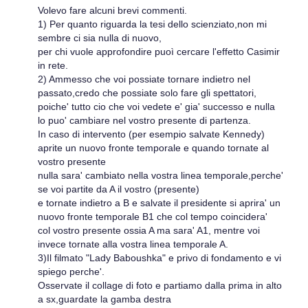
Volevo fare alcuni brevi commenti.
1) Per quanto riguarda la tesi dello scienziato,non mi
sembre ci sia nulla di nuovo,
per chi vuole approfondire puoì cercare l'effetto Casimir
in rete.
2) Ammesso che voi possiate tornare indietro nel
passato,credo che possiate solo fare gli spettatori,
poiche' tutto cio che voi vedete e' gia' successo e nulla
lo puo' cambiare nel vostro presente di partenza.
In caso di intervento (per esempio salvate Kennedy)
aprite un nuovo fronte temporale e quando tornate al
vostro presente
nulla sara' cambiato nella vostra linea temporale,perche'
se voi partite da A il vostro (presente)
e tornate indietro a B e salvate il presidente si aprira' un
nuovo fronte temporale B1 che col tempo coincidera'
col vostro presente ossia A ma sara' A1, mentre voi
invece tornate alla vostra linea temporale A.
3)Il filmato "Lady Baboushka" e privo di fondamento e vi
spiego perche'.
Osservate il collage di foto e partiamo dalla prima in alto
a sx,guardate la gamba destra