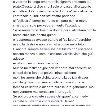
e vedrete la lunga ombra della signora proiettata sul
prato.Questo ci dice che il sole e' basso all'orizzonte
e infatti e' il 22 novembre, e la donna e' parzialmente
controsole,quindi non sta affatto parlando
al "cellulare" semplicemente si ripara con la mano
sinistra dal sole per vedere meglio l'accaduto.
Se osserviamo il filmato,la donna poi si allontana con la
borsa sulla sua destra,quindi
e' destrorsa,se avesse parlato al "cellulare" avrebbe
usato la destra e non la sinistra come nella foto.
E ancora,sempre se venisse dal futuro non userebbe
nessun mezzo di comunicazione visibile,visto che gia'
adesso
esistono i micro auricolari spia.
Multissimi testimoni,poi non vennero mai ascoltati ne
cercati dalle forze di polizia,infatti esistono
molti testimoni che dichiararono alla polizia di aver
sentito gli spari provenire dalla ferrovia sopra la
famosa collinetta,e diedero pure le loro generalita' ma
non vennero mai cercati,ne interrogati.
Se poi proprio volete sapere chi sparo' a Kennedy
cercate sul web "le confessioni di Dallas"
con tanto di confessione scritta...e naturalmente mai