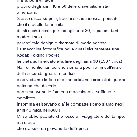
rifa' a loghi vintage
proprio degli anni 40 e 50 delle universita' e stati
americani.
Stesso discorso per gli occhiali che indossa, pensate
che il modello femminile
di tali occhili risale perfino agli anni 30, ci paiono tanto
moderni solo
perche' tale design e ritornato di moda adesso.
La macchina fotografica poi e quasi sicuramente una
Kodak Folding Pocket
lanciata sul mercato alla fine degli anni 30 (1937 circa).
Non dimentichiamoci che siamo a pochi anni dall'inizio
della seconda guerra mondiale
e se vediamo le foto che immortalano i cronisti di guerra
notiamo che di certo
non scattavano le foto con macchinoni a soffietto e
cavalletto !
Insomma esistevano gia' le compatte ripeto siamo negli
anni 40 mica nell'800 !!!
Mi sarebbe piaciuto che fosse un viaggiatore del tempo,
ma credo
che sia solo un giovanotte dell'epoca.