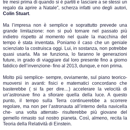
tre mesi prima di quando si è partiti e lasciare a se stessi un
regalo da aprire a Natale”, scherza infatti uno degli autori,
Colin Stuart
.
Ma l’impresa non è semplice e soprattutto prevede una
grande limitazione: non si può tornare nel passato più
indietro rispetto al momento nel quale la macchina del
tempo è stata inventata. Poniamo il caso che un geniale
scienziato la costruisca oggi. Lui, in sostanza, non potrebbe
quasi usarla. Ma se funziona, lo faranno le generazioni
future, in grado di viaggiare dal loro presente fino a giorno
fatidico dell’invenzione- fino al 2013, dunque, e non prima.
Molto più semplice- sempre, ovviamente, sul piano teorico-
muoversi in avanti: fisici e matematici concordano che
basterebbe ( si fa per dire…) accelerare la velocità di
un’astronave fino a sfiorare quella della luce. A questo
punto, il tempo sulla Terra continuerebbe a scorrere
regolare, ma non per l’astronauta all’interno della navicella
che- una volta atterrato- risulterebbe più giovane del
gemello rimasto sul nostro pianeta. Così, almeno, recita la
Teoria della Relatività di Einstein.