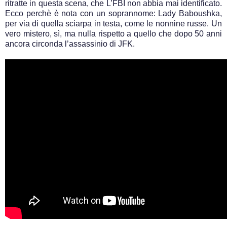
ritratte in questa scena, che L’FBI non abbia mai identificato.
Ecco perchè è nota con un soprannome: Lady Baboushka,
per via di quella sciarpa in testa, come le nonnine russe. Un
vero mistero, sì, ma nulla rispetto a quello che dopo 50 anni
ancora circonda l’assassinio di JFK.