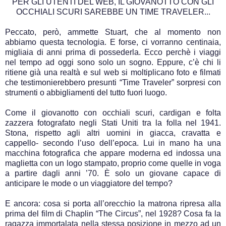
PER GLI UTENTI DEL WEB, IL GIOVANOTTO CON GLI
OCCHIALI SCURI SAREBBE UN TIME TRAVELER...
Peccato, però, ammette Stuart, che al momento non
abbiamo questa tecnologia. E forse, ci vorranno centinaia,
migliaia di anni prima di possederla. Ecco perchè i viaggi
nel tempo ad oggi sono solo un sogno. Eppure, c’è chi li
ritiene già una realtà e sul web si moltiplicano foto e filmati
che testimonierebbero presunti “Time Traveler” sorpresi con
strumenti o abbigliamenti del tutto fuori luogo.
Come il giovanotto con occhiali scuri, cardigan e folta
zazzera fotografato negli Stati Uniti tra la folla nel 1941.
Stona, rispetto agli altri uomini in giacca, cravatta e
cappello- secondo l’uso dell’epoca. Lui in mano ha una
macchina fotografica che appare moderna ed indossa una
maglietta con un logo stampato, proprio come quelle in voga
a partire dagli anni ’70. È solo un giovane capace di
anticipare le mode o un viaggiatore del tempo?
E ancora: cosa si porta all’orecchio la matrona ripresa alla
prima del film di Chaplin “The Circus”, nel 1928? Cosa fa la
ragazza immortalata nella stessa posizione in mezzo ad un