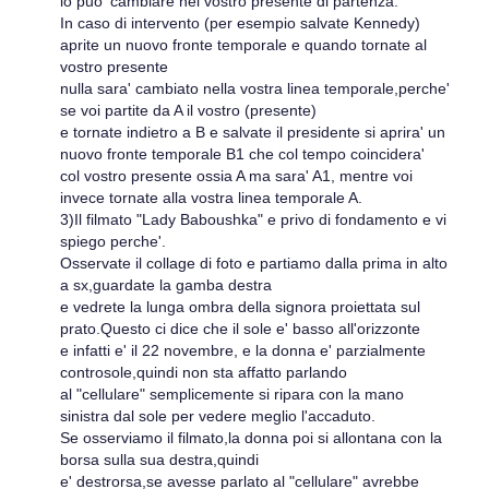
lo puo' cambiare nel vostro presente di partenza.
In caso di intervento (per esempio salvate Kennedy)
aprite un nuovo fronte temporale e quando tornate al
vostro presente
nulla sara' cambiato nella vostra linea temporale,perche'
se voi partite da A il vostro (presente)
e tornate indietro a B e salvate il presidente si aprira' un
nuovo fronte temporale B1 che col tempo coincidera'
col vostro presente ossia A ma sara' A1, mentre voi
invece tornate alla vostra linea temporale A.
3)Il filmato "Lady Baboushka" e privo di fondamento e vi
spiego perche'.
Osservate il collage di foto e partiamo dalla prima in alto
a sx,guardate la gamba destra
e vedrete la lunga ombra della signora proiettata sul
prato.Questo ci dice che il sole e' basso all'orizzonte
e infatti e' il 22 novembre, e la donna e' parzialmente
controsole,quindi non sta affatto parlando
al "cellulare" semplicemente si ripara con la mano
sinistra dal sole per vedere meglio l'accaduto.
Se osserviamo il filmato,la donna poi si allontana con la
borsa sulla sua destra,quindi
e' destrorsa,se avesse parlato al "cellulare" avrebbe