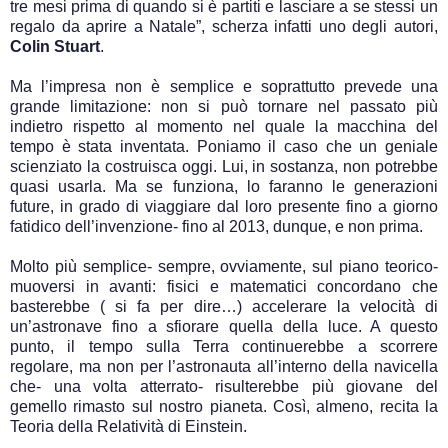
tre mesi prima di quando si è partiti e lasciare a se stessi un
regalo da aprire a Natale”, scherza infatti uno degli autori,
Colin Stuart
.
Ma l’impresa non è semplice e soprattutto prevede una
grande limitazione: non si può tornare nel passato più
indietro rispetto al momento nel quale la macchina del
tempo è stata inventata. Poniamo il caso che un geniale
scienziato la costruisca oggi. Lui, in sostanza, non potrebbe
quasi usarla. Ma se funziona, lo faranno le generazioni
future, in grado di viaggiare dal loro presente fino a giorno
fatidico dell’invenzione- fino al 2013, dunque, e non prima.
Molto più semplice- sempre, ovviamente, sul piano teorico-
muoversi in avanti: fisici e matematici concordano che
basterebbe ( si fa per dire…) accelerare la velocità di
un’astronave fino a sfiorare quella della luce. A questo
punto, il tempo sulla Terra continuerebbe a scorrere
regolare, ma non per l’astronauta all’interno della navicella
che- una volta atterrato- risulterebbe più giovane del
gemello rimasto sul nostro pianeta. Così, almeno, recita la
Teoria della Relatività di Einstein.