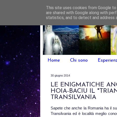
This site uses cookies from Google to d
are shared with Google along with perf
statistics, and to detect and address 
Home
Chi sono
Esperien
30 giugno 2014
LE ENIGMATICHE AN
HOIA-BACIU IL "TRI
TRANSILVANIA
Sapete che anche la Romania ha il su
Transilvania ed è località meglio con