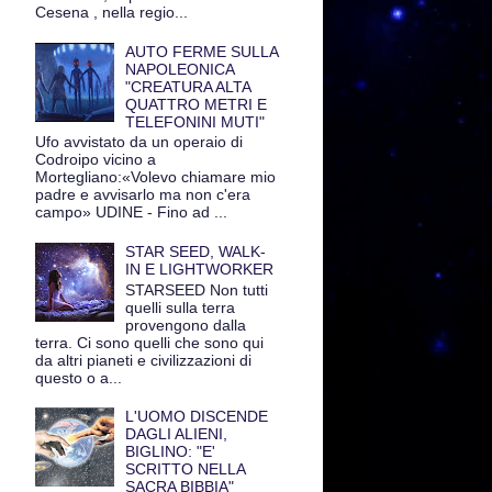
Cesena , nella regio...
AUTO FERME SULLA
NAPOLEONICA
"CREATURA ALTA
QUATTRO METRI E
TELEFONINI MUTI"
Ufo avvistato da un operaio di
Codroipo vicino a
Mortegliano:«Volevo chiamare mio
padre e avvisarlo ma non c'era
campo» UDINE - Fino ad ...
STAR SEED, WALK-
IN E LIGHTWORKER
STARSEED Non tutti
quelli sulla terra
provengono dalla
terra. Ci sono quelli che sono qui
da altri pianeti e civilizzazioni di
questo o a...
L'UOMO DISCENDE
DAGLI ALIENI,
BIGLINO: "E'
SCRITTO NELLA
SACRA BIBBIA"