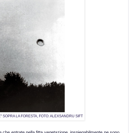
" SOPRA LA FORESTA, FOTO: ALEXSANDRU SIFT
 che entrate nella fitta vegetazione, inspiegabilmente ne sono