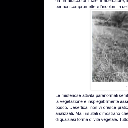
da un attacco animale. Il ricercatore, 
per non compromettere l’incolumità del 
I
Le misteriose attività paranormali sem
la vegetazione è inspiegabilmente
ass
bosco. Desertica, non vi cresce pratica
analizzati. Ma i risultati dimostrano c
di qualsiasi forma di vita vegetale. Tut