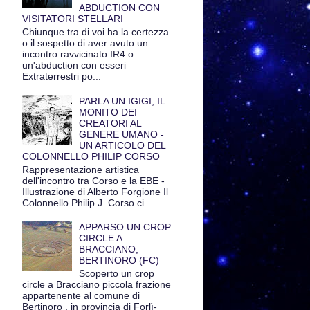
ABDUCTION CON
VISITATORI STELLARI
Chiunque tra di voi ha la certezza
o il sospetto di aver avuto un
incontro ravvicinato IR4 o
un'abduction con esseri
Extraterrestri po...
PARLA UN IGIGI, IL
MONITO DEI
CREATORI AL
GENERE UMANO -
UN ARTICOLO DEL
COLONNELLO PHILIP CORSO
Rappresentazione artistica
dell'incontro tra Corso e la EBE -
Illustrazione di Alberto Forgione Il
Colonnello Philip J. Corso ci ...
APPARSO UN CROP
CIRCLE A
BRACCIANO,
BERTINORO (FC)
Scoperto un crop
circle a Bracciano piccola frazione
appartenente al comune di
Bertinoro , in provincia di Forlì-