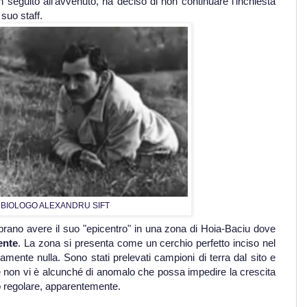
in seguito all'avvenuto, ha deciso di non continuare l’inchiesta
suo staff.
L BIOLOGO ALEXANDRU SIFT
brano avere il suo "epicentro" in una zona di Hoia-Baciu dove
ente
. La zona si presenta come un cerchio perfetto inciso nel
mente nulla. Sono stati prelevati campioni di terra dal sito e
he non vi è alcunché di anomalo che possa impedire la crescita
to regolare, apparentemente.