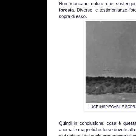
Non mancano coloro che sostengon
foresta
. Diverse le testimonianze foto
sopra di esso.
LUCE INSPIEGABILE SOPRA
Quindi in conclusione, cosa è questa
anomalie magnetiche forse dovute alla
altri universi dal quale provengono gli e