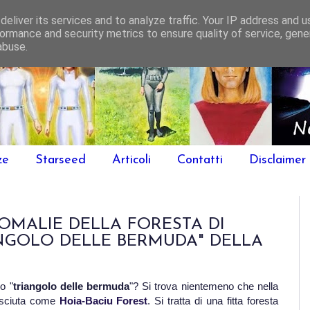
eliver its services and to analyze traffic. Your IP address and 
ormance and security metrics to ensure quality of service, gen
abuse.
ze
Starseed
Articoli
Contatti
Disclaimer
OMALIE DELLA FORESTA DI
ANGOLO DELLE BERMUDA" DELLA
o "
triangolo delle bermuda
"? Si trova nientemeno che nella
osciuta come
Hoia-Baciu Forest
. Si tratta di una fitta foresta