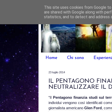
This site uses cookies from Google to d
are shared with Google along with perf
statistics, and to detect and address 
Home
Chi sono
Esperien
23 luglio 2014
IL PENTAGONO FINA
NEUTRALIZZARE IL 
“Il
Pentagono finanzia studi sul ter
individui vengono così identificati come
giornalista americano
Glen Ford
, comm