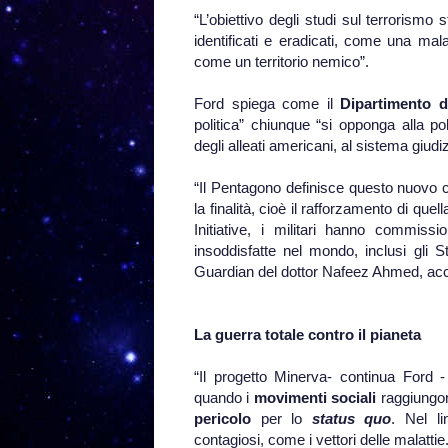
“L’obiettivo degli studi sul terrorismo 
identificati e eradicati, come una mala
come un territorio nemico”.
Ford spiega come il
Dipartimento d
politica” chiunque “si opponga alla po
degli alleati americani, al sistema giud
“Il Pentagono definisce questo nuovo 
la finalità, cioè il rafforzamento di qu
Initiative, i militari hanno commiss
insoddisfatte nel mondo, inclusi gli St
Guardian del dottor Nafeez Ahmed, acca
La guerra totale contro il pianeta
“Il progetto Minerva- continua Ford -
quando i
movimenti sociali
raggiungo
pericolo
per lo
status quo
. Nel li
contagiosi, come i vettori delle malattie.