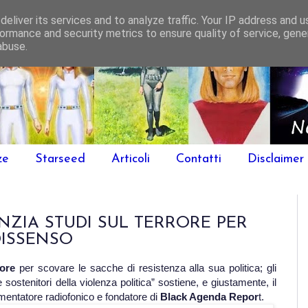
eliver its services and to analyze traffic. Your IP address and 
ormance and security metrics to ensure quality of service, gen
abuse.
ze
Starseed
Articoli
Contatti
Disclaimer
NZIA STUDI SUL TERRORE PER
DISSENSO
rore
per scovare le sacche di resistenza alla sua politica; gli
 sostenitori della violenza politica” sostiene, e giustamente, il
entatore radiofonico e fondatore di
Black Agenda Repor
t.