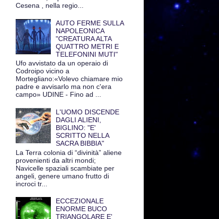
Cesena , nella regio...
AUTO FERME SULLA
NAPOLEONICA
"CREATURA ALTA
QUATTRO METRI E
TELEFONINI MUTI"
Ufo avvistato da un operaio di
Codroipo vicino a
Mortegliano:«Volevo chiamare mio
padre e avvisarlo ma non c'era
campo» UDINE - Fino ad ...
L'UOMO DISCENDE
DAGLI ALIENI,
BIGLINO: "E'
SCRITTO NELLA
SACRA BIBBIA"
La Terra colonia di “divinità” aliene
provenienti da altri mondi;
Navicelle spaziali scambiate per
angeli, genere umano frutto di
incroci tr...
ECCEZIONALE
ENORME BUCO
TRIANGOLARE E'