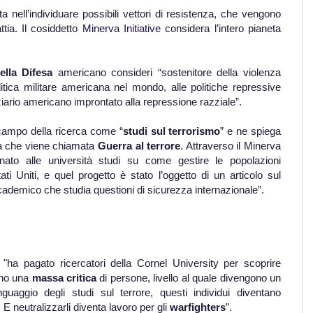
sta nell’individuare possibili vettori di resistenza, che vengono
ttia. Il cosiddetto
Minerva Initiative
considera l’intero pianeta
ella Difesa
americano consideri “sostenitore della violenza
litica militare americana nel mondo, alle politiche repressive
iziario americano improntato alla repressione razziale”.
campo della ricerca come “
studi sul terrorismo
” e ne spiega
ella che viene chiamata
Guerra al terrore
. Attraverso il Minerva
ionato alle università studi su come gestire le popolazioni
ati Uniti, e quel progetto è stato l’oggetto di un articolo sul
demico che studia questioni di sicurezza internazionale”.
 "ha pagato ricercatori della Cornel University per scoprire
no una
massa critica
di persone, livello al quale divengono un
nguaggio degli studi sul terrore, questi individui diventano
 E neutralizzarli diventa lavoro per gli
warfighters
”.