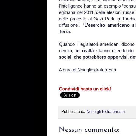
l’intelligence hanno ad esempio “consul
egiziana nel 2011, delle elezioni russe n
delle proteste al Gazi Park in Turchi
diffusione”. “
L’esercito americano si
Terra
.
Quando i legislatori americani dicono d
nemici,
in realtà
stanno difendendo l
sociali che potrebbero opporvisi, d
A cura di Noiegliextraterrestri
Condividi basta un click!
Pubblicato da
Noi e gli Extraterrestri
Nessun commento: