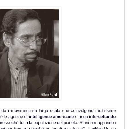
iando i movimenti su larga scala che coinvolgono moltissime
é le agenzie di
intelligence americane
stanno
intercettando
di pressochè tutta la popolazione del pianeta. Stanno mappando i
i per trovare possibili vettori di resistenza”. I militari Usa e