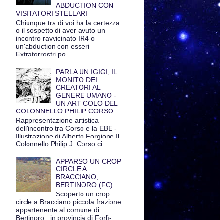
ABDUCTION CON
VISITATORI STELLARI
Chiunque tra di voi ha la certezza
o il sospetto di aver avuto un
incontro ravvicinato IR4 o
un'abduction con esseri
Extraterrestri po...
PARLA UN IGIGI, IL
MONITO DEI
CREATORI AL
GENERE UMANO -
UN ARTICOLO DEL
COLONNELLO PHILIP CORSO
Rappresentazione artistica
dell'incontro tra Corso e la EBE -
Illustrazione di Alberto Forgione Il
Colonnello Philip J. Corso ci ...
APPARSO UN CROP
CIRCLE A
BRACCIANO,
BERTINORO (FC)
Scoperto un crop
circle a Bracciano piccola frazione
appartenente al comune di
Bertinoro , in provincia di Forlì-