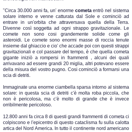
"Circa 30.000 anni fa, un' enorme
cometa
entrò nel sistema
solare interno e venne catturata dal Sole e cominciò ad
entrare in un'orbita che attraversava quella della Terra.
Divenne così soggetta ad ogni strappo gravitazionale. Le
comete non sono cosi grandemente solide come gli
asteroidi. Le comete sono enormi masse di roccia tenute
insieme dal ghiaccio e cio' che accade poi con questi strappi
gravitazionali e col passare del tempo, è che quella cometa
gigante iniziò a rompersi in frammenti , alcuni dei quali
arrivavano ad essere grandi 20 miglia, altri potevano essere
della misura del vostro pugno. Cosi cominciò a formarsi una
scia di detriti.
Immaginate una enorme ciambella sparsa intorno al sistema
solare: in questa scia di detriti c'è molta roba piccola, che
non è pericolosa, ma c'è molto di grande che è invece
orribilmente pericoloso.
12.800 anni fa circa 8 di questi grandi frammenti di cometa ci
colpiscono e l'epicentro di questo cataclisma fu sulla calotta
artica del Nord America. In tutto il continente nord americano