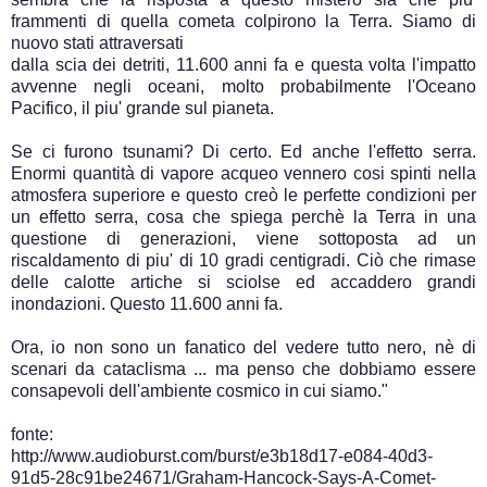
frammenti di quella cometa colpirono la Terra. Siamo di
nuovo stati attraversati
dalla scia dei detriti, 11.600 anni fa e questa volta l'impatto
avvenne negli oceani, molto probabilmente l'Oceano
Pacifico, il piu' grande sul pianeta.
Se ci furono tsunami? Di certo. Ed anche l'effetto serra.
Enormi quantità di vapore acqueo vennero cosi spinti nella
atmosfera superiore e questo creò le perfette condizioni per
un effetto serra, cosa che spiega perchè la Terra in una
questione di generazioni, viene sottoposta ad un
riscaldamento di piu' di 10 gradi centigradi. Ciò che rimase
delle calotte artiche si sciolse ed accaddero grandi
inondazioni. Questo 11.600 anni fa.
Ora, io non sono un fanatico del vedere tutto nero, nè di
scenari da cataclisma ... ma penso che dobbiamo essere
consapevoli dell'ambiente cosmico in cui siamo."
fonte:
http://www.audioburst.com/burst/e3b18d17-e084-40d3-
91d5-28c91be24671/Graham-Hancock-Says-A-Comet-