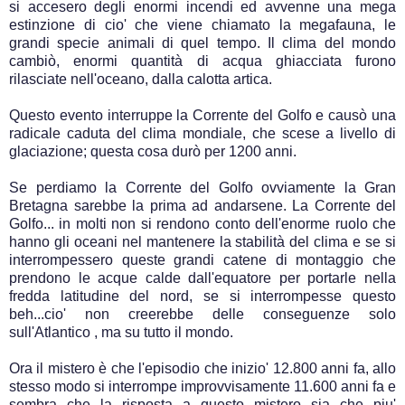
si accesero degli enormi incendi ed avvenne una mega
estinzione di cio' che viene chiamato la megafauna, le
grandi specie animali di quel tempo. Il clima del mondo
cambiò, enormi quantità di acqua ghiacciata furono
rilasciate nell'oceano, dalla calotta artica.
Questo evento interruppe la Corrente del Golfo e causò una
radicale caduta del clima mondiale, che scese a livello di
glaciazione; questa cosa durò per 1200 anni.
Se perdiamo la Corrente del Golfo ovviamente la Gran
Bretagna sarebbe la prima ad andarsene. La Corrente del
Golfo... in molti non si rendono conto dell'enorme ruolo che
hanno gli oceani nel mantenere la stabilità del clima e se si
interrompessero queste grandi catene di montaggio che
prendono le acque calde dall'equatore per portarle nella
fredda latitudine del nord, se si interrompesse questo
beh...cio' non creerebbe delle conseguenze solo
sull'Atlantico , ma su tutto il mondo.
Ora il mistero è che l'episodio che inizio' 12.800 anni fa, allo
stesso modo si interrompe improvvisamente 11.600 anni fa e
sembra che la risposta a questo mistero sia che piu'