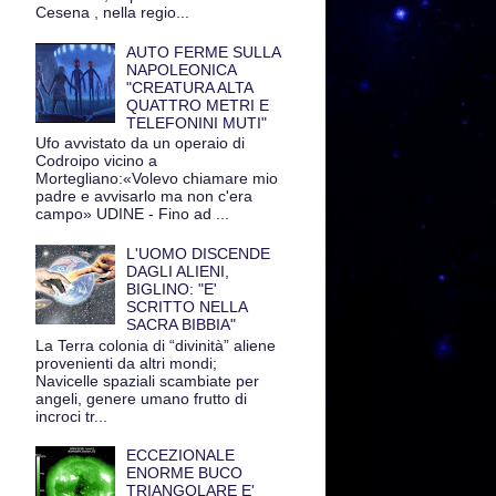
Cesena , nella regio...
AUTO FERME SULLA
NAPOLEONICA
"CREATURA ALTA
QUATTRO METRI E
TELEFONINI MUTI"
Ufo avvistato da un operaio di
Codroipo vicino a
Mortegliano:«Volevo chiamare mio
padre e avvisarlo ma non c'era
campo» UDINE - Fino ad ...
L'UOMO DISCENDE
DAGLI ALIENI,
BIGLINO: "E'
SCRITTO NELLA
SACRA BIBBIA"
La Terra colonia di “divinità” aliene
provenienti da altri mondi;
Navicelle spaziali scambiate per
angeli, genere umano frutto di
incroci tr...
ECCEZIONALE
ENORME BUCO
TRIANGOLARE E'