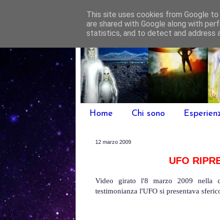
This site uses cookies from Google to d
are shared with Google along with perf
statistics, and to detect and address 
Home
Chi sono
Esperien
12 marzo 2009
UFO RIPRE
Video girato l'8 marzo 2009 nella c
testimonianza l'UFO si presentava sferico