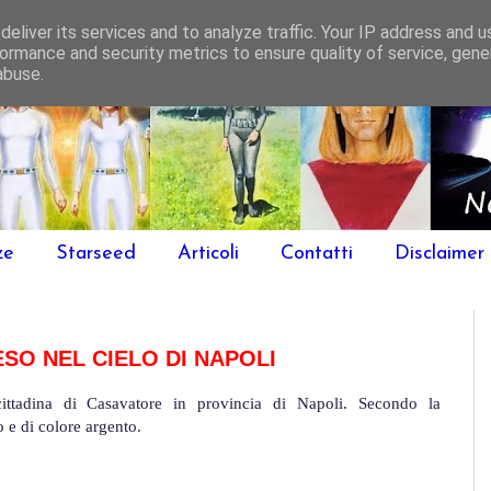
eliver its services and to analyze traffic. Your IP address and 
ormance and security metrics to ensure quality of service, gen
abuse.
ze
Starseed
Articoli
Contatti
Disclaimer
SO NEL CIELO DI NAPOLI
ittadina di Casavatore in provincia di Napoli. Secondo la
 e di colore argento.