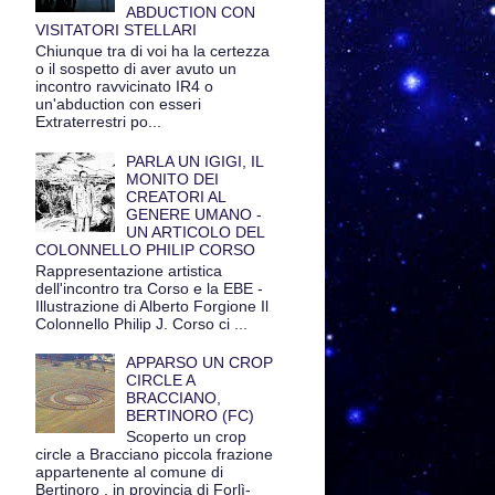
ABDUCTION CON
VISITATORI STELLARI
Chiunque tra di voi ha la certezza
o il sospetto di aver avuto un
incontro ravvicinato IR4 o
un'abduction con esseri
Extraterrestri po...
PARLA UN IGIGI, IL
MONITO DEI
CREATORI AL
GENERE UMANO -
UN ARTICOLO DEL
COLONNELLO PHILIP CORSO
Rappresentazione artistica
dell'incontro tra Corso e la EBE -
Illustrazione di Alberto Forgione Il
Colonnello Philip J. Corso ci ...
APPARSO UN CROP
CIRCLE A
BRACCIANO,
BERTINORO (FC)
Scoperto un crop
circle a Bracciano piccola frazione
appartenente al comune di
Bertinoro , in provincia di Forlì-