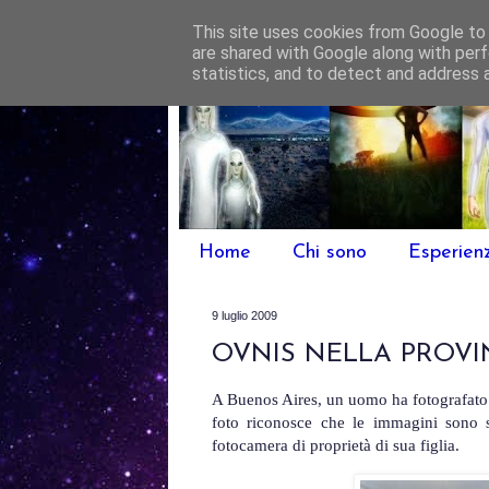
This site uses cookies from Google to d
are shared with Google along with perf
statistics, and to detect and address 
Home
Chi sono
Esperien
9 luglio 2009
OVNIS NELLA PROVI
A Buenos Aires, un uomo ha fotografato u
foto riconosce che le immagini sono s
fotocamera di proprietà di sua figlia.