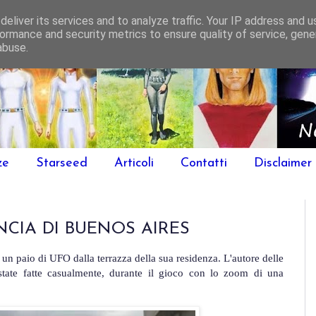
eliver its services and to analyze traffic. Your IP address and 
ormance and security metrics to ensure quality of service, gen
abuse.
ze
Starseed
Articoli
Contatti
Disclaimer
NCIA DI BUENOS AIRES
n paio di UFO dalla terrazza della sua residenza. L'autore delle
tate fatte casualmente, durante il gioco con lo zoom di una