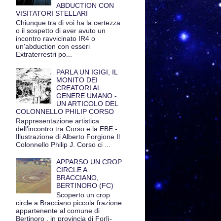
ABDUCTION CON
VISITATORI STELLARI
Chiunque tra di voi ha la certezza
o il sospetto di aver avuto un
incontro ravvicinato IR4 o
un'abduction con esseri
Extraterrestri po...
PARLA UN IGIGI, IL
MONITO DEI
CREATORI AL
GENERE UMANO -
UN ARTICOLO DEL
COLONNELLO PHILIP CORSO
Rappresentazione artistica
dell'incontro tra Corso e la EBE -
Illustrazione di Alberto Forgione Il
Colonnello Philip J. Corso ci ...
APPARSO UN CROP
CIRCLE A
BRACCIANO,
BERTINORO (FC)
Scoperto un crop
circle a Bracciano piccola frazione
appartenente al comune di
Bertinoro , in provincia di Forlì-