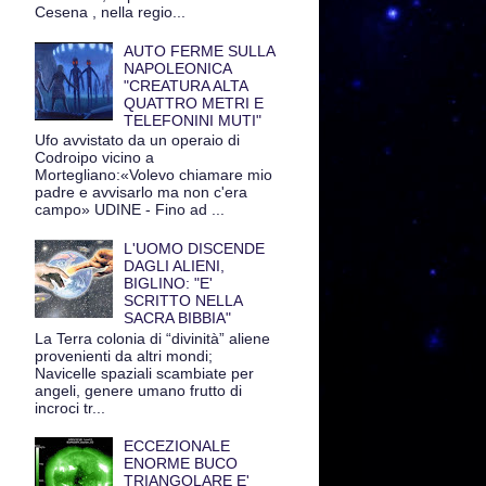
Cesena , nella regio...
AUTO FERME SULLA
NAPOLEONICA
"CREATURA ALTA
QUATTRO METRI E
TELEFONINI MUTI"
Ufo avvistato da un operaio di
Codroipo vicino a
Mortegliano:«Volevo chiamare mio
padre e avvisarlo ma non c'era
campo» UDINE - Fino ad ...
L'UOMO DISCENDE
DAGLI ALIENI,
BIGLINO: "E'
SCRITTO NELLA
SACRA BIBBIA"
La Terra colonia di “divinità” aliene
provenienti da altri mondi;
Navicelle spaziali scambiate per
angeli, genere umano frutto di
incroci tr...
ECCEZIONALE
ENORME BUCO
TRIANGOLARE E'