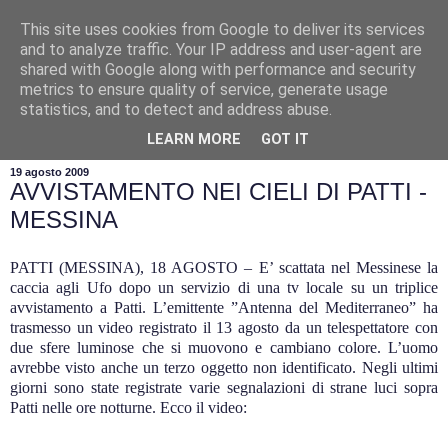
This site uses cookies from Google to deliver its services
and to analyze traffic. Your IP address and user-agent are
shared with Google along with performance and security
metrics to ensure quality of service, generate usage
statistics, and to detect and address abuse.
▼
LEARN MORE
GOT IT
19 agosto 2009
AVVISTAMENTO NEI CIELI DI PATTI -
MESSINA
PATTI (MESSINA), 18 AGOSTO – E’ scattata nel Messinese la
caccia agli Ufo dopo un servizio di una tv locale su un triplice
avvistamento a Patti. L’emittente ”Antenna del Mediterraneo” ha
trasmesso un video registrato il 13 agosto da un telespettatore con
due sfere luminose che si muovono e cambiano colore. L’uomo
avrebbe visto anche un terzo oggetto non identificato. Negli ultimi
giorni sono state registrate varie segnalazioni di strane luci sopra
Patti nelle ore notturne.
Ecco il video: