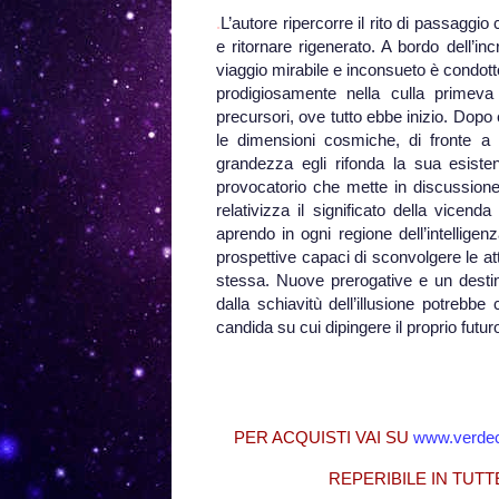
.
L’autore ripercorre il rito di passaggio
e ritornare rigenerato. A bordo dell’in
viaggio mirabile e inconsueto è condotto
prodigiosamente nella culla primeva 
precursori, ove tutto ebbe inizio. Dopo
le dimensioni cosmiche, di fronte 
grandezza egli rifonda la sua esiste
provocatorio che mette in discussione 
relativizza il significato della vicen
aprendo in ogni regione dell’intelligen
prospettive capaci di sconvolgere le att
stessa. Nuove prerogative e un destin
dalla schiavitù dell’illusione potrebbe
candida su cui dipingere il proprio futu
PER ACQUISTI VAI SU
www.verdec
REPERIBILE IN TUTT