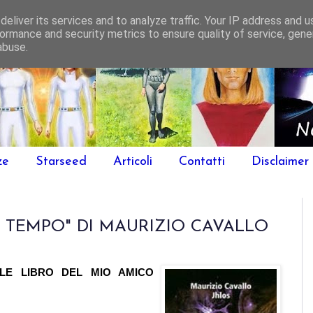
eliver its services and to analyze traffic. Your IP address and 
ormance and security metrics to ensure quality of service, gen
abuse.
ze
Starseed
Articoli
Contatti
Disclaimer
L TEMPO" DI MAURIZIO CAVALLO
BILE LIBRO DEL MIO AMICO