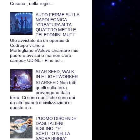
Cesena , nella regio...
AUTO FERME SULLA
NAPOLEONICA
"CREATURA ALTA
QUATTRO METRI E
TELEFONINI MUTI"
Ufo avvistato da un operaio di
Codroipo vicino a
Mortegliano:«Volevo chiamare mio
padre e avvisarlo ma non c'era
campo» UDINE - Fino ad ...
STAR SEED, WALK-
IN E LIGHTWORKER
STARSEED Non tutti
quelli sulla terra
provengono dalla
terra. Ci sono quelli che sono qui
da altri pianeti e civilizzazioni di
questo o a...
L'UOMO DISCENDE
DAGLI ALIENI,
BIGLINO: "E'
SCRITTO NELLA
SACRA BIBBIA"