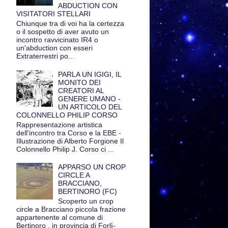
ABDUCTION CON
VISITATORI STELLARI
Chiunque tra di voi ha la certezza
o il sospetto di aver avuto un
incontro ravvicinato IR4 o
un'abduction con esseri
Extraterrestri po...
PARLA UN IGIGI, IL
MONITO DEI
CREATORI AL
GENERE UMANO -
UN ARTICOLO DEL
COLONNELLO PHILIP CORSO
Rappresentazione artistica
dell'incontro tra Corso e la EBE -
Illustrazione di Alberto Forgione Il
Colonnello Philip J. Corso ci ...
APPARSO UN CROP
CIRCLE A
BRACCIANO,
BERTINORO (FC)
Scoperto un crop
circle a Bracciano piccola frazione
appartenente al comune di
Bertinoro , in provincia di Forlì-