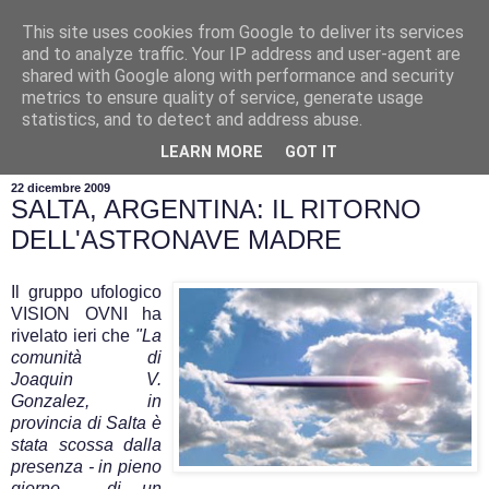
This site uses cookies from Google to deliver its services
and to analyze traffic. Your IP address and user-agent are
shared with Google along with performance and security
metrics to ensure quality of service, generate usage
statistics, and to detect and address abuse.
▼
LEARN MORE
GOT IT
22 dicembre 2009
SALTA, ARGENTINA: IL RITORNO
DELL'ASTRONAVE MADRE
Il gruppo ufologico
VISION OVNI ha
rivelato ieri che
"La
comunità di
Joaquin V.
Gonzalez, in
provincia di Salta è
stata scossa dalla
presenza - in pieno
giorno - di un