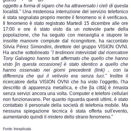
oggetto a forma di sigaro che ha attraversato i cieli di questa
località."
Una misteriosa interruzione del servizio telefonico
è stata segnalata proprio mentre il fenomeno si è verificava.
Il fenomeno è stato registrato Martedì 15 dicembre alle ore
17:00 e ore è stato visto da un notevole parte della
popolazione, che ha seguito con meraviglia e stupore le
insolite manovre compiute dal ricongnitore, ha raccontato
Silvia Pérez Simondini, direttore del gruppo VISION OVNI.
Ha anche sottolineato
"I testimoni intervistati dal ricercatore
Tony Galvagno hanno tutti affermato che quello che hanno
visto [in questa occasione] è stato identico a quello che
hanno osservato nei giorni precedenti (
link
) , con la
differenza che qui il velivolo era senza luci."
Inoltre il
ricercatore della VISION OVNI che ha visto l'oggetto, l'ha
descritto di apparenza metallica, e che [la città] è rimasta
senza servizi ancora una volta. Computer e telefoni cellulari
non funzionavano. Per quanto riguarda questi ultimi, è stato
contattato il personale della società di telefonia mobile. Ma
nessuna spiegazione tecnica è stata offerta sull'evento,
aumentando quindi il mistero dello strano fenomeno."
Fonte: Inexplicata