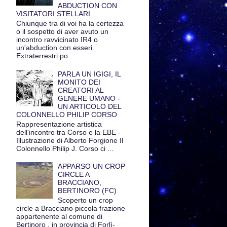
ABDUCTION CON
VISITATORI STELLARI
Chiunque tra di voi ha la certezza
o il sospetto di aver avuto un
incontro ravvicinato IR4 o
un'abduction con esseri
Extraterrestri po...
PARLA UN IGIGI, IL
MONITO DEI
CREATORI AL
GENERE UMANO -
UN ARTICOLO DEL
COLONNELLO PHILIP CORSO
Rappresentazione artistica
dell'incontro tra Corso e la EBE -
Illustrazione di Alberto Forgione Il
Colonnello Philip J. Corso ci ...
APPARSO UN CROP
CIRCLE A
BRACCIANO,
BERTINORO (FC)
Scoperto un crop
circle a Bracciano piccola frazione
appartenente al comune di
Bertinoro , in provincia di Forlì-