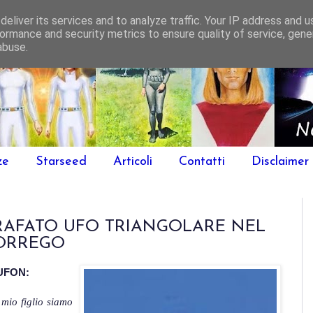
eliver its services and to analyze traffic. Your IP address and 
ormance and security metrics to ensure quality of service, gen
abuse.
ze
Starseed
Articoli
Contatti
Disclaimer
RAFATO UFO TRIANGOLARE NEL
BORREGO
UFON:
mio figlio siamo