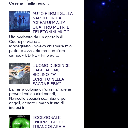
Cesena , nella regio...
AUTO FERME SULLA
NAPOLEONICA
"CREATURA ALTA
QUATTRO METRI E
TELEFONINI MUTI"
Ufo avvistato da un operaio di
Codroipo vicino a
Mortegliano:«Volevo chiamare mio
padre e avvisarlo ma non c'era
campo» UDINE - Fino ad ...
L'UOMO DISCENDE
DAGLI ALIENI,
BIGLINO: "E'
SCRITTO NELLA
SACRA BIBBIA"
La Terra colonia di “divinità” aliene
provenienti da altri mondi;
Navicelle spaziali scambiate per
angeli, genere umano frutto di
incroci tr...
ECCEZIONALE
ENORME BUCO
TRIANGOLARE E'