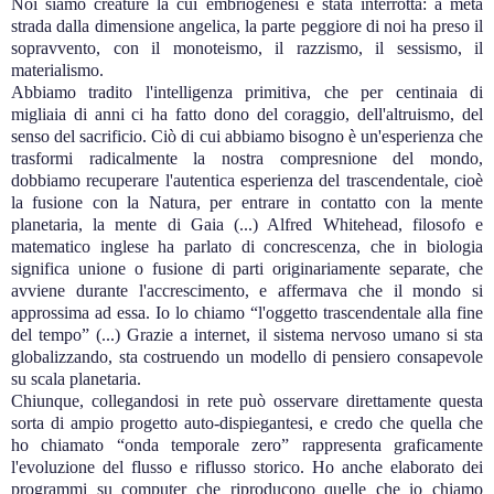
Noi siamo creature la cui embriogenesi è stata interrotta: a metà
strada dalla dimensione angelica, la parte peggiore di noi ha preso il
sopravvento, con il monoteismo, il razzismo, il sessismo, il
materialismo.
Abbiamo tradito l'intelligenza primitiva, che per centinaia di
migliaia di anni ci ha fatto dono del coraggio, dell'altruismo, del
senso del sacrificio. Ciò di cui abbiamo bisogno è un'esperienza che
trasformi radicalmente la nostra compresnione del mondo,
dobbiamo recuperare l'autentica esperienza del trascendentale, cioè
la fusione con la Natura, per entrare in contatto con la mente
planetaria, la mente di Gaia (...) Alfred Whitehead, filosofo e
matematico inglese ha parlato di concrescenza, che in biologia
significa unione o fusione di parti originariamente separate, che
avviene durante l'accrescimento, e affermava che il mondo si
approssima ad essa. Io lo chiamo “l'oggetto trascendentale alla fine
del tempo” (...) Grazie a internet, il sistema nervoso umano si sta
globalizzando, sta costruendo un modello di pensiero consapevole
su scala planetaria.
Chiunque, collegandosi in rete può osservare direttamente questa
sorta di ampio progetto auto-dispiegantesi, e credo che quella che
ho chiamato “onda temporale zero” rappresenta graficamente
l'evoluzione del flusso e riflusso storico. Ho anche elaborato dei
programmi su computer che riproducono quelle che io chiamo