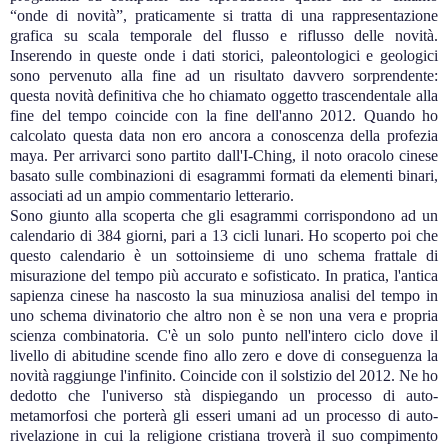
“onde di novità”, praticamente si tratta di una rappresentazione
grafica su scala temporale del flusso e riflusso delle novità.
Inserendo in queste onde i dati storici, paleontologici e geologici
sono pervenuto alla fine ad un risultato davvero sorprendente:
questa novità definitiva che ho chiamato oggetto trascendentale alla
fine del tempo coincide con la fine dell'anno 2012. Quando ho
calcolato questa data non ero ancora a conoscenza della profezia
maya. Per arrivarci sono partito dall'I-Ching, il noto oracolo cinese
basato sulle combinazioni di esagrammi formati da elementi binari,
associati ad un ampio commentario letterario.
Sono giunto alla scoperta che gli esagrammi corrispondono ad un
calendario di 384 giorni, pari a 13 cicli lunari. Ho scoperto poi che
questo calendario è un sottoinsieme di uno schema frattale di
misurazione del tempo più accurato e sofisticato. In pratica, l'antica
sapienza cinese ha nascosto la sua minuziosa analisi del tempo in
uno schema divinatorio che altro non è se non una vera e propria
scienza combinatoria. C'è un solo punto nell'intero ciclo dove il
livello di abitudine scende fino allo zero e dove di conseguenza la
novità raggiunge l'infinito. Coincide con il solstizio del 2012. Ne ho
dedotto che l'universo stà dispiegando un processo di auto-
metamorfosi che porterà gli esseri umani ad un processo di auto-
rivelazione in cui la religione cristiana troverà il suo compimento