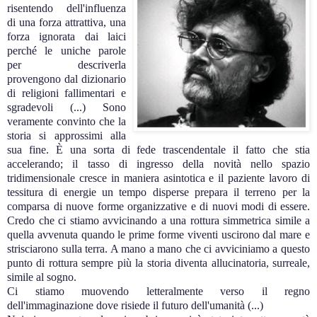
risentendo dell'influenza
di una forza attrattiva, una
forza ignorata dai laici
perché le uniche parole
per descriverla
provengono dal dizionario
di religioni fallimentari e
sgradevoli (...) Sono
veramente convinto che la
storia si approssimi alla
sua fine. È una sorta di fede trascendentale il fatto che stia
accelerando; il tasso di ingresso della novità nello spazio
tridimensionale cresce in maniera asintotica e il paziente lavoro di
tessitura di energie un tempo disperse prepara il terreno per la
comparsa di nuove forme organizzative e di nuovi modi di essere.
Credo che ci stiamo avvicinando a una rottura simmetrica simile a
quella avvenuta quando le prime forme viventi uscirono dal mare e
strisciarono sulla terra. A mano a mano che ci avviciniamo a questo
punto di rottura sempre più la storia diventa allucinatoria, surreale,
simile al sogno.
Ci stiamo muovendo letteralmente verso il regno
dell'immaginazione dove risiede il futuro dell'umanità (...)