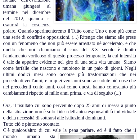
umana giungerà al
termine nel dicembre
del 2012, quando si
esaurirà la coscienza
polare. Quando sperimenteremo il Tutto come Uno e non più come
una serie di conflitti e opposizioni. (...) Ritengo che siamo alle prese
con un fenomeno che non può essere arrestato né accelerato, e che
quello che noi chiamiamo il caos del XX secolo è difatto
l'andamento vorticoso di questo processo temporale, la cui intensità
è tale da apparire evidente nel giro di una sola vita umana. Siamo
come farfalle che nascono e muoiono in un paio di giorni. Negli
ultimi dodici mesi sono occorse più trasformazioni che nei
precedenti vent'anni, e in quei vent'anni sono accadute più cose che
nei precedenti cento anni, così come questi hanno conosciuto più
cambiamenti rispetto ai mille anni prima, e via di seguito (...)
.
Ora, il risultato cui sono pervenuto dopo 25 anni di messa a punto
della situazione non è solo l'idea dell'auto-responsabilità individuale
e della necessità di sottrarsi alle istituzioni dominanti.
Tutto ciò è piuttosto scontato.
C'è qualcos'altro di cui vale la pena parlare, ed è il fatto che il
mondo umano sta