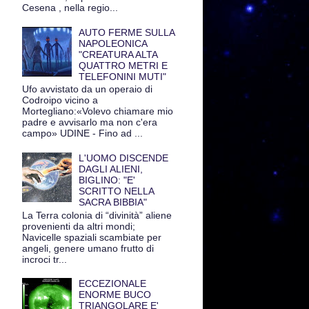
Cesena , nella regio...
AUTO FERME SULLA
NAPOLEONICA
"CREATURA ALTA
QUATTRO METRI E
TELEFONINI MUTI"
Ufo avvistato da un operaio di
Codroipo vicino a
Mortegliano:«Volevo chiamare mio
padre e avvisarlo ma non c'era
campo» UDINE - Fino ad ...
L'UOMO DISCENDE
DAGLI ALIENI,
BIGLINO: "E'
SCRITTO NELLA
SACRA BIBBIA"
La Terra colonia di “divinità” aliene
provenienti da altri mondi;
Navicelle spaziali scambiate per
angeli, genere umano frutto di
incroci tr...
ECCEZIONALE
ENORME BUCO
TRIANGOLARE E'