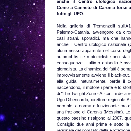
anche il Centro ufologico nazio
Come a Canneto di Caronia forse al
tutto gli UFO.
Nella galleria di Tremonzelli sull'A
Palermo-Catania, avvengono da circ
casi strani, sporadici, ma che hanno
anche il Centro ufologico nazionale 
alcun nesso apparente nel corso degli
automobilisti e motociclisti sono stati 
conseguenze. L'ultimo episodio è avv
giornalista. La dinamica dei fatti è sem
improvvisamente avviene il black-out, 
alla guida, naturalmente, perde il 
riaccendono, il motore riparte e lo sfo
di "The Twilight Zone - Ai confini della 
Ugo Dibennardo, direttore regionale Anas
normale, a norma e funzionante ma c'è
una frazione di Caronia (Messina). Le
questo paesino risalgono al 2007, qua
Consiglio due anni prima e sotto la
regionale del comitato della Protezione 