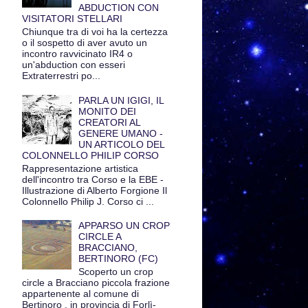
ABDUCTION CON
VISITATORI STELLARI
Chiunque tra di voi ha la certezza
o il sospetto di aver avuto un
incontro ravvicinato IR4 o
un'abduction con esseri
Extraterrestri po...
PARLA UN IGIGI, IL
MONITO DEI
CREATORI AL
GENERE UMANO -
UN ARTICOLO DEL
COLONNELLO PHILIP CORSO
Rappresentazione artistica
dell'incontro tra Corso e la EBE -
Illustrazione di Alberto Forgione Il
Colonnello Philip J. Corso ci ...
APPARSO UN CROP
CIRCLE A
BRACCIANO,
BERTINORO (FC)
Scoperto un crop
circle a Bracciano piccola frazione
appartenente al comune di
Bertinoro , in provincia di Forlì-