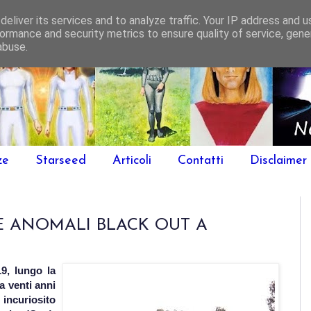
eliver its services and to analyze traffic. Your IP address and 
ormance and security metrics to ensure quality of service, gen
abuse.
ze
Starseed
Articoli
Contatti
Disclaimer
E ANOMALI BLACK OUT A
19, lungo la
a venti anni
 incuriosito