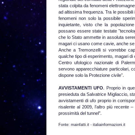
stata colpita da fenomeni elettromagneti
ad altissima frequenza. Tra le possibili
fenomeni non solo la possibile sperim
inquietante, visto che la popolazion
possano essere state testate "tecnolog
che lo Stato ammette in assoluta sereni
magari ci usano come cavie, anche se n
Anche a Tremonzelli si vorrebbe capi
qualche tipo di esperimento, magari di 
Centro ufologico nazionale di Palermo
servono apparecchiature particolari, 
dispone solo la Protezione civile".
AVVISTAMENTI UFO
. Proprio in que
presieduta da Salvatrice Migliaccio, sta 
avvistamenti di ufo proprio in corrispon
risalente al 2009, l’altro più recente
prossimità del tunnel”.
Fonte: mainfatti.it - italiainformazioni.it