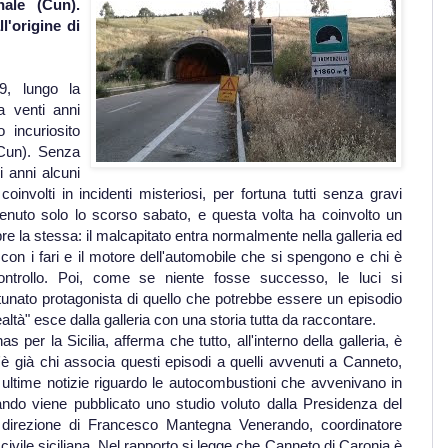
nale (Cun).
l'origine di
19, lungo la
a venti anni
 incuriosito
(Cun). Senza
 anni alcuni
coinvolti in incidenti misteriosi, per fortuna tutti senza gravi
enuto solo lo scorso sabato, e questa volta ha coinvolto un
pre la stessa: il malcapitato entra normalmente nella galleria ed
con i fari e il motore dell'automobile che si spengono e chi è
controllo. Poi, come se niente fosse successo, le luci si
rtunato protagonista di quello che potrebbe essere un episodio
realtà" esce dalla galleria con una storia tutta da raccontare.
 per la Sicilia, afferma che tutto, all'interno della galleria, è
 già chi associa questi episodi a quelli avvenuti a Canneto,
 ultime notizie riguardo le autocombustioni che avvenivano in
ndo viene pubblicato uno studio voluto dalla Presidenza del
 direzione di Francesco Mantegna Venerando, coordinatore
civile siciliana. Nel rapporto si legge che Canneto di Caronia è