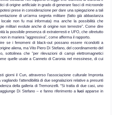
ci di origine artificiale in grado di generare fasci di microonde
 ipotesi prese in considerazione per dare una spiegazione a tali
entazione di un'arma segreta militare (fatto già abbastanza
e locale non fu mai informata) ma anche la possibilità che
ie militari evolute anche di origine non terrestre". Come dire
tà la possibile presenza di extraterresti e UFO, che oltretutto
on in mariera "aggressiva", come afferma il rapporto.
re se i fenomeni di black-out possano essere ricondotti a
origine aliena, ma Vito Piero Di Stefano, del coordinamento del
, sottolinea che "per rilevazioni di campi elettromagnetici
come quelle usate a Canneto di Caronia nel messinese, di cui
sti giorni il Cun, attraverso l’associazione culturale Impronta
vagliando l’attendibilità di due segnalazioni relative a presunti
denza della galleria di Tremonzelli. “Si tratta di due casi, uno
 – aggiunge Di Stefano – e fanno riferimento a
luci
apparse in