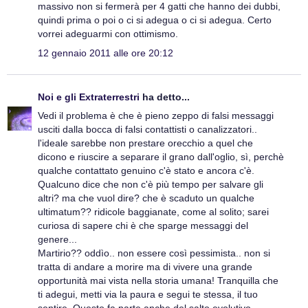
massivo non si fermerà per 4 gatti che hanno dei dubbi,
quindi prima o poi o ci si adegua o ci si adegua. Certo
vorrei adeguarmi con ottimismo.
12 gennaio 2011 alle ore 20:12
Noi e gli Extraterrestri
ha detto...
Vedi il problema è che è pieno zeppo di falsi messaggi
usciti dalla bocca di falsi contattisti o canalizzatori..
l'ideale sarebbe non prestare orecchio a quel che
dicono e riuscire a separare il grano dall'oglio, sì, perchè
qualche contattato genuino c'è stato e ancora c'è.
Qualcuno dice che non c'è più tempo per salvare gli
altri? ma che vuol dire? che è scaduto un qualche
ultimatum?? ridicole baggianate, come al solito; sarei
curiosa di sapere chi è che sparge messaggi del
genere...
Martirio?? oddìo.. non essere così pessimista.. non si
tratta di andare a morire ma di vivere una grande
opportunità mai vista nella storia umana! Tranquilla che
ti adegui, metti via la paura e segui te stessa, il tuo
sentire. Questo fa parte anche del salto evolutivo.