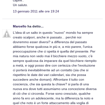
capire..
Un saluto.
13 gennaio 2011 alle ore 19:24
Marcello
ha detto...
L'idea di un salto in questo "nuovo" mondo ha sempre
creato scalpori, anche in passato... perchè noi
dovremmo esser diversi? a differenza del passato
abbiamo forse qualcosa in più e, a mio parere, l'unica
preoccupazione che ci spetta è quella del presente. Per
mia natura non vedo mai il bicchiere mezzo vuoto, c'è
sempre qualcosa da imparare da quel bicchiere riempito
a metà, e oggi posso dire con certezza che l'evoluzione
ci porterà inevitabilmente ad un contatto (sia che si
rispettino le date dei vari calendari, sia che possa
succedere anche domani). Affrontare il tutto con
coscienza, che sia questa la chiave? si parla di una
nuova era dove tutti assumiamo una concezione diversa
di ciò che ci circonda. Forse sono cresciuto, qualche
anno fa ero un adolescente, ma la differenza la noto e
quel che noto è un forte attaccamento alla voglia di