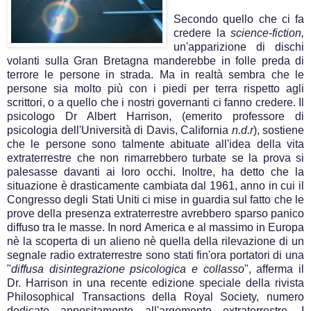
Secondo quello che ci fa
credere la
science-fiction,
un'apparizione di dischi
volanti sulla Gran Bretagna manderebbe in folle preda di
terrore le persone in strada. Ma in realtà sembra che le
persone sia molto più con i piedi per terra rispetto agli
scrittori, o a quello che i nostri governanti ci fanno credere. Il
psicologo Dr Albert Harrison, (emerito professore di
psicologia dell'Università di Davis, California
n.d.r
), sostiene
che le persone sono talmente abituate all'idea della vita
extraterrestre che non rimarrebbero turbate se la prova si
palesasse davanti ai loro occhi. Inoltre, ha detto che la
situazione è drasticamente cambiata dal 1961, anno in cui il
Congresso degli Stati Uniti ci mise in guardia sul fatto che le
prove della presenza extraterrestre avrebbero sparso panico
diffuso tra le masse. In nord America e al massimo in Europa
nè la scoperta di un alieno nè quella della rilevazione di un
segnale radio extraterrestre sono stati fin'ora portatori di una
"
diffusa disintegrazione psicologica e collasso
", afferma il
Dr. Harrison in una recente edizione speciale della rivista
Philosophical Transactions della Royal Society, numero
dedicato appositamente all'argomento extraterrestre. I