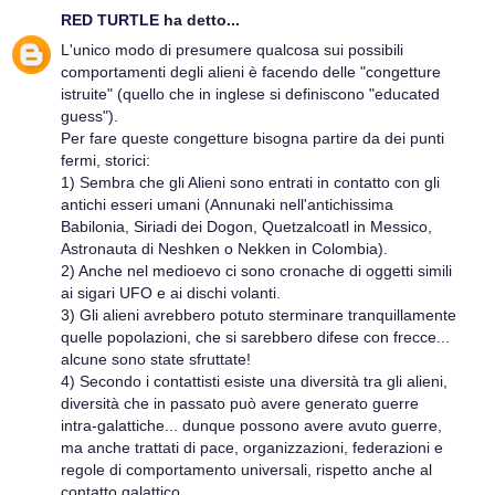
RED TURTLE
ha detto...
L'unico modo di presumere qualcosa sui possibili
comportamenti degli alieni è facendo delle "congetture
istruite" (quello che in inglese si definiscono "educated
guess").
Per fare queste congetture bisogna partire da dei punti
fermi, storici:
1) Sembra che gli Alieni sono entrati in contatto con gli
antichi esseri umani (Annunaki nell'antichissima
Babilonia, Siriadi dei Dogon, Quetzalcoatl in Messico,
Astronauta di Neshken o Nekken in Colombia).
2) Anche nel medioevo ci sono cronache di oggetti simili
ai sigari UFO e ai dischi volanti.
3) Gli alieni avrebbero potuto sterminare tranquillamente
quelle popolazioni, che si sarebbero difese con frecce...
alcune sono state sfruttate!
4) Secondo i contattisti esiste una diversità tra gli alieni,
diversità che in passato può avere generato guerre
intra-galattiche... dunque possono avere avuto guerre,
ma anche trattati di pace, organizzazioni, federazioni e
regole di comportamento universali, rispetto anche al
contatto galattico...