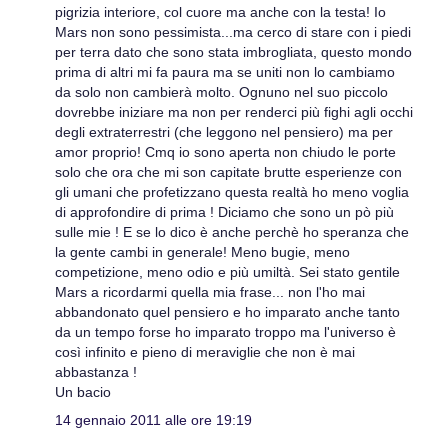
pigrizia interiore, col cuore ma anche con la testa! Io
Mars non sono pessimista...ma cerco di stare con i piedi
per terra dato che sono stata imbrogliata, questo mondo
prima di altri mi fa paura ma se uniti non lo cambiamo
da solo non cambierà molto. Ognuno nel suo piccolo
dovrebbe iniziare ma non per renderci più fighi agli occhi
degli extraterrestri (che leggono nel pensiero) ma per
amor proprio! Cmq io sono aperta non chiudo le porte
solo che ora che mi son capitate brutte esperienze con
gli umani che profetizzano questa realtà ho meno voglia
di approfondire di prima ! Diciamo che sono un pò più
sulle mie ! E se lo dico è anche perchè ho speranza che
la gente cambi in generale! Meno bugie, meno
competizione, meno odio e più umiltà. Sei stato gentile
Mars a ricordarmi quella mia frase... non l'ho mai
abbandonato quel pensiero e ho imparato anche tanto
da un tempo forse ho imparato troppo ma l'universo è
così infinito e pieno di meraviglie che non è mai
abbastanza !
Un bacio
14 gennaio 2011 alle ore 19:19