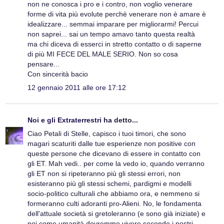
non ne conosca i pro e i contro, non voglio venerare
forme di vita più evolute perchè venerare non è amare è
idealizzare... semmai imparare per migliorarmi! Percui
non saprei... sai un tempo amavo tanto questa realtà
ma chi diceva di esserci in stretto contatto o di saperne
di più MI FECE DEL MALE SERIO. Non so cosa
pensare...
Con sincerità bacio
12 gennaio 2011 alle ore 17:12
Noi e gli Extraterrestri
ha detto...
Ciao Petali di Stelle, capisco i tuoi timori, che sono
magari scaturiti dalle tue esperienze non positive con
queste persone che dicevano di essere in contatto con
gli ET. Mah vedi.. per come la vedo io, quando verranno
gli ET non si ripeteranno più gli stessi errori, non
esisteranno più gli stessi schemi, pardigmi e modelli
socio-politico culturali che abbiamo ora, e nemmeno si
formeranno culti adoranti pro-Alieni. No, le fondamenta
dell'attuale società si gretoleranno (e sono già iniziate) e
noi come umanità dovremmo vivere secondo i nostri