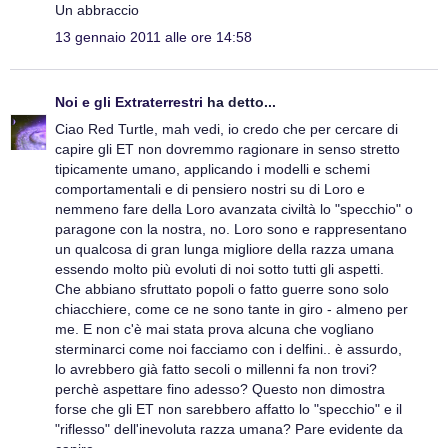
Un abbraccio
13 gennaio 2011 alle ore 14:58
Noi e gli Extraterrestri
ha detto...
Ciao Red Turtle, mah vedi, io credo che per cercare di
capire gli ET non dovremmo ragionare in senso stretto
tipicamente umano, applicando i modelli e schemi
comportamentali e di pensiero nostri su di Loro e
nemmeno fare della Loro avanzata civiltà lo "specchio" o
paragone con la nostra, no. Loro sono e rappresentano
un qualcosa di gran lunga migliore della razza umana
essendo molto più evoluti di noi sotto tutti gli aspetti.
Che abbiano sfruttato popoli o fatto guerre sono solo
chiacchiere, come ce ne sono tante in giro - almeno per
me. E non c'è mai stata prova alcuna che vogliano
sterminarci come noi facciamo con i delfini.. è assurdo,
lo avrebbero già fatto secoli o millenni fa non trovi?
perchè aspettare fino adesso? Questo non dimostra
forse che gli ET non sarebbero affatto lo "specchio" e il
"riflesso" dell'inevoluta razza umana? Pare evidente da