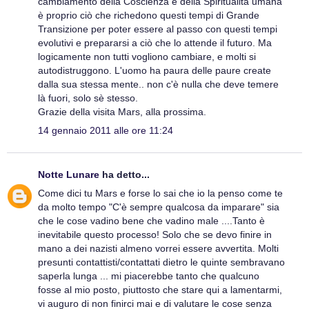
cambiamento della Coscienza e della Spiritualità umana
è proprio ciò che richedono questi tempi di Grande
Transizione per poter essere al passo con questi tempi
evolutivi e prepararsi a ciò che lo attende il futuro. Ma
logicamente non tutti vogliono cambiare, e molti si
autodistruggono. L'uomo ha paura delle paure create
dalla sua stessa mente.. non c'è nulla che deve temere
là fuori, solo sè stesso.
Grazie della visita Mars, alla prossima.
14 gennaio 2011 alle ore 11:24
Notte Lunare
ha detto...
Come dici tu Mars e forse lo sai che io la penso come te
da molto tempo "C'è sempre qualcosa da imparare" sia
che le cose vadino bene che vadino male ....Tanto è
inevitabile questo processo! Solo che se devo finire in
mano a dei nazisti almeno vorrei essere avvertita. Molti
presunti contattisti/contattati dietro le quinte sembravano
saperla lunga ... mi piacerebbe tanto che qualcuno
fosse al mio posto, piuttosto che stare qui a lamentarmi,
vi auguro di non finirci mai e di valutare le cose senza