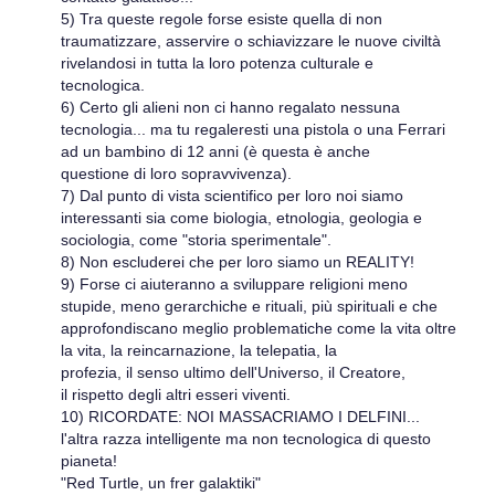
5) Tra queste regole forse esiste quella di non
traumatizzare, asservire o schiavizzare le nuove civiltà
rivelandosi in tutta la loro potenza culturale e
tecnologica.
6) Certo gli alieni non ci hanno regalato nessuna
tecnologia... ma tu regaleresti una pistola o una Ferrari
ad un bambino di 12 anni (è questa è anche
questione di loro sopravvivenza).
7) Dal punto di vista scientifico per loro noi siamo
interessanti sia come biologia, etnologia, geologia e
sociologia, come "storia sperimentale".
8) Non escluderei che per loro siamo un REALITY!
9) Forse ci aiuteranno a sviluppare religioni meno
stupide, meno gerarchiche e rituali, più spirituali e che
approfondiscano meglio problematiche come la vita oltre
la vita, la reincarnazione, la telepatia, la
profezia, il senso ultimo dell'Universo, il Creatore,
il rispetto degli altri esseri viventi.
10) RICORDATE: NOI MASSACRIAMO I DELFINI...
l'altra razza intelligente ma non tecnologica di questo
pianeta!
"Red Turtle, un frer galaktiki"