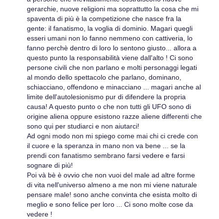
gerarchie, nuove religioni ma soprattutto la cosa che mi
spaventa di più è la competizione che nasce fra la
gente: il fanatismo, la voglia di dominio. Magari quegli
esseri umani non lo fanno nemmeno con cattiveria, lo
fanno perchè dentro di loro lo sentono giusto... allora a
questo punto la responsabilità viene dall'alto ! Ci sono
persone civili che non parlano e molti personaggi legati
al mondo dello spettacolo che parlano, dominano,
schiacciano, offendono e minacciano ... magari anche al
limite dell'autolesionismo pur di difendere la propria
causa! A questo punto o che non tutti gli UFO sono di
origine aliena oppure esistono razze aliene differenti che
sono qui per studiarci e non aiutarci!
Ad ogni modo non mi spiego come mai chi ci crede con
il cuore e la speranza in mano non va bene ... se la
prendi con fanatismo sembrano farsi vedere e farsi
sognare di più!
Poi và bè è ovvio che non vuoi del male ad altre forme
di vita nell'universo almeno a me non mi viene naturale
pensare male! sono anche convinta che esista molto di
meglio e sono felice per loro ... Ci sono molte cose da
vedere !