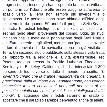
progressi della tecnologia hanno portato la nostra civiltà ad
un punto in cui l'idea che altri esseri viaggino attraverso lo
spazio verso la Terra non sembra più inverosimile o
spaventoso.
Le persone sono state abituate all'idea degli
extraterrestri da quando 50 anni fa il progetto Seti (Search
for Extra-Terrestrial Intelligence), ha iniziato ad ascoltare i
segnali radio alieni provenienti dal cosmo. Oggi, gli studi
indicano che la metà della popolazione degli Stati Uniti e
dell'Europa crede negli alieni, mentre una 'parte sostanziale'
di loro è convinta che la navicella aliena ha già visitato la
Terra. Un secondo studio pubblicato sulla stessa rivista tratta
del rapporto tra la religione e la vita extraterrestre. Ted
Peters, teologo presso la Pacific Lutheran Theological
Seminary di Berkeley, California, che ha intervistato 1.300
persone di fedi diverse di tutto il mondo ha scritto:
"E
'diventato chiaro che la grande maggioranza dei credenti, a
prescindere dalla religione a cui appartengono, non vedono
minacciate le loro convinzioni personali nel caso di un
possibile contatto con i nostri vicini di casa intelligenti di altri
mondi".
E aggiunge che i fedeli saranno in grado di
accettare che il paradiso sarebbe benvenuto anche di alieni.