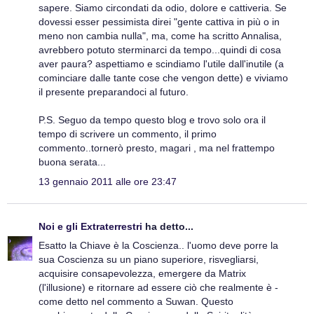
sapere. Siamo circondati da odio, dolore e cattiveria. Se
dovessi esser pessimista direi "gente cattiva in più o in
meno non cambia nulla", ma, come ha scritto Annalisa,
avrebbero potuto sterminarci da tempo...quindi di cosa
aver paura? aspettiamo e scindiamo l'utile dall'inutile (a
cominciare dalle tante cose che vengon dette) e viviamo
il presente preparandoci al futuro.
P.S. Seguo da tempo questo blog e trovo solo ora il
tempo di scrivere un commento, il primo
commento..tornerò presto, magari , ma nel frattempo
buona serata...
13 gennaio 2011 alle ore 23:47
Noi e gli Extraterrestri
ha detto...
Esatto la Chiave è la Coscienza.. l'uomo deve porre la
sua Coscienza su un piano superiore, risvegliarsi,
acquisire consapevolezza, emergere da Matrix
(l'illusione) e ritornare ad essere ciò che realmente è -
come detto nel commento a Suwan. Questo