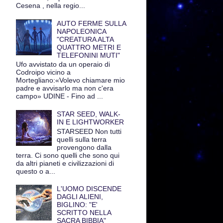
Cesena , nella regio...
AUTO FERME SULLA
NAPOLEONICA
"CREATURA ALTA
QUATTRO METRI E
TELEFONINI MUTI"
Ufo avvistato da un operaio di
Codroipo vicino a
Mortegliano:«Volevo chiamare mio
padre e avvisarlo ma non c'era
campo» UDINE - Fino ad ...
STAR SEED, WALK-
IN E LIGHTWORKER
STARSEED Non tutti
quelli sulla terra
provengono dalla
terra. Ci sono quelli che sono qui
da altri pianeti e civilizzazioni di
questo o a...
L'UOMO DISCENDE
DAGLI ALIENI,
BIGLINO: "E'
SCRITTO NELLA
SACRA BIBBIA"