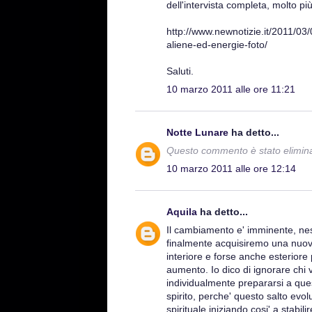
dell'intervista completa, molto pi
http://www.newnotizie.it/2011/03/0
aliene-ed-energie-foto/
Saluti.
10 marzo 2011 alle ore 11:21
Notte Lunare
ha detto...
Questo commento è stato eliminat
10 marzo 2011 alle ore 12:14
Aquila
ha detto...
Il cambiamento e' imminente, nes
finalmente acquisiremo una nuov
interiore e forse anche esteriore
aumento. Io dico di ignorare chi
individualmente prepararsi a ques
spirito, perche' questo salto evolut
spirituale iniziando cosi' a stabil