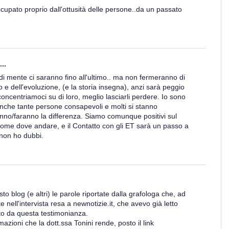
cupato proprio dall'ottusità delle persone..da un passato
..
si di mente ci saranno fino all'ultimo.. ma non fermeranno di
e dell'evoluzione, (e la storia insegna), anzi sarà peggio
oncentriamoci su di loro, meglio lasciarli perdere. Io sono
anche tante persone consapevoli e molti si stanno
anno/faranno la differenza. Siamo comunque positivi sul
 come dove andare, e il Contatto con gli ET sarà un passo a
 non ho dubbi.
esto blog (e altri) le parole riportate dalla grafologa che, ad
e nell'intervista resa a newnotizie.it, che avevo già letto
ito da questa testimonianza.
azioni che la dott.ssa Tonini rende, posto il link