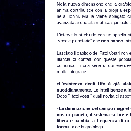
Nella nuova dimensione che la grafolog
anima contribuisce con la propria esp
nella Tonini. Ma le viene spiegato ch
avanzata anche alla matrice spirituale d
L'intervista si chiude con un appello
"specie planetarie" che
non hanno inte
Lasciato il capitolo dei Fatti Vostri non 
rilancia «I contatti con queste popol
comunico in una serie di conferenze»
molte fotografie.
«
L'esistenza degli Ufo è già sta
quotidianamente. Le intelligenze ali
Dopo "I fatti vostri" quali novità ci aspe
«La diminuzione del campo magnetico
nostro pianeta, il sistema solare e 
libera e cambia la frequenza di no
forza»
, dice la grafologa.