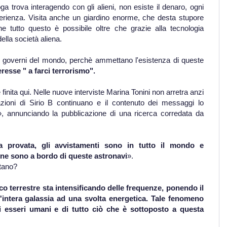
a trova interagendo con gli alieni, non esiste il denaro, ogni
erienza. Visita anche un giardino enorme, che desta stupore
e tutto questo è possibile oltre che grazie alla tecnologia
ella società aliena.
 ai governi del mondo, perchè ammettano l'esistenza di queste
resse " a farci terrorismo".
è finita qui. Nelle nuove interviste Marina Tonini non arretra anzi
azioni di Sirio B continuano e il contenuto dei messaggi lo
, annunciando la pubblicazione di una ricerca corredata da
ta provata, gli avvistamenti sono in tutto il mondo e
ene sono a bordo di queste astronavi
».
ttano?
 terrestre sta intensificando delle frequenze, ponendo il
l'intera galassia ad una svolta energetica. Tale fenomeno
i esseri umani e di tutto ciò che è sottoposto a questa