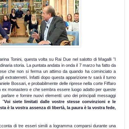
rina Tonini, questa volta su Rai Due nel salotto di Magalli "I
rdinaria storia. La puntata andata in onda il 7 marzo ha fatto da
ronese che non si ferma un attimo da quando ha cominciato a
i extraterretri. Infatti dopo questa apparizione tv sarà il turno
iele Bossari, e probabilmente delle riprese nella corte Fiffaro
n un ex monastero e che sembra essere luogo adatto per queste
 a parlare e fornire nuovi elementi: uno dei principali messaggi
 "
Voi siete limitati dalle vostre stesse convinzioni e le
a è la vostra assenza di libertà, la paura è la vostra fede,
racconta di tre esseri simili a logramma comparsi durante una