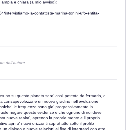
ù ampia e chiara (a mio avviso):
4/intervistiamo-la-contattista-marina-tonini-ufo-entita-
o dall'autore.
suno su questo pianeta sara' cosi' potente da fermarlo, e
a consapevolezza e un nuovo gradino nell'evoluzione
 poiche' le frequenze sono gia' progressivamente in
 vuole negare queste evidenze e che ognuno di noi deve
ta nuova realta', aprendo la propria mente e il proprio
ivo aprira' nuovi orizzonti soprattutto sotto il profilo
ire un dialogo e nuove relazioni al fine di integrarci con atre