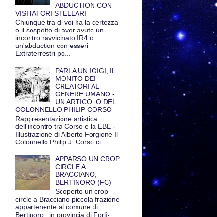
ABDUCTION CON
VISITATORI STELLARI
Chiunque tra di voi ha la certezza
o il sospetto di aver avuto un
incontro ravvicinato IR4 o
un'abduction con esseri
Extraterrestri po...
PARLA UN IGIGI, IL
MONITO DEI
CREATORI AL
GENERE UMANO -
UN ARTICOLO DEL
COLONNELLO PHILIP CORSO
Rappresentazione artistica
dell'incontro tra Corso e la EBE -
Illustrazione di Alberto Forgione Il
Colonnello Philip J. Corso ci ...
APPARSO UN CROP
CIRCLE A
BRACCIANO,
BERTINORO (FC)
Scoperto un crop
circle a Bracciano piccola frazione
appartenente al comune di
Bertinoro , in provincia di Forlì-