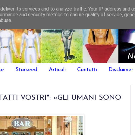
eliver its services and to analyze traffic. Your IP address and 
ormance and security metrics to ensure quality of service, gen
abuse.
ze
Starseed
Articoli
Contatti
Disclaimer
 FATTI VOSTRI": «GLI UMANI SONO